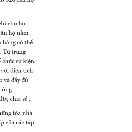
ao 326 căn hộ
chỉ cho họ
 căn hộ nằm
h hàng có thể
. Từ trung
 chức sự kiện,
với diện tích
p và đầy đủ
, ông
y, chia sẻ .
hững tòa nhà
ấp của các tập