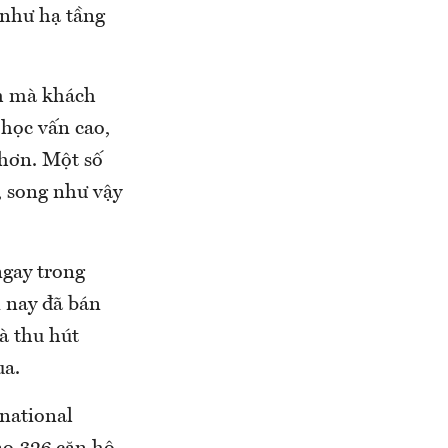
g như hạ tầng
nh mà khách
học vấn cao,
 hơn. Một số
, song như vậy
ngay trong
i nay đã bán
à thu hút
ua.
national