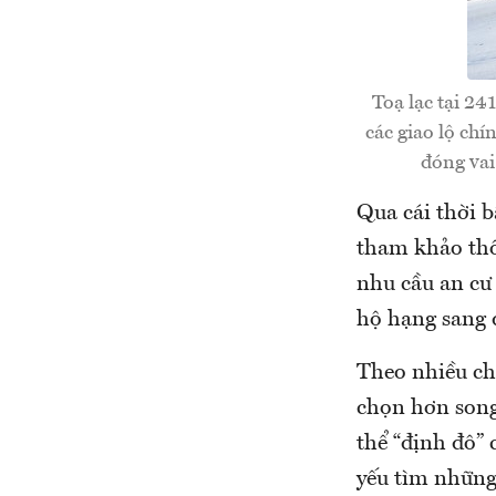
Toạ lạc tại 24
các giao lộ ch
đóng vai
Qua cái thời b
tham khảo thô
nhu cầu an cư 
hộ hạng sang 
Theo nhiều ch
chọn hơn song
thể “định đô” 
yếu tìm những 