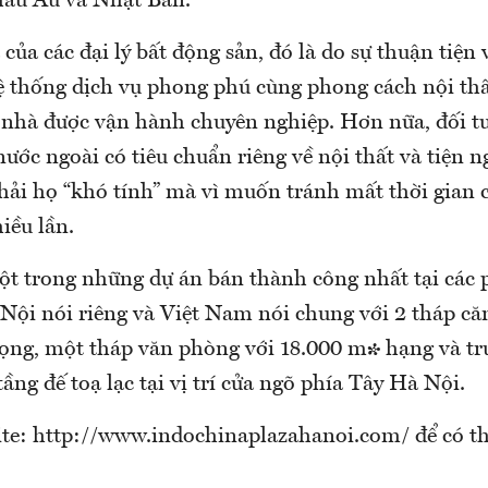
hâu Âu và Nhật Bản.
của các đại lý bất động sản, đó là do sự thuận tiện 
ệ thống dịch vụ phong phú cùng phong cách nội thất
òa nhà được vận hành chuyên nghiệp. Hơn nữa, đối 
nước ngoài có tiêu chuẩn riêng về nội thất và tiện n
hải họ “khó tính” mà vì muốn tránh mất thời gian 
iều lần.
ột trong những dự án bán thành công nhất tại các 
 Nội nói riêng và Việt Nam nói chung với 2 tháp că
rọng, một tháp văn phòng với 18.000 m² hạng và t
ầng đế toạ lạc tại vị trí cửa ngõ phía Tây Hà Nội.
ite: http://www.indochinaplazahanoi.com/ để có t