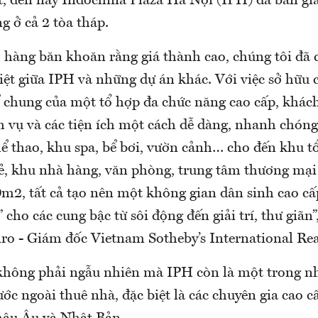
ết, đến nay Indochina Plaza Hà Nội (IPH) đã bàn gi
 ở cả 2 tòa tháp.
 hàng băn khoăn rằng giá thành cao, chúng tôi đã 
biệt giữa IPH và những dự án khác. Với việc sở hữu
ể chung của một tổ hợp đa chức năng cao cấp, khác
h vụ và các tiện ích một cách dễ dàng, nhanh chóng
ể thao, khu spa, bể bơi, vườn cảnh… cho đến khu tổ
rẻ, khu nhà hàng, văn phòng, trung tâm thương mại 
0m2, tất cả tạo nên một không gian dân sinh cao cấ
” cho các cung bậc từ sôi động đến giải trí, thư giãn”
ro - Giám đốc Vietnam Sotheby’s International Realt
không phải ngẫu nhiên mà IPH còn là một trong n
ớc ngoài thuê nhà, đặc biệt là các chuyên gia cao c