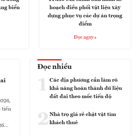
ảng biển
hoạch điều phối vật liệu xây
dựng phục vụ các dự án trọng
điểm
Đọc ngay
Đọc nhiều
1
Các địa phương cần làm rõ
ai
khả năng hoàn thành dữ liệu
đất đai theo mốc tiến độ
2026,
 tiến
2
Nhà trọ giá rẻ chật vật tìm
khách thuê
6...