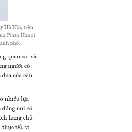
ây Hà Nội, trên
ina Plaza Hanoi
hành phố.
ọng quan sát và
ững người có
c đua của căn
ó nhiều lựa
c đúng nơi có
hách hàng chủ
thực tế), vị