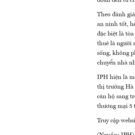
đoàn đến từ c
Theo đánh giá 
an ninh tốt, h
đặc biệt là t
thuê là người 
sống, không p
chuyển nhà nh
IPH hiện là m
thị trường Hà
căn hộ sang t
thương mại 5 t
Truy cập webs