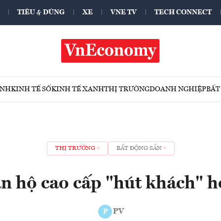
TIÊU & DÙNG
XE
VNE TV
TECH CONNECT
ÍNH
KINH TẾ SỐ
KINH TẾ XANH
THỊ TRƯỜNG
DOANH NGHIỆP
BẤT
THỊ TRƯỜNG
BẤT ĐỘNG SẢN
n hộ cao cấp "hút khách" h
PV
P