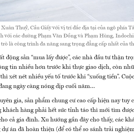
1 Xuân Thuỷ, Cầu Giấy với vị trí đắc địa tại của ngõ phía T
ính với các đường Phạm Văn Đồng và Phạm Hùng, Indoch
 trò là công trình đa năng sang trọng đẳng cấp nhất của t
ất động sản “mua lấy được”, các nhà đầu tư thận tr
ng tin nhiều hơn trước khi thực giao dịch, còn nh
thì xét nét nhiều yếu tố trước khi “xuống tiền”. Cuộ
đang ngày càng nóng dịp cuối năm…
uyên gia, sản phẩm chung cư cao cấp hiện nay tuy c
 khách hàng phải hết sức tỉnh táo thì mới tìm đượ
cho cả gia đình. Xu hướng gần đây cho thấy, các k
dự án đã hoàn thiện (để có thể so sánh trải nghiệm 