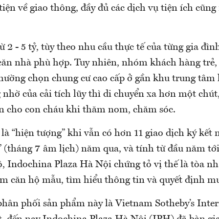
 tiện về giao thông, đầy đủ các dịch vụ tiện ích cũn
 2 - 5 tỷ, tùy theo nhu cầu thực tế của từng gia đì
căn nhà phù hợp. Tuy nhiên, nhóm khách hàng trẻ, 
thường chọn chung cư cao cấp ở gần khu trung tâm
 nhờ của cải tích lũy thì di chuyển xa hơn một chút
ện cho con cháu khi thăm nom, chăm sóc.
là “hiện tượng” khi vẫn có hơn 11 giao dịch ký kết 
 (tháng 7 âm lịch) năm qua, và tính từ đầu năm tớ
, Indochina Plaza Hà Nội chứng tỏ vị thế là tòa nh
m căn hộ mẫu, tìm hiểu thông tin và quyết định m
phân phối sản phẩm này là Vietnam Sotheby’s Inter