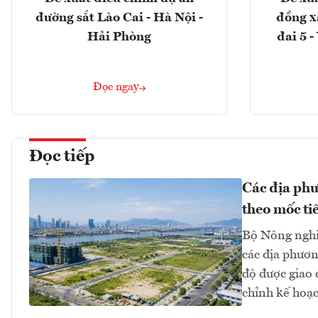
đường sắt Lào Cai - Hà Nội -
đồng x
Hải Phòng
đai 5 
Đọc ngay
Đọc tiếp
Các địa phư
theo mốc ti
Bộ Nông nghi
các địa phươn
độ được giao
chỉnh kế hoạc