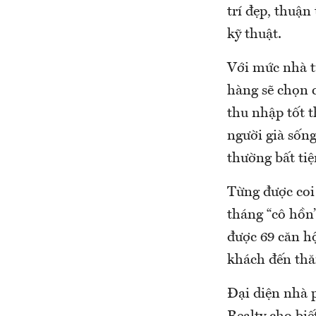
trí đẹp, thuận
kỹ thuật.
Với mức nhà từ
hàng sẽ chọn 
thu nhập tốt 
người già sống
thường bất ti
Từng được coi 
tháng “cô hồn”
được 69 căn hộ
khách đến thă
Đại diện nhà 