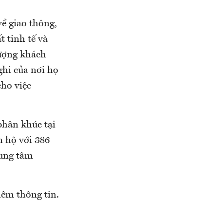
về giao thông,
 tinh tế và
tượng khách
ghi của nơi họ
cho việc
phân khúc tại
n hộ với 386
rung tâm
hêm thông tin.