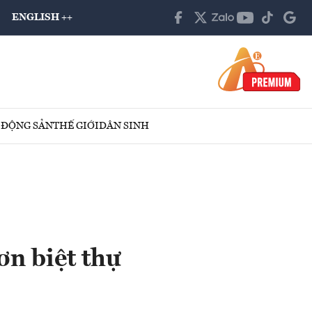
ENGLISH ++
 ĐỘNG SẢN
THẾ GIỚI
DÂN SINH
ơn biệt thự