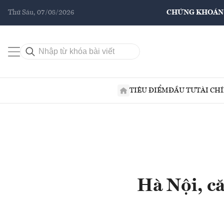
Thứ Sáu, 07/08/2026
CHỨNG KHOÁN
TIÊU ĐIỂM
ĐẦU TƯ
TÀI CH
Hà Nội, că