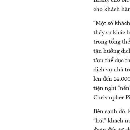
Realty cho bi
cho khách hàng
“Một số khách
thấy sự khác 
trong tổng th
tận hưởng dịc
tâm thể dục th
dịch vụ nhà t
lên đến 14.00
tiện nghi “nền
Christopher Pi
Bên cạnh đó, 
“hút” khách nư