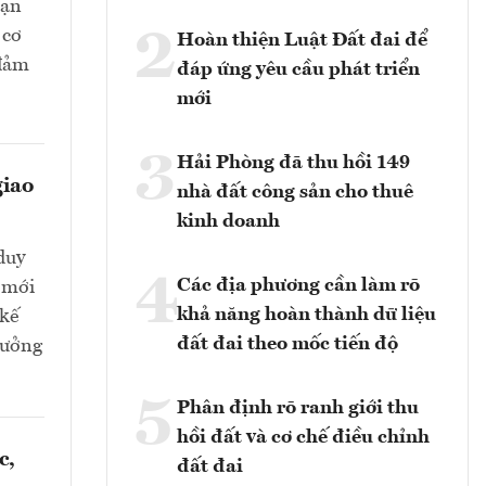
oạn
2
 cơ
Hoàn thiện Luật Đất đai để
 đảm
đáp ứng yêu cầu phát triển
mới
3
Hải Phòng đã thu hồi 149
giao
nhà đất công sản cho thuê
kinh doanh
duy
4
Các địa phương cần làm rõ
 mới
khả năng hoàn thành dữ liệu
 kế
đất đai theo mốc tiến độ
 hưởng
5
Phân định rõ ranh giới thu
hồi đất và cơ chế điều chỉnh
c,
đất đai