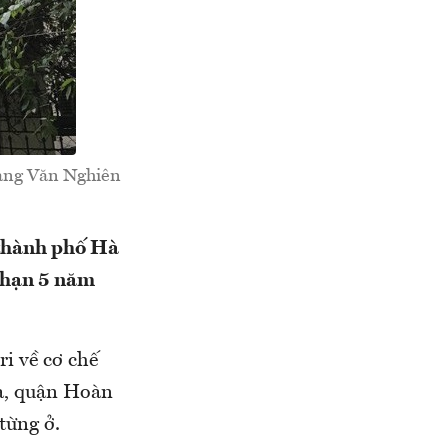
oàng Văn Nghiên
thành phố Hà
i hạn 5 năm
i về cơ chế
ĩa, quận Hoàn
ừng ở.