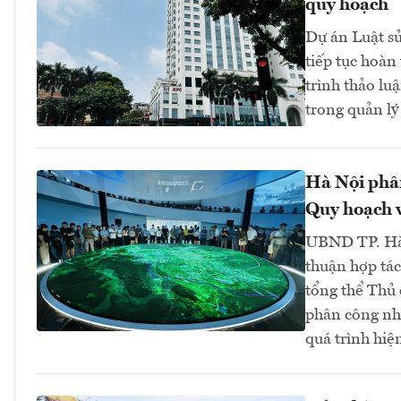
quy hoạch
Dự án Luật sử
tiếp tục hoàn
trình thảo lu
trong quản lý 
Hà Nội phân
Quy hoạch v
UBND TP. Hà 
thuận hợp tá
tổng thể Thủ
phân công nh
quá trình hiệ