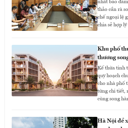
nhất bảo đảm 
thảo cần rà s
chế ngoại lệ 
chia sẻ hợp lý 
Khu phố thư
thương song
Kế thừa tinh 
quy hoạch chu
cho nhà phố t
từng chi tiết
cùng song hà
Hà Nội đề x