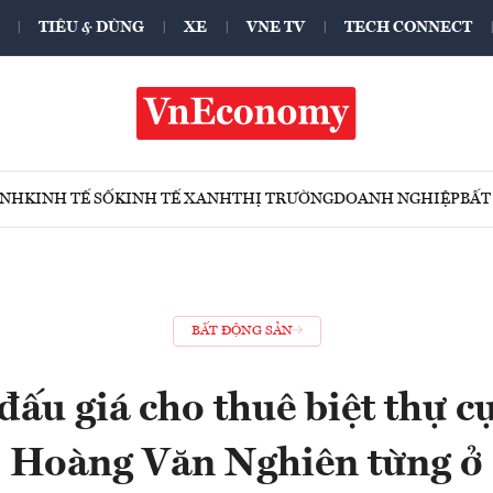
TIÊU & DÙNG
XE
VNE TV
TECH CONNECT
ÍNH
KINH TẾ SỐ
KINH TẾ XANH
THỊ TRƯỜNG
DOANH NGHIỆP
BẤT
BẤT ĐỘNG SẢN
đấu giá cho thuê biệt thự c
Hoàng Văn Nghiên từng ở