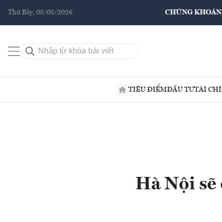
Thứ Bảy, 08/08/2026
CHỨNG KHOÁN
TIÊU ĐIỂM
ĐẦU TƯ
TÀI CH
Hà Nội sẽ 