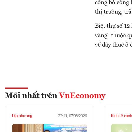
công bố công k
thị trường, tr
Biệt thự số 1
vàng" thuộc 
về đây thuê ở 
Mới nhất trên
VnEconomy
Địa phương
Kinh tế xanh
22:41, 07/08/2026