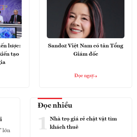
ến lược:
Sandoz Việt Nam có tân Tổng
kiến tạo
Giám đốc
gia
Đọc ngay
Đọc nhiều
1
Nhà trọ giá rẻ chật vật tìm
i
khách thuê
” lớn