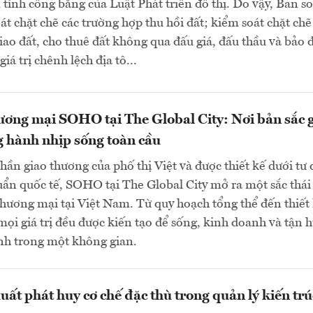
tính công bằng của Luật Phát triển đô thị. Do vậy, Ban s
oát chặt chẽ các trường hợp thu hồi đất; kiểm soát chặt chẽ
giao đất, cho thuê đất không qua đấu giá, đấu thầu và bảo
giá trị chênh lệch địa tô...
ơng mại SOHO tại The Global City: Nơi bản sắc 
 hành nhịp sống toàn cầu
thần giao thương của phố thị Việt và được thiết kế dưới tư 
ẩn quốc tế, SOHO tại The Global City mở ra một sắc thái
hương mại tại Việt Nam. Từ quy hoạch tổng thể đến thiết
, mọi giá trị đều được kiến tạo để sống, kinh doanh và tận
nh trong một không gian.
uất phát huy cơ chế đặc thù trong quản lý kiến trú