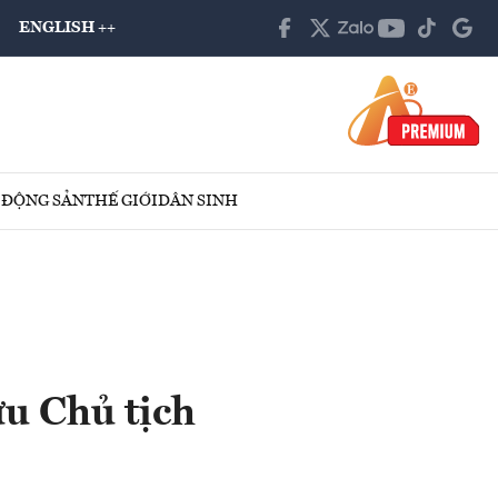
ENGLISH ++
 ĐỘNG SẢN
THẾ GIỚI
DÂN SINH
ựu Chủ tịch