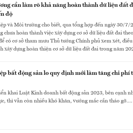
ơng cần làm rõ khả năng hoàn thành dữ liệu đất đ
ến độ
ệp và Môi trường cho biết, qua tổng hợp đến ngày 30/7/
g chưa hoàn thành việc xây dựng cơ sở dữ liệu đất đai theo
 để có cơ sở tham mưu Thủ tướng Chính phủ xem xét, điều
h xây dựng hoàn thiện cơ sở dữ liệu đất đai trong năm 202
p bất động sản lo quy định mới làm tăng chi phí 
iển khai Luật Kinh doanh bất động sản 2023, bên cạnh n
cực, thì vẫn còn nhiều khó khăn, vướng mắc cần tháo gỡ….