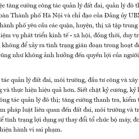
ệc tăng cường công tác quản lý đất đai, quản lý đô th
a bàn Thành phố Hà Nội và chỉ đạo của Đảng ủy 
nh phố yêu cầu các quận, huyện, thị xã tập trung
ệm vụ phát triển kinh tế - xã hội, đồng thời, duy t
 không để xảy ra tình trạng gián đoạn trong hoạt đ
 cũng như không ảnh hưởng đến quyền lợi của ngườ
 tác quản lý đất đai, môi trường, đầu tư công và xâ
 và thực hiện hiệu quả hơn. Siết chặt kỷ cương, kỷ 
ông tác quản lý đô thị; tăng cường thanh tra, kiểm
m pháp luật liên quan đến đất đai, môi trường và tr
 tình trạng lợi dụng sự thay đổi tổ chức bộ máy, đ
 hiện hành vi sai phạm.