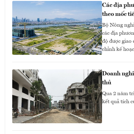
Các địa phư
theo mốc ti
Bộ Nông nghi
các địa phươn
độ được giao
chỉnh kế hoạc
Doanh nghiệ
thủ
Qua 2 năm tr
kết quả tích 