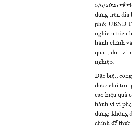
5/6/2025 về vi
dựng trên đị
phố; UBND Thà
nghiêm túc nhi
hành chính và
quan, đơn vị,
nghiệp.
Đặc biệt, công
được chú trọng
cao hiệu quả c
hành vi vi phạ
dựng; không để
chính để thực