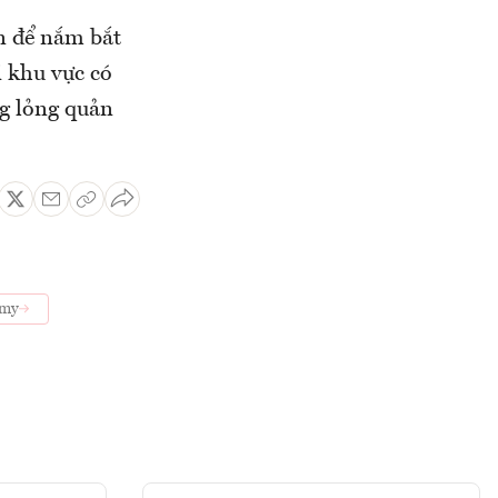
n để nắm bắt
i khu vực có
ng lỏng quản
omy