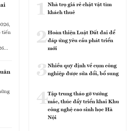
1
Nhà trọ giá rẻ chật vật tìm
ai
khách thuê
2026,
2
 tiến
Hoàn thiện Luật Đất đai để
đáp ứng yêu cầu phát triển
6...
mới
3
Nhiều quy định về cụm công
tuân
nghiệp được sửa đổi, bổ sung
hững
4
Tập trung tháo gỡ vướng
mắc, thúc đẩy triển khai Khu
công nghệ cao sinh học Hà
Nội