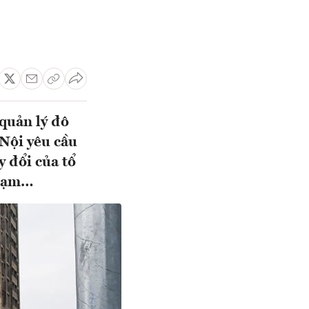
 quản lý đô
 Nội yêu cầu
y đổi của tổ
phạm…