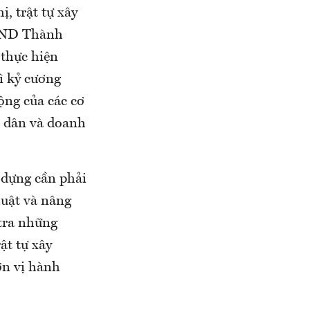
ị, trật tự xây
UBND Thành
 thực hiện
rì kỷ cương
ộng của các cơ
i dân và doanh
y dựng cần phải
luật và nâng
 tra những
ật tự xây
ơn vị hành