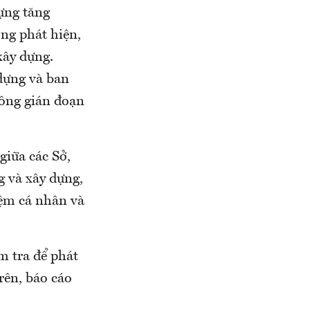
ựng tăng
ng phát hiện,
xây dựng.
dựng và ban
ông gián đoạn
giữa các Sở,
g và xây dựng,
iệm cá nhân và
m tra để phát
trên, báo cáo