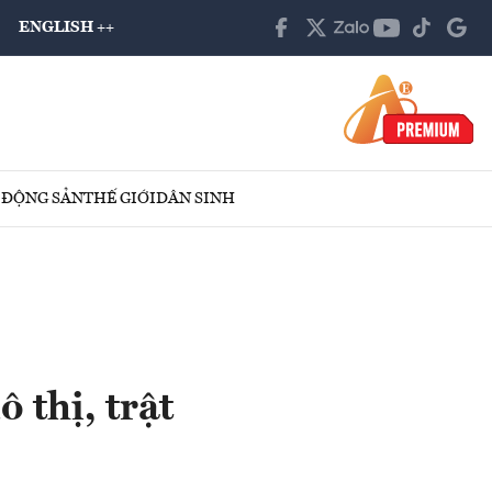
ENGLISH ++
 ĐỘNG SẢN
THẾ GIỚI
DÂN SINH
 thị, trật