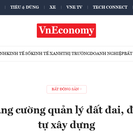
TIÊU & DÙNG
XE
VNE TV
TECH CONNECT
ÍNH
KINH TẾ SỐ
KINH TẾ XANH
THỊ TRƯỜNG
DOANH NGHIỆP
BẤT
BẤT ĐỘNG SẢN
ng cường quản lý đất đai, đô
tự xây dựng