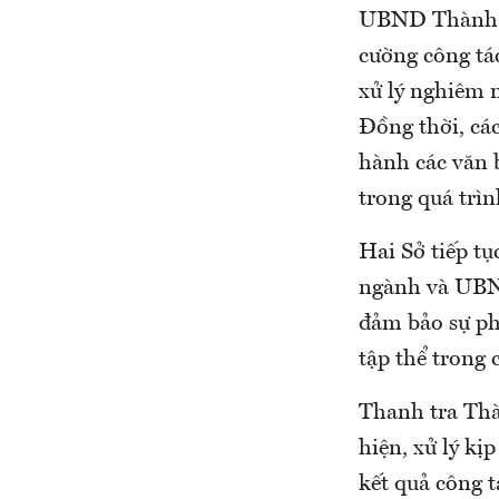
UBND Thành p
cường công tá
xử lý nghiêm 
Đồng thời, cá
hành các văn 
trong quá trìn
Hai Sở tiếp tụ
ngành và UBND
đảm bảo sự ph
tập thể trong 
Thanh tra Thà
hiện, xử lý kị
kết quả công t