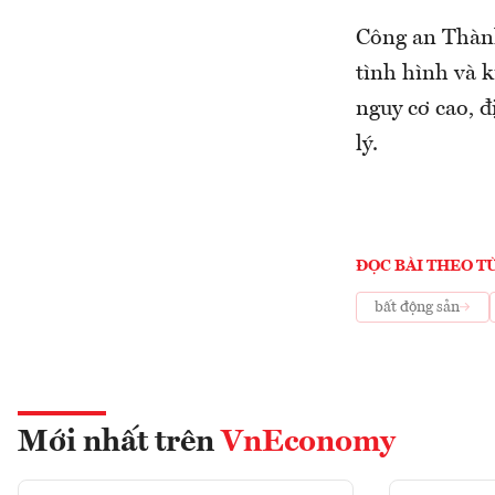
Công an Thành
tình hình và k
nguy cơ cao, 
lý.
ĐỌC BÀI THEO T
bất động sản
Mới nhất trên
VnEconomy