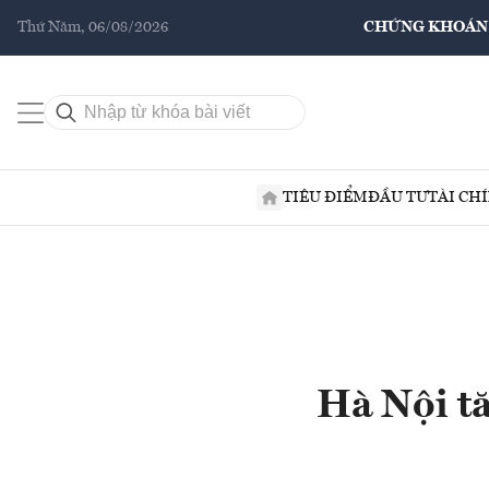
Thứ Năm, 06/08/2026
CHỨNG KHOÁN
TIÊU ĐIỂM
ĐẦU TƯ
TÀI CH
Hà Nội tă