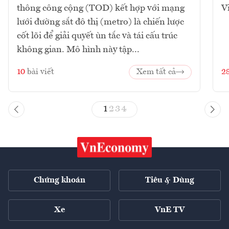
thông công cộng (TOD) kết hợp với mạng
V
lưới đường sắt đô thị (metro) là chiến lược
cốt lõi để giải quyết ùn tắc và tái cấu trúc
không gian. Mô hình này tập...
10
bài viết
Xem tất cả
2
1
2
3
4
Chứng khoán
Tiêu & Dùng
Xe
VnE TV