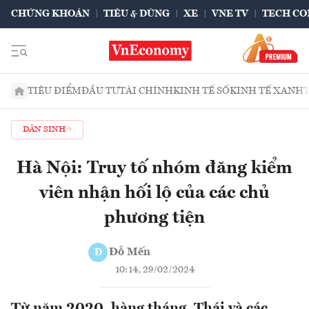
CHỨNG KHOÁN
TIÊU & DÙNG
XE
VNE TV
TECH CO
TIÊU ĐIỂM
ĐẦU TƯ
TÀI CHÍNH
KINH TẾ SỐ
KINH TẾ XANH
DÂN SINH
Hà Nội: Truy tố nhóm đăng kiểm
viên nhận hối lộ của các chủ
phương tiện
Đỗ Mến
Đ
10:14, 29/02/2024
Từ năm 2020, hàng tháng, Thái và các