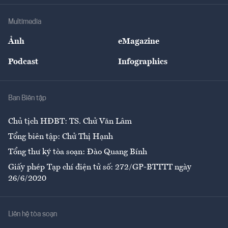
Doanh nghiệp
Địa phương
Thị trường
Bảo hiểm
Multimedia
Sự kiện
Nhân lực
Ảnh
eMagazine
Đẹp +
An sinh
Podcast
Infographics
Giải trí
Y tế
Nhà
Ban Biên tập
Ẩm thực
Chủ tịch HĐBT: TS. Chử Văn Lâm
Tổng biên tập: Chử Thị Hạnh
Tổng thư ký tòa soạn: Đào Quang Bính
Giấy phép Tạp chí điện tử số: 272/GP-BTTTT ngày
26/6/2020
Liên hệ tòa soạn