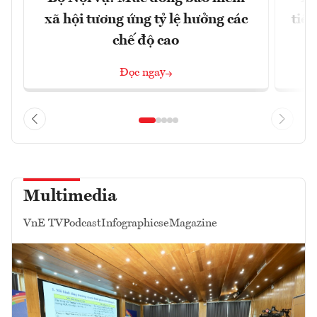
xã hội tương ứng tỷ lệ hưởng các
tiề
chế độ cao
Đọc ngay
Multimedia
VnE TV
Podcast
Infographics
eMagazine