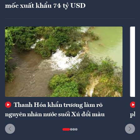
mốc xuất khẩu 74 tỷ USD
Thanh Hóa khẩn trương làm rõ
nguyên nhân nước suối Xú đổi màu
phí