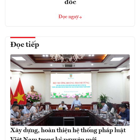
đốc
Đọc ngay
Đọc tiếp
Xây dựng, hoàn thiện hệ thống pháp luật
Việt Nam trong kỷ nguyên mới