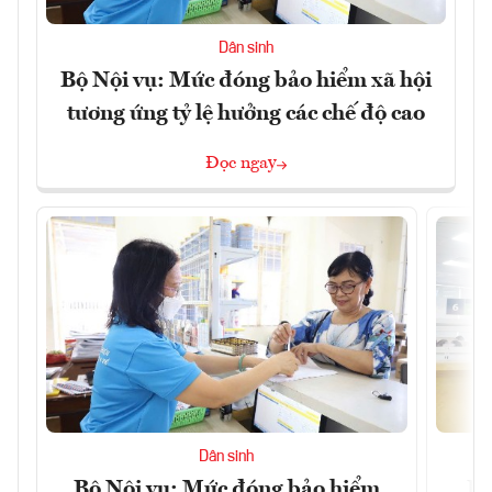
Dân sinh
Bộ Nội vụ: Mức đóng bảo hiểm xã hội
tương ứng tỷ lệ hưởng các chế độ cao
Đọc ngay
Dân sinh
Bộ Nội vụ: Mức đóng bảo hiểm
Bộ