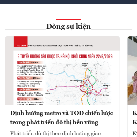
Dòng sự kiện
Định hướng metro và TOD chiến lược
K
trong phát triển đô thị bền vững
K
Phát triển đô thị theo định hướng giao
K