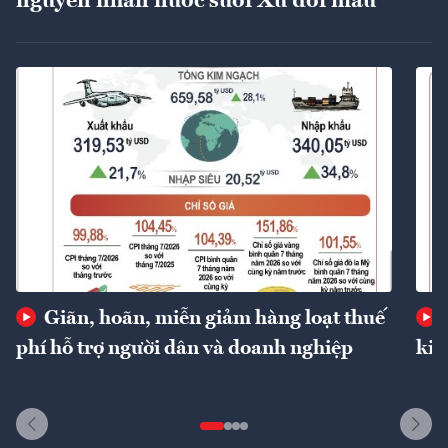
nguyên nhân nước suối Xú đổi màu
Giãn, hoãn, miễn giảm hàng loạt thuế
phí hỗ trợ người dân và doanh nghiệp
kin