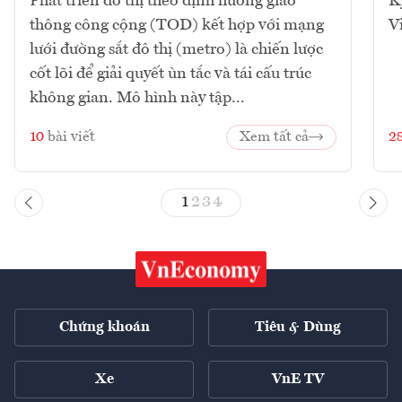
Phát triển đô thị theo định hướng giao
K
thông công cộng (TOD) kết hợp với mạng
V
lưới đường sắt đô thị (metro) là chiến lược
cốt lõi để giải quyết ùn tắc và tái cấu trúc
không gian. Mô hình này tập...
10
bài viết
Xem tất cả
2
1
2
3
4
Chứng khoán
Tiêu & Dùng
Xe
VnE TV