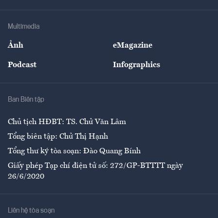
Hạ tầng
Sức khỏe
Khung pháp lý
Doanh nghiệp
Địa phương
Thị trường
Bảo hiểm
Multimedia
Sự kiện
Nhân lực
Ảnh
eMagazine
Đẹp +
An sinh
Podcast
Infographics
Giải trí
Y tế
Nhà
Ban Biên tập
Ẩm thực
Chủ tịch HĐBT: TS. Chử Văn Lâm
Tổng biên tập: Chử Thị Hạnh
Tổng thư ký tòa soạn: Đào Quang Bính
Giấy phép Tạp chí điện tử số: 272/GP-BTTTT ngày
26/6/2020
Liên hệ tòa soạn