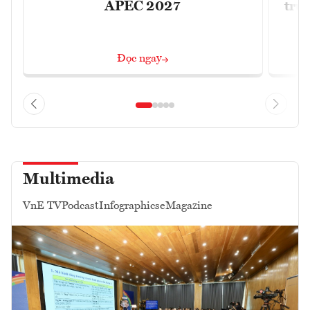
APEC 2027
trườ
Đọc ngay
Multimedia
VnE TV
Podcast
Infographics
eMagazine