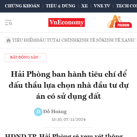
CHỨNG KHOÁN
TIÊU & DÙNG
XE
VNE TV
TECH CO
TIÊU ĐIỂM
ĐẦU TƯ
TÀI CHÍNH
KINH TẾ SỐ
KINH TẾ XANH
BẤT ĐỘNG SẢN
Hải Phòng ban hành tiêu chí để
đấu thầu lựa chọn nhà đầu tư dự
án có sử dụng đất
Đỗ Hoàng
Đ
18:10, 07/11/2024
HĐND TP. Hải Phòng sẽ xem xét thông