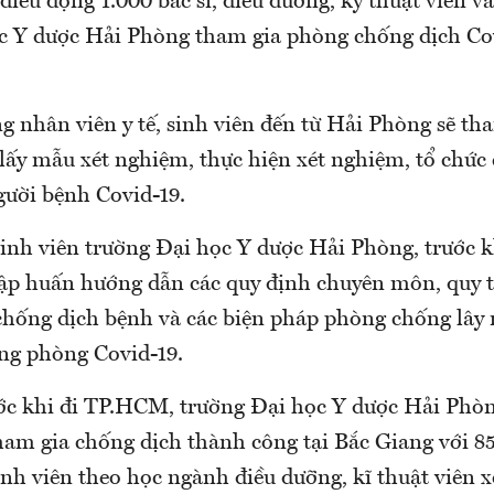
iều động 1.000 bác sĩ, điều dưỡng, kỹ thuật viên và
c Y dược Hải Phòng tham gia phòng chống dịch Cov
 nhân viên y tế, sinh viên đến từ Hải Phòng sẽ th
 lấy mẫu xét nghiệm, thực hiện xét nghiệm, tổ chức 
người bệnh Covid-19.
inh viên trường Đại học Y dược Hải Phòng, trước 
tập huấn hướng dẫn các quy định chuyên môn, quy t
chống dịch bệnh và các biện pháp phòng chống lây 
ng phòng Covid-19.
ước khi đi TP.HCM, trường Đại học Y dược Hải Phò
ham gia chống dịch thành công tại Bắc Giang với 85 
sinh viên theo học ngành điều dưỡng, kĩ thuật viên 