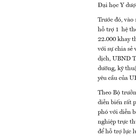
Đại học Y dượ
Trước đó, vào
hỗ trợ 1 hệ t
22.000 khay t
với sự chia s
dịch, UBND Tp
dưỡng, kỹ thuậ
yêu cầu của 
Theo Bộ trưởn
diễn biến rất
phó với diễn b
nghiệp trực t
để hỗ trợ lực 