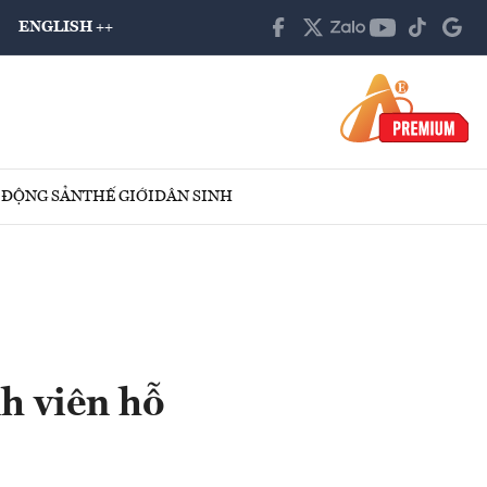
ENGLISH ++
 ĐỘNG SẢN
THẾ GIỚI
DÂN SINH
h viên hỗ