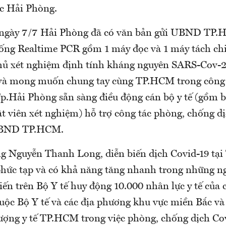
c Hải Phòng.
 ngày 7/7 Hải Phòng đã có văn bản gửi UBND TP.
hống Realtime PCR gồm 1 máy đọc và 1 máy tách ch
hủ xét nghiệm định tính kháng nguyên SARS-Cov-2
ẻ và mong muốn chung tay cùng TP.HCM trong công
.Hải Phòng sẵn sàng điều động cán bộ y tế (gồm bá
t viên xét nghiệm) hỗ trợ công tác phòng, chống dị
UBND TP.HCM.
g Nguyễn Thanh Long, diễn biến dịch Covid-19 tạ
 phức tạp và có khả năng tăng nhanh trong những ng
iến trên Bộ Y tế huy động 10.000 nhân lực y tế của 
huộc Bộ Y tế và các địa phương khu vực miền Bắc v
lượng y tế TP.HCM trong việc phòng, chống dịch Co