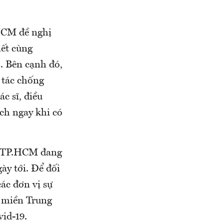
HCM đề nghị
iết cùng
. Bên cạnh đó,
 tác chống
c sĩ, điều
ch ngay khi có
i TP.HCM đang
ày tới. Để đối
các đơn vị sự
à miền Trung
vid-19.