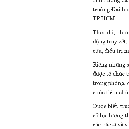
Hải Phòng đã đ
trường Đại họ
TP.HCM.
Theo đó, những
động truy vết,
cứu, điều trị 
Riêng những s
được tổ chức 
trong phòng, 
chức tiêm chủ
Được biết, tr
cử lực lượng t
các bác sĩ và 