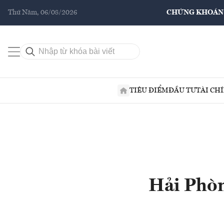
Thứ Năm, 06/08/2026
CHỨNG KHOÁN
TIÊU ĐIỂM
ĐẦU TƯ
TÀI CH
Hải Phòn