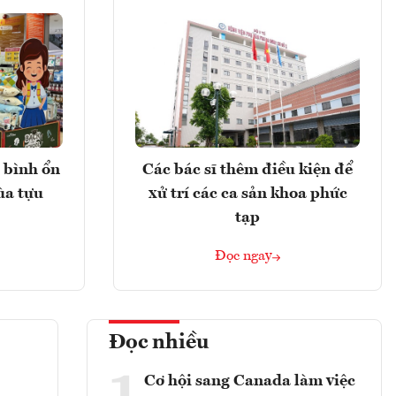
 bình ổn
Các bác sĩ thêm điều kiện để
ùa tựu
xử trí các ca sản khoa phức
tạp
Đọc ngay
Đọc nhiều
Cơ hội sang Canada làm việc