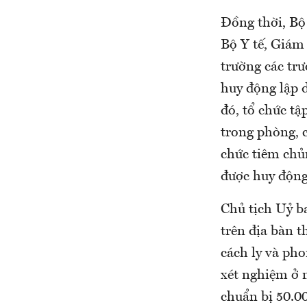
Đồng thời, Bộ 
Bộ Y tế, Giám 
trường các trư
huy động lập 
đó, tổ chức t
trong phòng, 
chức tiêm chủ
được huy độn
Chủ tịch Uỷ b
trên địa bàn 
cách ly và ph
xét nghiệm ở 
chuẩn bị 50.00