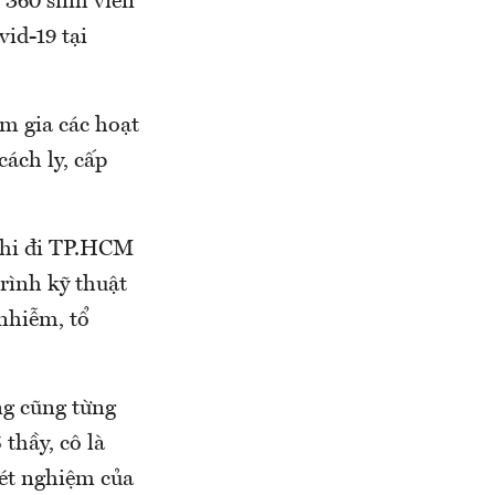
 360 sinh viên
id-19 tại
am gia các hoạt
cách ly, cấp
khi đi TP.HCM
rình kỹ thuật
nhiễm, tổ
ng cũng từng
thầy, cô là
xét nghiệm của