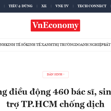
TIÊU & DÙNG
XE
VNE TV
TECH CONNECT
ÍNH
KINH TẾ SỐ
KINH TẾ XANH
THỊ TRƯỜNG
DOANH NGHIỆP
BẤT
DÂN SINH
g điều động 460 bác sĩ, sin
trợ TP.HCM chống dịch