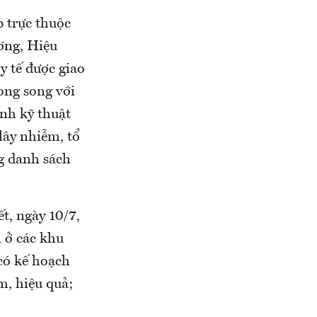
p trực thuộc
ương, Hiệu
y tế được giao
ong song với
nh kỹ thuật
lây nhiễm, tổ
g danh sách
, ngày 10/7,
 ở các khu
có kế hoạch
m, hiệu quả;