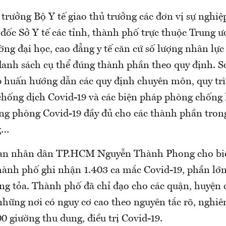
trưởng Bộ Y tế giao thủ trưởng các đơn vị sự nghiệ
đốc Sở Y tế các tỉnh, thành phố trực thuộc Trung 
ờng đại học, cao đẳng y tế căn cứ số lượng nhân lực 
danh sách cụ thể đúng thành phần theo quy định. S
ập huấn hướng dẫn các quy định chuyên môn, quy trì
chống dịch Covid-19 và các biện pháp phòng chống 
ng phòng Covid-19 đầy đủ cho các thành phần tron
g…
an nhân dân TP.HCM Nguyễn Thành Phong cho biết
thành phố ghi nhận 1.403 ca mắc Covid-19, phần lớn
ong tỏa. Thành phố đã chỉ đạo cho các quận, huyện 
những nơi có nguy cơ cao theo nguyên tắc rõ, nghiê
0 giường thu dung, điều trị Covid-19.