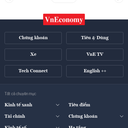
Chứng khoán
Tiêu & Dùng
Xe
VnE TV
Tech Connect
English ++
Tất cả chuyên mục
Kinh tế xanh
Tiêu điểm
Chuyển động xanh
Tài chính
Chứng khoán
Pháp lý
Ngân hàng
Doanh nghiệp niêm yết
Kinh tế số
Hạ tầng