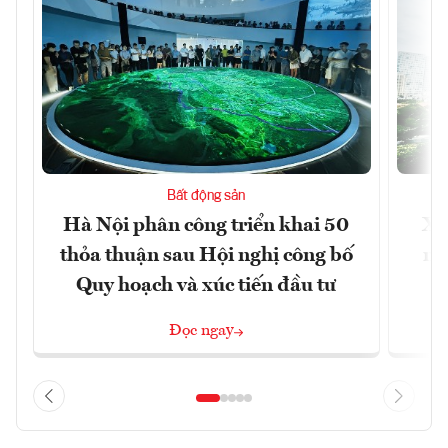
Bất động sản
Hà Nội phân công triển khai 50
Xâ
thỏa thuận sau Hội nghị công bố
nâ
Quy hoạch và xúc tiến đầu tư
Đọc ngay