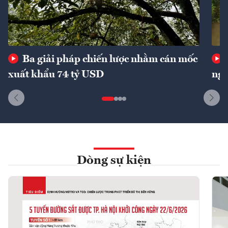
Ba giải pháp chiến lược nhằm cán mốc
xuất khẩu 74 tỷ USD
ngu
Dòng sự kiện