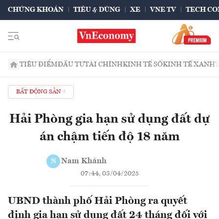
CHỨNG KHOÁN
TIÊU & DÙNG
XE
VNE TV
TECH CO
TIÊU ĐIỂM
ĐẦU TƯ
TÀI CHÍNH
KINH TẾ SỐ
KINH TẾ XANH
BẤT ĐỘNG SẢN
Hải Phòng gia hạn sử dụng đất dự
án chậm tiến độ 18 năm
Nam Khánh
N
07:44, 03/04/2025
UBND thành phố Hải Phòng ra quyết
định gia hạn sử dụng đất 24 tháng đối với