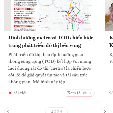
Định hướng metro và TOD chiến lược
K
trong phát triển đô thị bền vững
K
Phát triển đô thị theo định hướng giao
K
thông công cộng (TOD) kết hợp với mạng
V
lưới đường sắt đô thị (metro) là chiến lược
cốt lõi để giải quyết ùn tắc và tái cấu trúc
không gian. Mô hình này tập...
10
bài viết
Xem tất cả
2
1
2
3
4