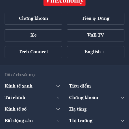
Chứng khoán
Tiêu & Dùng
Xe
VnE TV
Tech Connect
English ++
Tất cả chuyên mục
Kinh tế xanh
Tiêu điểm
Chuyển động xanh
Tài chính
Chứng khoán
Pháp lý
Ngân hàng
Doanh nghiệp niêm yết
Kinh tế số
Hạ tầng
Thương hiệu xanh
Thị trường vốn
Thị trường
Sản phẩm - Thị trường
Bất động sản
Thị trường
Diễn đàn
Thuế
Đầu tư
Tài sản số
Chính sách
Xuất nhập khẩu