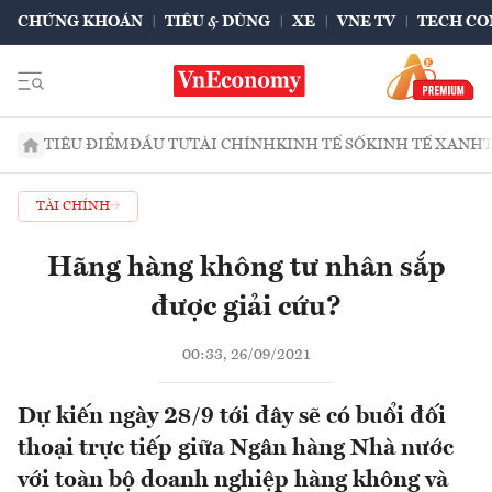
CHỨNG KHOÁN
TIÊU & DÙNG
XE
VNE TV
TECH CO
TIÊU ĐIỂM
ĐẦU TƯ
TÀI CHÍNH
KINH TẾ SỐ
KINH TẾ XANH
TÀI CHÍNH
Hãng hàng không tư nhân sắp
được giải cứu?
00:33, 26/09/2021
Dự kiến ngày 28/9 tới đây sẽ có buổi đối
thoại trực tiếp giữa Ngân hàng Nhà nước
với toàn bộ doanh nghiệp hàng không và