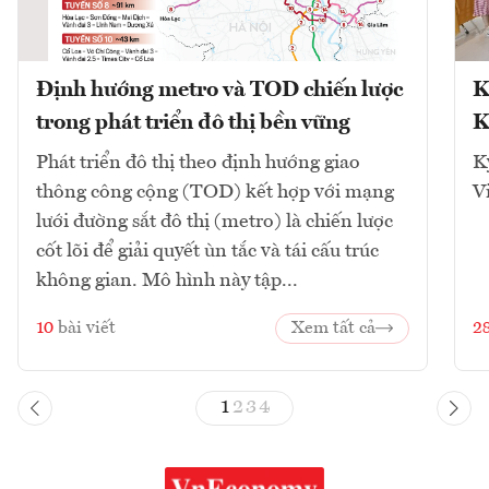
Định hướng metro và TOD chiến lược
K
trong phát triển đô thị bền vững
K
Phát triển đô thị theo định hướng giao
K
thông công cộng (TOD) kết hợp với mạng
V
lưới đường sắt đô thị (metro) là chiến lược
cốt lõi để giải quyết ùn tắc và tái cấu trúc
không gian. Mô hình này tập...
10
bài viết
Xem tất cả
2
1
2
3
4