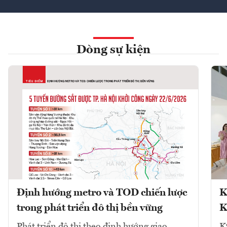
Dòng sự kiện
Định hướng metro và TOD chiến lược
K
trong phát triển đô thị bền vững
K
Phát triển đô thị theo định hướng giao
K