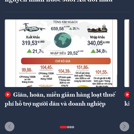
Giãn, hoãn, miễn giảm hàng loạt thuế
phí hỗ trợ người dân và doanh nghiệp
kin