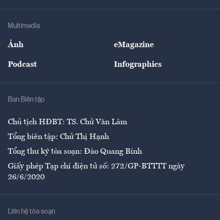
Hạ tầng
Sức khỏe
Khung pháp lý
Doanh nghiệp
Địa phương
Thị trường
Bảo hiểm
Multimedia
Sự kiện
Nhân lực
Ảnh
eMagazine
Đẹp +
An sinh
Podcast
Infographics
Giải trí
Y tế
Nhà
Ban Biên tập
Ẩm thực
Chủ tịch HĐBT: TS. Chử Văn Lâm
Tổng biên tập: Chử Thị Hạnh
Tổng thư ký tòa soạn: Đào Quang Bính
Giấy phép Tạp chí điện tử số: 272/GP-BTTTT ngày
26/6/2020
Liên hệ tòa soạn