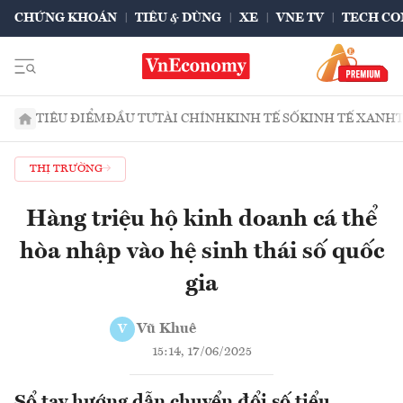
CHỨNG KHOÁN
TIÊU & DÙNG
XE
VNE TV
TECH CO
TIÊU ĐIỂM
ĐẦU TƯ
TÀI CHÍNH
KINH TẾ SỐ
KINH TẾ XANH
THỊ TRƯỜNG
Hàng triệu hộ kinh doanh cá thể
hòa nhập vào hệ sinh thái số quốc
gia
Vũ Khuê
V
15:14, 17/06/2025
Sổ tay hướng dẫn chuyển đổi số tiểu