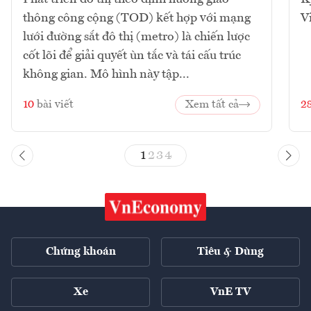
thông công cộng (TOD) kết hợp với mạng
V
lưới đường sắt đô thị (metro) là chiến lược
cốt lõi để giải quyết ùn tắc và tái cấu trúc
không gian. Mô hình này tập...
10
bài viết
Xem tất cả
2
1
2
3
4
Chứng khoán
Tiêu & Dùng
Xe
VnE TV