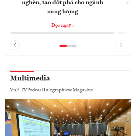
nghẽn, tạo đột phá cho ngành
nhì
năng lượng
Đọc ngay
Multimedia
VnE TV
Podcast
Infographics
eMagazine