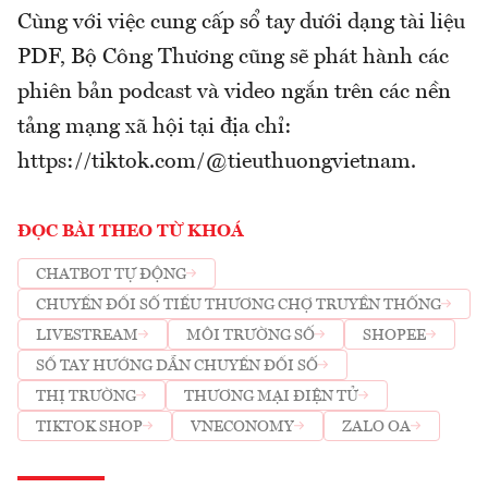
Cùng với việc cung cấp sổ tay dưới dạng tài liệu
PDF, Bộ Công Thương cũng sẽ phát hành các
phiên bản podcast và video ngắn trên các nền
tảng mạng xã hội tại địa chỉ:
https://tiktok.com/@tieuthuongvietnam.
ĐỌC BÀI THEO TỪ KHOÁ
CHATBOT TỰ ĐỘNG
CHUYỂN ĐỔI SỐ TIỂU THƯƠNG CHỢ TRUYỀN THỐNG
LIVESTREAM
MÔI TRƯỜNG SỐ
SHOPEE
SỔ TAY HƯỚNG DẪN CHUYỂN ĐỔI SỐ
THỊ TRƯỜNG
THƯƠNG MẠI ĐIỆN TỬ
TIKTOK SHOP
VNECONOMY
ZALO OA