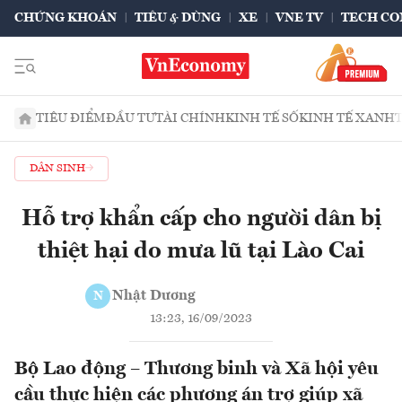
CHỨNG KHOÁN
TIÊU & DÙNG
XE
VNE TV
TECH CO
TIÊU ĐIỂM
ĐẦU TƯ
TÀI CHÍNH
KINH TẾ SỐ
KINH TẾ XANH
DÂN SINH
Hỗ trợ khẩn cấp cho người dân bị
thiệt hại do mưa lũ tại Lào Cai
Nhật Dương
N
13:23, 16/09/2023
Bộ Lao động – Thương binh và Xã hội yêu
cầu thực hiện các phương án trợ giúp xã