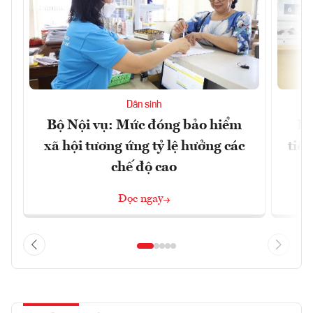
Dân sinh
Bộ Nội vụ: Mức đóng bảo hiểm
Bộ
xã hội tương ứng tỷ lệ hưởng các
tiề
chế độ cao
Đọc ngay