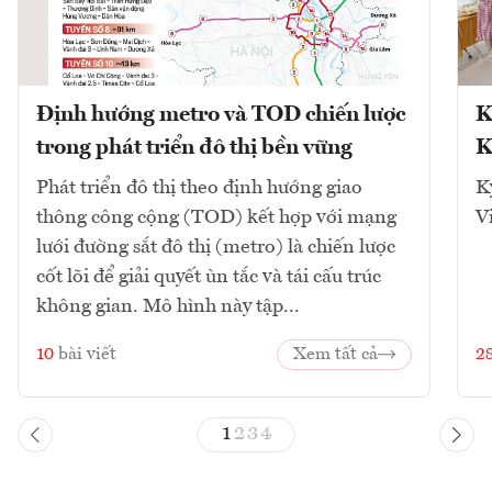
Định hướng metro và TOD chiến lược
K
trong phát triển đô thị bền vững
K
Phát triển đô thị theo định hướng giao
K
thông công cộng (TOD) kết hợp với mạng
V
lưới đường sắt đô thị (metro) là chiến lược
cốt lõi để giải quyết ùn tắc và tái cấu trúc
không gian. Mô hình này tập...
10
bài viết
Xem tất cả
2
1
2
3
4