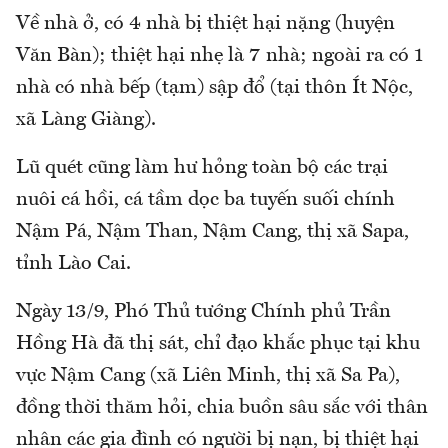
Về nhà ở, có 4 nhà bị thiệt hại nặng (huyện
Văn Bàn); thiệt hại nhẹ là 7 nhà; ngoài ra có 1
nhà có nhà bếp (tạm) sập đổ (tại thôn Ít Nộc,
xã Làng Giàng).
Lũ quét cũng làm hư hỏng toàn bộ các trại
nuôi cá hồi, cá tầm dọc ba tuyến suối chính
Nậm Pá, Nậm Than, Nậm Cang, thị xã Sapa,
tỉnh Lào Cai.
Ngày 13/9, Phó Thủ tướng Chính phủ Trần
Hồng Hà đã thị sát, chỉ đạo khắc phục tại khu
vực Nậm Cang (xã Liên Minh, thị xã Sa Pa),
đồng thời thăm hỏi, chia buồn sâu sắc với thân
nhân các gia đình có người bị nạn, bị thiệt hại