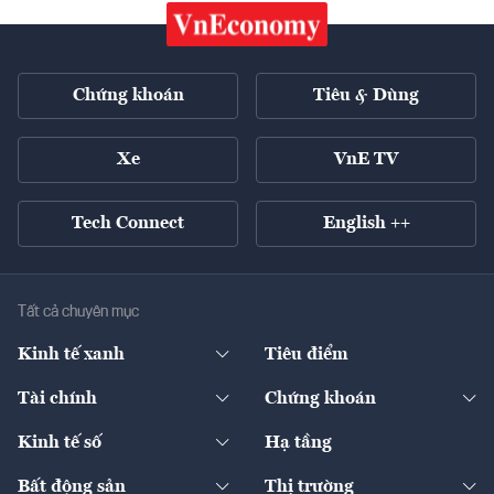
Chứng khoán
Tiêu & Dùng
Xe
VnE TV
Tech Connect
English ++
Tất cả chuyên mục
Kinh tế xanh
Tiêu điểm
Chuyển động xanh
Tài chính
Chứng khoán
Pháp lý
Ngân hàng
Doanh nghiệp niêm yết
Kinh tế số
Hạ tầng
Thương hiệu xanh
Thị trường vốn
Thị trường
Sản phẩm - Thị trường
Bất động sản
Thị trường