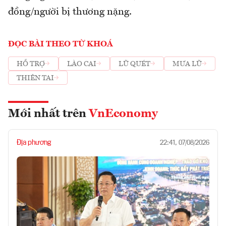
đồng/người bị thương nặng.
ĐỌC BÀI THEO TỪ KHOÁ
HỖ TRỢ
LÀO CAI
LŨ QUÉT
MƯA LŨ
THIÊN TAI
Mới nhất trên
VnEconomy
Địa phương
22:41, 07/08/2026