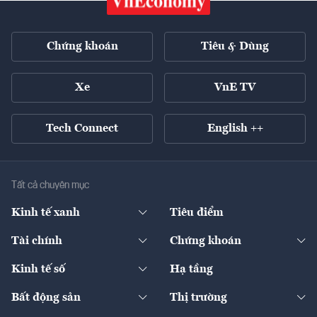
Chứng khoán
Tiêu & Dùng
Xe
VnE TV
Tech Connect
English ++
Tất cả chuyên mục
Kinh tế xanh
Tiêu điểm
Chuyển động xanh
Tài chính
Chứng khoán
Pháp lý
Ngân hàng
Doanh nghiệp niêm yết
Kinh tế số
Hạ tầng
Thương hiệu xanh
Thị trường vốn
Thị trường
Sản phẩm - Thị trường
Bất động sản
Thị trường
Diễn đàn
Thuế
Đầu tư
Tài sản số