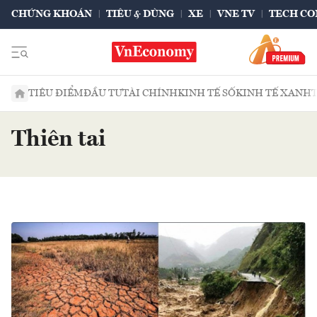
CHỨNG KHOÁN
TIÊU & DÙNG
XE
VNE TV
TECH CO
TIÊU ĐIỂM
ĐẦU TƯ
TÀI CHÍNH
KINH TẾ SỐ
KINH TẾ XANH
Thiên tai