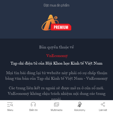
Đặt mua ấn phẩm
Bản quyền thuộc về
VnEconomy
Tạp chí điện tử của Hội Khoa học Kinh tế Việt Nam
Mọi tin bài đăng lại từ website này phải có sự chấp thuận
bằng văn bản của
Tạp chí Kinh tế Việt Nam - VnEconomy
Các trang liên kết ra ngoài sẽ được mở ra ở cửa sổ mới.
VnEconomy không chịu trách nhiệm nội dung các trang
ngoài.
Menu
Điểm tin
Multimedia
Askonomy
Liên kết