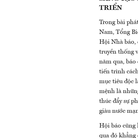
TRIỂN
Trong bài phá
Nam, Tổng Biê
Hội Nhà báo, c
truyền thống 
năm qua, báo 
tiến trình cá
mục tiêu độc l
mệnh là những
thúc đẩy sự p
giàu nước mạn
Hội báo cũng 
qua đó khẳng 