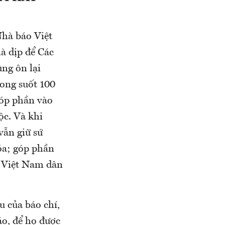
Nhà báo Việt
à dịp để Các
ùng ôn lại
rong suốt 100
góp phần vào
ộc. Và khi
vẫn giữ sứ
óa; góp phần
c Việt Nam dân
u của báo chí,
áo, để họ được