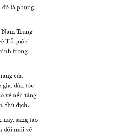
 đó là phụng
ệt Nam Trung
vệ Tổ quốc”
mình trong
 mạng của
 gia, dân tộc
ảo vệ nền tảng
, thù địch.
 nay, sáng tạo
là đổi mới về