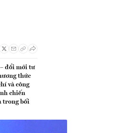
– đổi mới tư
phương thức
chí và công
ình chiến
à trong bối