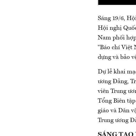
Sáng 19/6, Hộ
Hội nghị Quốc g
Nam phối hợp 
“Báo chí Việt
dựng và bảo vẹ
Dự lễ khai mạ
ương Đảng, Tr
viên Trung ươ
Tổng Biên tậ
giáo và Dân v
Trung ương Đả
SÁNG TẠO 