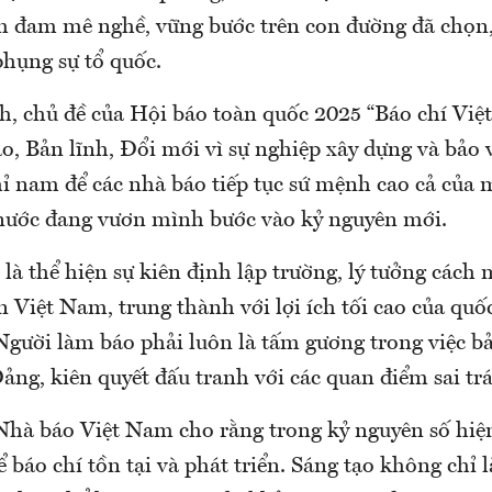
m đam mê nghề, vững bước trên con đường đã chọn,
phụng sự tổ quốc.
, chủ đề của Hội báo toàn quốc 2025 “Báo chí Vi
o, Bản lĩnh, Đổi mới vì sự nghiệp xây dựng và bảo 
hỉ nam để các nhà báo tiếp tục sứ mệnh cao cả của 
 nước đang vươn mình bước vào kỷ nguyên mới.
là thể hiện sự kiên định lập trường, lý tưởng cách
Việt Nam, trung thành với lợi ích tối cao của quốc
Người làm báo phải luôn là tấm gương trong việc b
ảng, kiên quyết đấu tranh với các quan điểm sai trái
Nhà báo Việt Nam cho rằng trong kỷ nguyên số hiện
ể báo chí tồn tại và phát triển. Sáng tạo không chỉ 