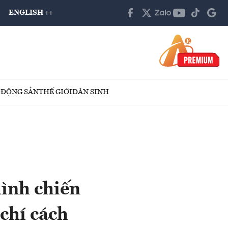
ENGLISH ++
 ĐỘNG SẢN
THẾ GIỚI
DÂN SINH
ình chiến
 chí cách