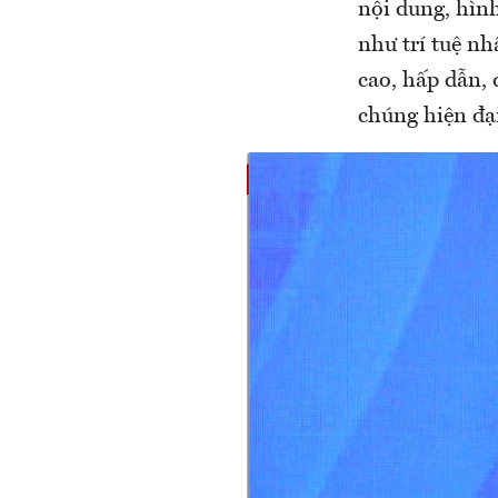
nội dung, hìn
như trí tuệ nh
cao, hấp dẫn, 
chúng hiện đại