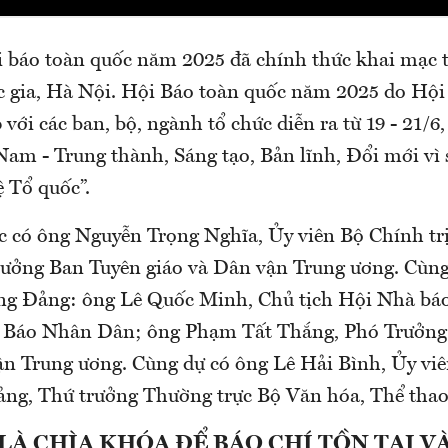
i báo toàn quốc năm 2025 đã chính thức khai mạc 
ia, Hà Nội. Hội Báo toàn quốc năm 2025 do Hội 
với các ban, bộ, ngành tổ chức diễn ra từ 19 - 21/6, v
 Nam - Trung thành, Sáng tạo, Bản lĩnh, Đổi mới vì 
̂ Tổ quốc”.
c có ông Nguyễn Trọng Nghĩa, Ủy viên Bộ Chính trị
ưởng Ban Tuyên giáo và Dân vận Trung ương. Cùng
ng Đảng: ông Lê Quốc Minh, Chủ tịch Hội Nhà bá
p Báo Nhân Dân; ông Phạm Tất Thắng, Phó Trưởng
ận Trung ương. Cùng dự có ông Lê Hải Bình, Ủy viê
ng, Thứ trưởng Thường trực Bộ Văn hóa, Thể thao 
LÀ CHÌA KHÓA ĐỂ BÁO CHÍ TỒN TẠI V