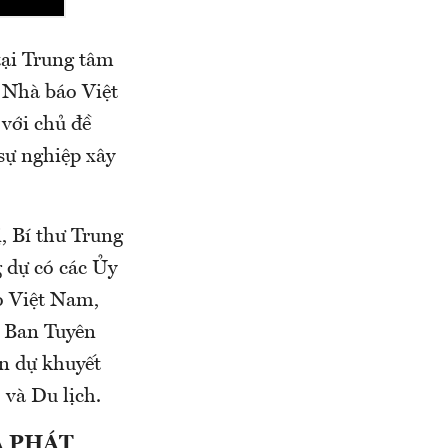
tại Trung tâm
Nhà báo Việt
ới chủ đề
sự nghiệp xây
, Bí thư Trung
 dự có các Ủy
o Việt Nam,
 Ban Tuyên
n dự khuyết
và Du lịch.
À PHÁT