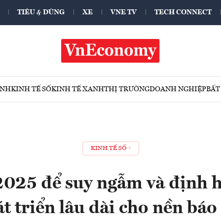
TIÊU & DÙNG
XE
VNE TV
TECH CONNECT
ÍNH
KINH TẾ SỐ
KINH TẾ XANH
THỊ TRƯỜNG
DOANH NGHIỆP
BẤT
KINH TẾ SỐ
2025 để suy ngẫm và định h
t triển lâu dài cho nền báo