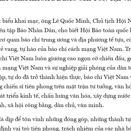
t biểu khai mạc, ông Lê Quốc Minh, Chủ tịch Hội 
n tập Báo Nhân Dân, cho biết Hội Báo toàn quốc l
ơ quan báo chí trung ương và địa phương tề tựu, c
vẻ vang, tự hào của báo chí cách mạng Việt Nam. T
chí Việt Nam luôn giương cao ngọn cờ chiến đấu, 
ch mạng Việt Nam và sự nghiệp giải phóng của dân t
ập, tự do đã trở thành hiện thực, báo chí Việt Nam 
 chiến sĩ tiên phong trên mặt trận tư tưởng, văn h
hát triển kinh tế, chấn hưng văn hóa, xây dựng nướ
h, xã hội công bằng, dân chủ, văn minh.
là dịp để tôn vinh những đóng góp, những thành tự
định vai trò tiên phong, trách nhiệm của các nhà b