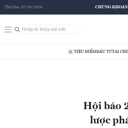
Thứ Sáu, 07/08/2026
CHỨNG KHOÁN
TIÊU ĐIỂM
ĐẦU TƯ
TÀI CH
Hội báo 
lược phá