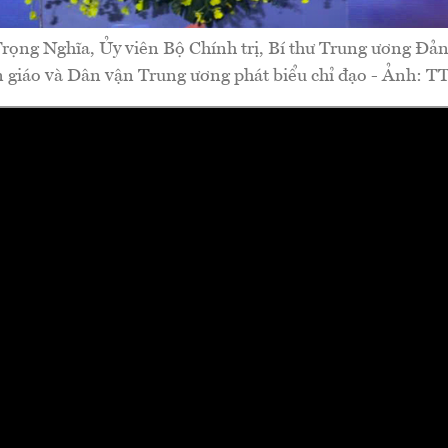
ọng Nghĩa, Ủy viên Bộ Chính trị, Bí thư Trung ương Đả
 giáo và Dân vận Trung ương phát biểu chỉ đạo - Ảnh: 