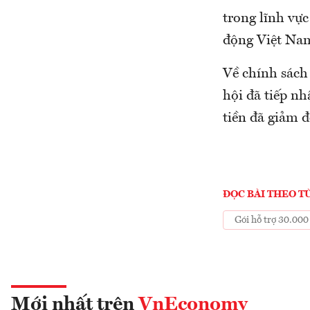
trong lĩnh vực
động Việt Nam
Về chính sách
hội đã tiếp nh
tiền đã giảm đ
ĐỌC BÀI THEO T
Gói hỗ trợ 30.000
Mới nhất trên
VnEconomy