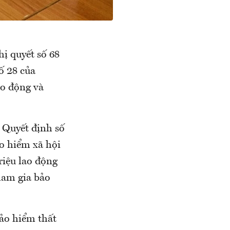
ị quyết số 68
ố 28 của
ao động và
, Quyết định số
o hiểm xã hội
riệu lao động
ham gia bảo
Bảo hiểm thất