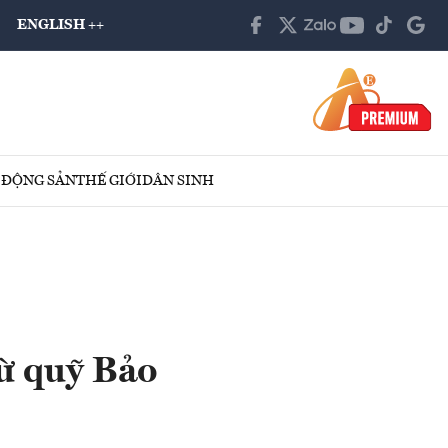
ENGLISH ++
 ĐỘNG SẢN
THẾ GIỚI
DÂN SINH
từ quỹ Bảo