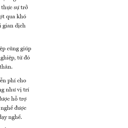
 thực sự trở
ượt qua khó
i gian dịch
ệp cũng giúp
ghiệp, từ đó
thân.
iễn phí cho
g như vị trí
được hỗ trợ
c nghề được
dạy nghề.