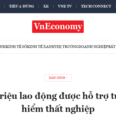
TIÊU & DÙNG
XE
VNE TV
TECH CONNECT
ÍNH
KINH TẾ SỐ
KINH TẾ XANH
THỊ TRƯỜNG
DOANH NGHIỆP
BẤT
DÂN SINH
riệu lao động được hỗ trợ 
hiểm thất nghiệp