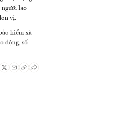
a người lao
ơn vị.
 bảo hiểm xã
ao động, số