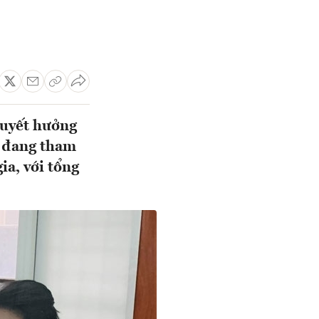
quyết hưởng
g đang tham
ia, với tổng