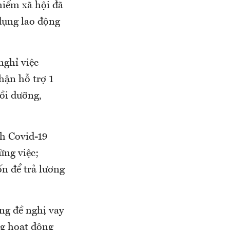
hiểm xã hội đã
dụng lao động
nghỉ việc
hận hỗ trợ 1
bồi dưỡng,
ch Covid-19
ừng việc;
ốn để trả lương
ng đề nghị vay
ng hoạt động