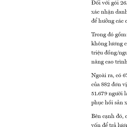
Đối với gói 26
xác nhận danh
để hưởng các c
Trong đó gồm:
không lương c
triệu đồng/ngư
nâng cao trình
Ngoài ra, có 6
của 882 đơn vị
51.679 người l
phục hồi sản x
Bên cạnh đó, 
vốn để trả lươ