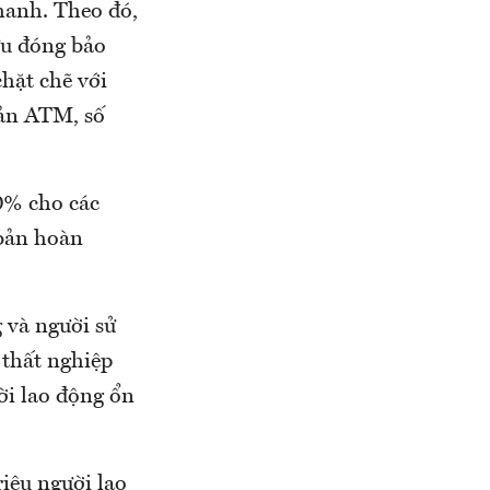
hanh. Theo đó,
ưu đóng bảo
hặt chẽ với
oản ATM, số
0% cho các
 bản hoàn
 và người sử
 thất nghiệp
ời lao động ổn
riệu người lao