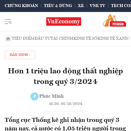
CHỨNG KHOÁN
TIÊU & DÙNG
XE
VNE TV
TECH CO
TIÊU ĐIỂM
ĐẦU TƯ
TÀI CHÍNH
KINH TẾ SỐ
KINH TẾ XANH
DÂN SINH
Hơn 1 triệu lao động thất nghiệp
trong quý 3/2024
Phúc Minh
P
16:30, 08/10/2024
Tổng cục Thống kê ghi nhận trong quý 3
năm nay, cả nước có 1,05 triệu người trong