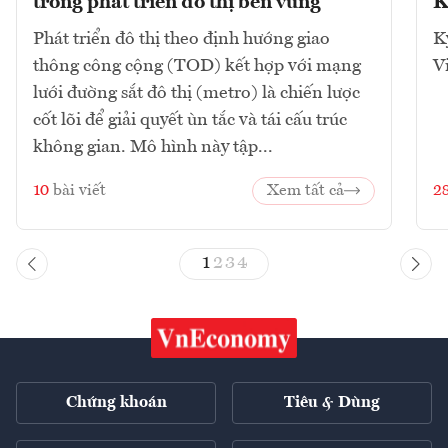
trong phát triển đô thị bền vững
K
Phát triển đô thị theo định hướng giao
K
thông công cộng (TOD) kết hợp với mạng
V
lưới đường sắt đô thị (metro) là chiến lược
cốt lõi để giải quyết ùn tắc và tái cấu trúc
không gian. Mô hình này tập...
10
bài viết
Xem tất cả
2
1
2
3
4
Chứng khoán
Tiêu & Dùng