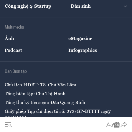
Tạp chí kinh tế Việt Nam
eMagazine
Nhà đầu tư
Du lịch
Công nghệ & Startup
Dân sinh
Tư vấn
Nông sản
Doanh nhân
Tư vấn Tiêu & Dùng
Infographics
Hạ tầng
Sức khỏe
Khung pháp lý
Doanh nghiệp
Địa phương
Thị trường
Bảo hiểm
Multimedia
Sự kiện
Nhân lực
Ảnh
eMagazine
Đẹp +
An sinh
Podcast
Infographics
Giải trí
Y tế
Nhà
Ban Biên tập
Ẩm thực
Chủ tịch HĐBT: TS. Chử Văn Lâm
Tổng biên tập: Chử Thị Hạnh
Tổng thư ký tòa soạn: Đào Quang Bính
Giấy phép Tạp chí điện tử số: 272/GP-BTTTT ngày
26/6/2020