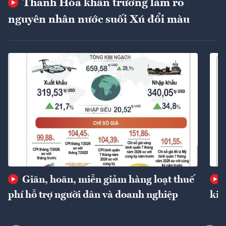
Thanh Hóa khẩn trương làm rõ
nguyên nhân nước suối Xú đổi màu
Giãn, hoãn, miễn giảm hàng loạt thuế
phí hỗ trợ người dân và doanh nghiệp
kin