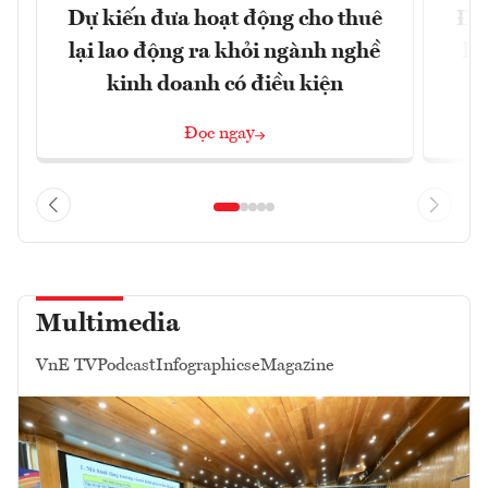
Dự kiến đưa hoạt động cho thuê
Đề 
lại lao động ra khỏi ngành nghề
hà
kinh doanh có điều kiện
n
Đọc ngay
Multimedia
VnE TV
Podcast
Infographics
eMagazine