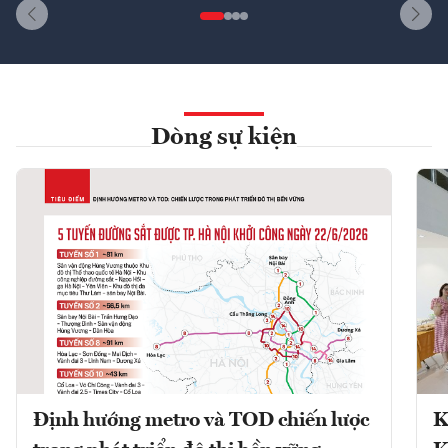
Dòng sự kiện
Định hướng metro và TOD chiến lược
K