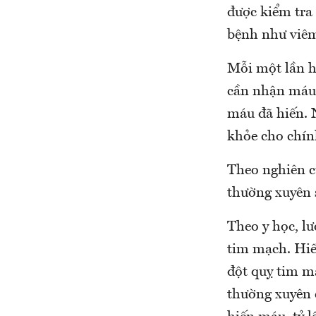
được kiểm tra
bệnh như viêm
Mỗi một lần h
cần nhận máu,
máu đã hiến. 
khỏe cho chí
Theo nghiên c
thường xuyên s
Theo y học, lư
tim mạch. Hiến
đột quỵ tim m
thường xuyên 