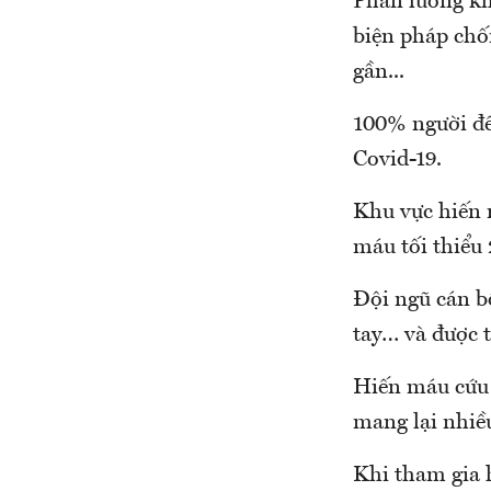
Phân luồng kh
biện pháp chốn
gần...
100% người đến
Covid-19.
Khu vực hiến m
máu tối thiểu 
Đội ngũ cán bộ
tay… và được 
Hiến máu cứu 
mang lại nhiều
Khi tham gia 