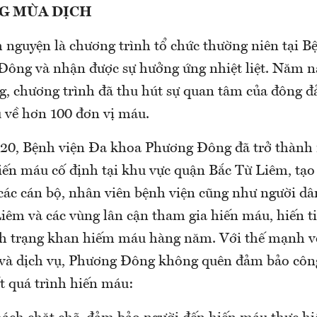
G MÙA DỊCH
 nguyện là chương trình tổ chức thường niên tại B
ông và nhận được sự hưởng ứng nhiệt liệt. Năm na
g, chương trình đã thu hút sự quan tâm của đông đ
u về hơn 100 đơn vị máu.
20, Bệnh viện Đa khoa Phương Đông đã trở thành
ến máu cố định tại khu vực quận Bắc Từ Liêm, tạo 
các cán bộ, nhân viên bệnh viện cũng như người dâ
iêm và các vùng lân cận tham gia hiến máu, hiến 
nh trạng khan hiếm máu hàng năm. Với thế mạnh v
t và dịch vụ, Phương Đông không quên đảm bảo côn
t quá trình hiến máu: