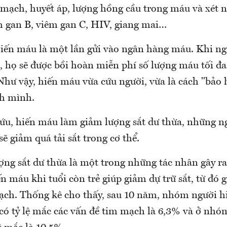
 mạch, huyết áp, lượng hồng cầu trong máu và xét 
 gan B, viêm gan C, HIV, giang mai…
iến máu là một lần gửi vào ngân hàng máu. Khi n
 họ sẽ được bồi hoàn miễn phí số lượng máu tối đ
Như vậy, hiến máu vừa cứu người, vừa là cách "bảo 
nh mình.
ứu, hiến máu làm giảm lượng sắt dư thừa, những n
ẽ giảm quá tải sắt trong cơ thể.
ợng sắt dư thừa là một trong những tác nhân gây ra
 máu khi tuổi còn trẻ giúp giảm dự trữ sắt, từ đó 
ạch. Thống kê cho thấy, sau 10 năm, nhóm người 
có tỷ lệ mắc các vấn đề tim mạch là 6,3% và ở nh