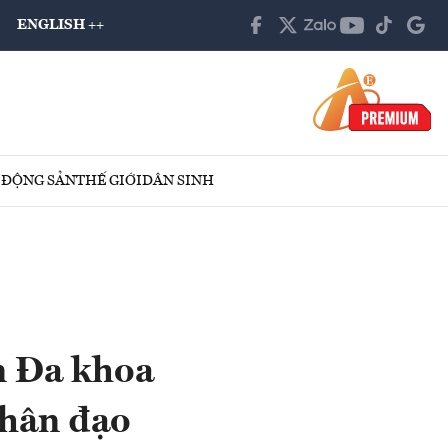
ENGLISH ++
 ĐỘNG SẢN
THẾ GIỚI
DÂN SINH
n Đa khoa
nhân đạo