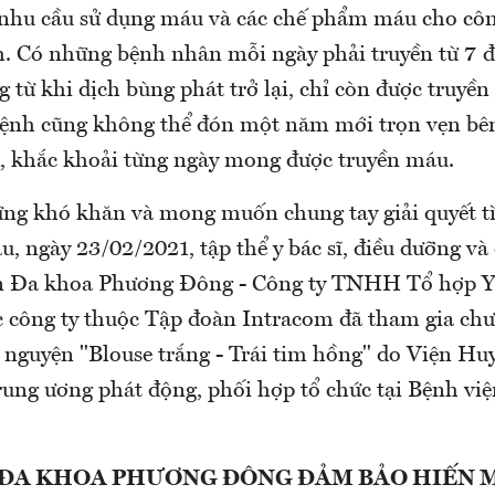
 nhu cầu sử dụng máu và các chế phẩm máu cho công
. Có những bệnh nhân mỗi ngày phải truyền từ 7 đ
g từ khi dịch bùng phát trở lại, chỉ còn được truyền 
ệnh cũng không thể đón một năm mới trọn vẹn bên
, khắc khoải từng ngày mong được truyền máu.
ng khó khăn và mong muốn chung tay giải quyết t
, ngày 23/02/2021, tập thể y bác sĩ, điều dưỡng và
ện Đa khoa Phương Đông - Công ty TNHH Tổ hợp Y
 công ty thuộc Tập đoàn Intracom đã tham gia chư
 nguyện "Blouse trắng - Trái tim hồng" do Viện Huy
ung ương phát động, phối hợp tổ chức tại Bệnh vi
.
 ĐA KHOA PHƯƠNG ĐÔNG ĐẢM BẢO HIẾN 