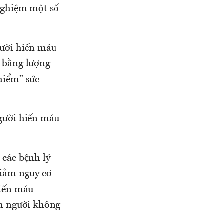
nghiệm một số
gười hiến máu
a bằng lượng
hiểm" sức
gười hiến máu
 các bệnh lý
giảm nguy cơ
hiến máu
óm người không