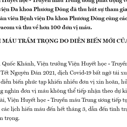
 Huyết học - Truyền máu Trung ương phát động với
viện Đa khoa Phương Đông đã thu hút sự tham gi
ân viên Bệnh viện Đa khoa Phương Đông cùng các
acom và thu về hơn 100 đơn vị máu.
 MÁU TRẦM TRỌNG DO DIỄN BIẾN MỚI CỦ
 Quốc Khánh, Viện trưởng Viện Huyết học - Truy
 Tết Nguyên Đán 2021, dịch Covid-19 bất ngờ tái xu
diễn biến phức tạp khiến nhiều đơn vị xin hoãn, hủ
g nghìn đơn vị máu không thể tiếp nhận theo dự ki
dài, Viện Huyết học - Truyền máu Trung ương tiếp 
 các lịch hiến máu đến hết tháng 3, dẫn đến tình t
m trọng.