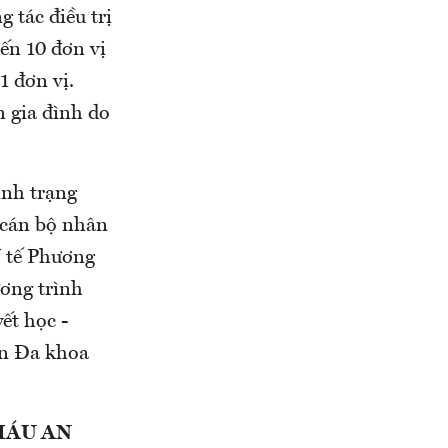
 tác điều trị
ến 10 đơn vị
1 đơn vị.
 gia đình do
ình trạng
 cán bộ nhân
 tế Phương
ơng trình
ết học -
ện Đa khoa
MÁU AN