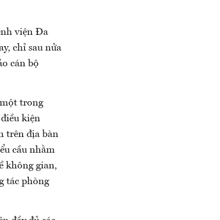
ệnh viện Đa
y, chỉ sau nửa
ảo cán bộ
 một trong
điều kiện
n trên địa bàn
tiểu cầu nhằm
ề không gian,
g tác phòng