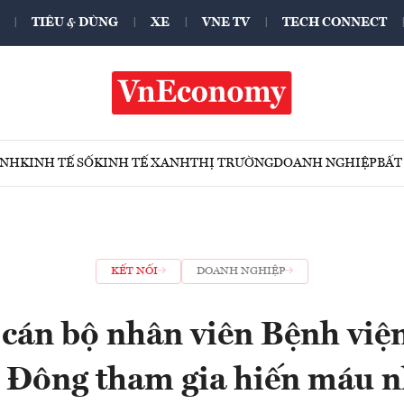
TIÊU & DÙNG
XE
VNE TV
TECH CONNECT
ÍNH
KINH TẾ SỐ
KINH TẾ XANH
THỊ TRƯỜNG
DOANH NGHIỆP
BẤT
KẾT NỐI
DOANH NGHIỆP
cán bộ nhân viên Bệnh việ
Đông tham gia hiến máu 