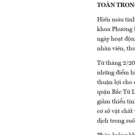
TOÀN TRON
Hiến máu tình
khoa Phương Đ
ngày hoạt độn
nhân viên, th
Từ tháng 2/20
những điểm hi
thuận lợi cho 
quận Bắc Từ L
giảm thiểu tì
cơ sở vật chấ
dịch trong suố