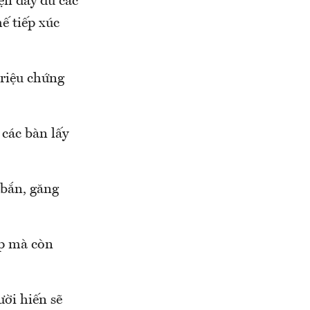
ện đầy đủ các
ế tiếp xúc
triệu chứng
 các bàn lấy
 bắn, găng
ẹp mà còn
ời hiến sẽ