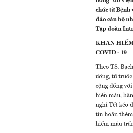
hồng" do Viện
chức từ Bệnh 
đảo cán bộ nh
Tập đoàn Intr
KHAN HIẾM
COVID - 19
Theo TS. Bạch
ương, từ trước
cộng đồng với 
hiến máu, hàn
nghỉ Tết kéo 
tin hoãn thêm
hiếm máu trầ