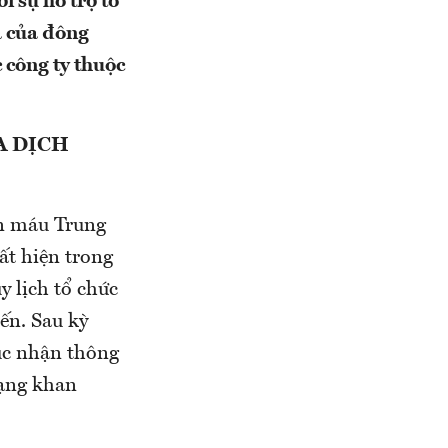
 sự hỗ trợ tổ
a của đông
 công ty thuộc
A DỊCH
ền máu Trung
ất hiện trong
y lịch tổ chức
ến. Sau kỳ
tục nhận thông
rạng khan