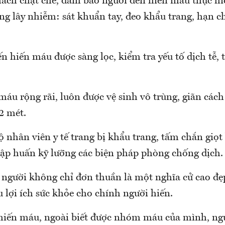
ách chặt chẽ, đảm bảo người đến hiến máu thực hi
g lây nhiễm: sát khuẩn tay, đeo khẩu trang, hạn ch
 hiến máu được sàng lọc, kiểm tra yếu tố dịch tễ, 
áu rộng rãi, luôn được vệ sinh vô trùng, giãn cách
2 mét.
 nhân viên y tế trang bị khẩu trang, tấm chắn giọt
tập huấn kỹ lưỡng các biện pháp phòng chống dịch.
người không chỉ đơn thuần là một nghĩa cử cao đ
 lợi ích sức khỏe cho chính người hiến.
hiến máu, ngoài biết được nhóm máu của mình, ngư