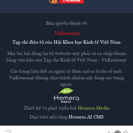
Bản quyền thuộc về
VnEconomy
Tạp chí điện tử của Hội Khoa học Kinh tế Việt Nam
Mọi tin bài đăng lại từ website này phải có sự chấp thuận
bằng văn bản của
Tạp chí Kinh tế Việt Nam - VnEconomy
Các trang liên kết ra ngoài sẽ được mở ra ở cửa sổ mới.
VnEconomy không chịu trách nhiệm nội dung các trang
ngoài.
Thiết kế và phát triển bởi
Hemera Media
Dựa trên nền tảng
Hemera AI CMS