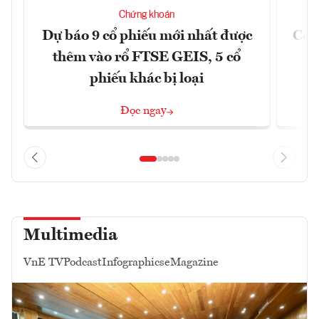
Chứng khoán
Dự báo 9 cổ phiếu mới nhất được
Có t
thêm vào rổ FTSE GEIS, 5 cổ
phiếu khác bị loại
Đọc ngay
Multimedia
VnE TV
Podcast
Infographics
eMagazine