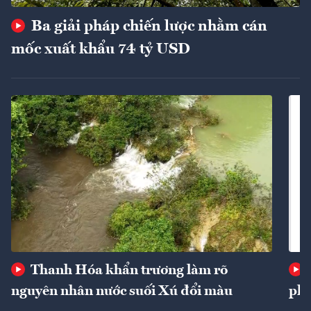
Ba giải pháp chiến lược nhằm cán
mốc xuất khẩu 74 tỷ USD
Thanh Hóa khẩn trương làm rõ
nguyên nhân nước suối Xú đổi màu
phí