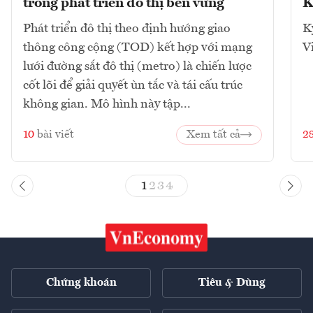
trong phát triển đô thị bền vững
K
Phát triển đô thị theo định hướng giao
K
thông công cộng (TOD) kết hợp với mạng
V
lưới đường sắt đô thị (metro) là chiến lược
cốt lõi để giải quyết ùn tắc và tái cấu trúc
không gian. Mô hình này tập...
10
bài viết
Xem tất cả
2
1
2
3
4
Chứng khoán
Tiêu & Dùng