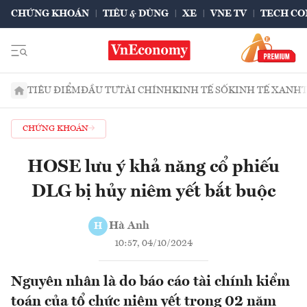
CHỨNG KHOÁN
TIÊU & DÙNG
XE
VNE TV
TECH CO
TIÊU ĐIỂM
ĐẦU TƯ
TÀI CHÍNH
KINH TẾ SỐ
KINH TẾ XANH
CHỨNG KHOÁN
HOSE lưu ý khả năng cổ phiếu
DLG bị hủy niêm yết bắt buộc
Hà Anh
H
10:57, 04/10/2024
Nguyên nhân là do báo cáo tài chính kiểm
toán của tổ chức niêm yết trong 02 năm