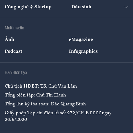
Kinh doanh
Kết nối
Tạp chí kinh tế Việt Nam
eMagazine
Nhà đầu tư
Du lịch
Công nghệ & Startup
Dân sinh
Tư vấn
Nông sản
Doanh nhân
Tư vấn Tiêu & Dùng
Infographics
Hạ tầng
Sức khỏe
Khung pháp lý
Doanh nghiệp
Địa phương
Thị trường
Bảo hiểm
Multimedia
Sự kiện
Nhân lực
Ảnh
eMagazine
Đẹp +
An sinh
Podcast
Infographics
Giải trí
Y tế
Nhà
Ban Biên tập
Ẩm thực
Chủ tịch HĐBT: TS. Chử Văn Lâm
Tổng biên tập: Chử Thị Hạnh
Tổng thư ký tòa soạn: Đào Quang Bính
Giấy phép Tạp chí điện tử số: 272/GP-BTTTT ngày
26/6/2020