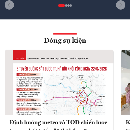
Dòng sự kiện
Định hướng metro và TOD chiến lược
K