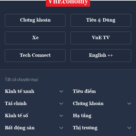
Chứng khoán
Tiêu & Dùng
Xe
VnE TV
Tech Connect
English ++
Tất cả chuyên mục
Kinh tế xanh
Tiêu điểm
Chuyển động xanh
Tài chính
Chứng khoán
Pháp lý
Ngân hàng
Doanh nghiệp niêm yết
Kinh tế số
Hạ tầng
Thương hiệu xanh
Thị trường vốn
Thị trường
Sản phẩm - Thị trường
Bất động sản
Thị trường
Diễn đàn
Thuế
Đầu tư
Tài sản số