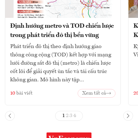
Định hướng metro và TOD chiến lược
K
trong phát triển đô thị bền vững
K
Phát triển đô thị theo định hướng giao
K
thông công cộng (TOD) kết hợp với mạng
V
lưới đường sắt đô thị (metro) là chiến lược
cốt lõi để giải quyết ùn tắc và tái cấu trúc
không gian. Mô hình này tập...
10
bài viết
Xem tất cả
2
1
2
3
4