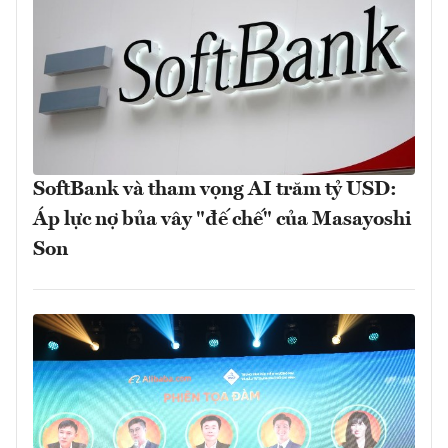
SoftBank và tham vọng AI trăm tỷ USD:
Áp lực nợ bủa vây "đế chế" của Masayoshi
Son