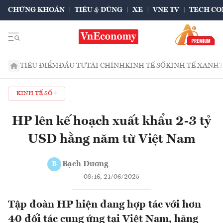
CHỨNG KHOÁN
TIÊU & DÙNG
XE
VNE TV
TECH CO
TIÊU ĐIỂM
ĐẦU TƯ
TÀI CHÍNH
KINH TẾ SỐ
KINH TẾ XANH
KINH TẾ SỐ
HP lên kế hoạch xuất khẩu 2-3 tỷ
USD hằng năm từ Việt Nam
Bạch Dương
B
08:16, 21/06/2025
Tập đoàn HP hiện đang hợp tác với hơn
40 đối tác cung ứng tại Việt Nam, hãng