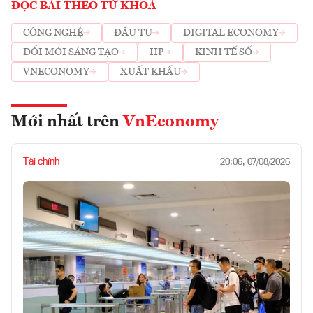
ĐỌC BÀI THEO TỪ KHOÁ
CÔNG NGHỆ
ĐẦU TƯ
DIGITAL ECONOMY
ĐỔI MỚI SÁNG TẠO
HP
KINH TẾ SỐ
VNECONOMY
XUẤT KHẨU
Mới nhất trên
VnEconomy
Tài chính
20:06, 07/08/2026