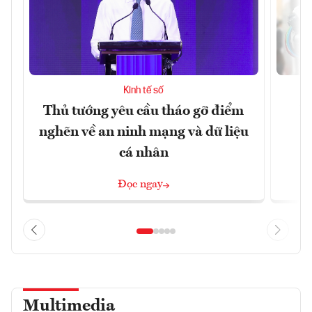
Kinh tế số
Thủ tướng yêu cầu tháo gỡ điểm
D
nghẽn về an ninh mạng và dữ liệu
c
cá nhân
Đọc ngay
Multimedia