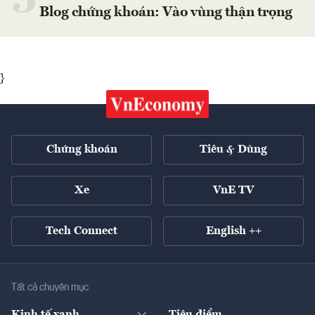
5
Blog chứng khoán: Vào vùng thận trọng
}
Chứng khoán
Tiêu & Dùng
Xe
VnE TV
Tech Connect
English ++
Tất cả chuyên mục
Kinh tế xanh
Tiêu điểm