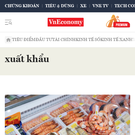
CHỨNG KHOÁN
TIÊU & DÙNG
XE
VNE TV
TECH CO
TIÊU ĐIỂM
ĐẦU TƯ
TÀI CHÍNH
KINH TẾ SỐ
KINH TẾ XANH
xuất khẩu