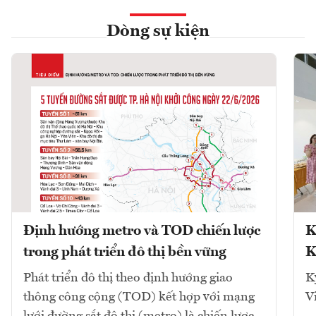
Dòng sự kiện
Định hướng metro và TOD chiến lược
K
trong phát triển đô thị bền vững
K
Phát triển đô thị theo định hướng giao
K
thông công cộng (TOD) kết hợp với mạng
V
lưới đường sắt đô thị (metro) là chiến lược