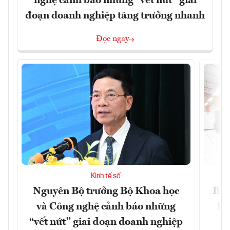
nghệ cảnh báo những “vết nứt” giai
đoạn doanh nghiệp tăng trưởng nhanh
Đọc ngay
Kinh tế số
Nguyên Bộ trưởng Bộ Khoa học
Bùn
và Công nghệ cảnh báo những
li
“vết nứt” giai đoạn doanh nghiệp