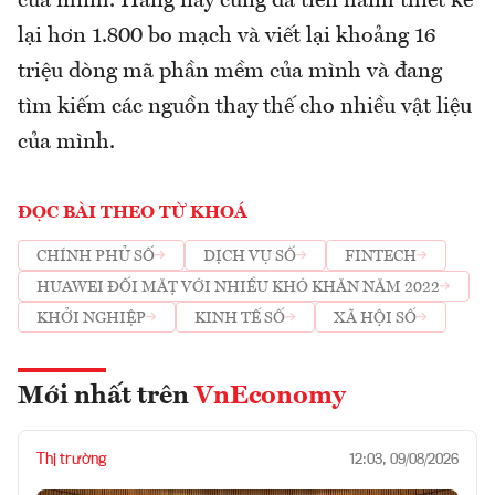
của mình. Hãng này cũng đã tiến hành thiết kế
lại hơn 1.800 bo mạch và viết lại khoảng 16
triệu dòng mã phần mềm của mình và đang
tìm kiếm các nguồn thay thế cho nhiều vật liệu
của mình.
ĐỌC BÀI THEO TỪ KHOÁ
CHÍNH PHỦ SỐ
DỊCH VỤ SỐ
FINTECH
HUAWEI ĐỐI MẶT VỚI NHIỀU KHÓ KHĂN NĂM 2022
KHỞI NGHIỆP
KINH TẾ SỐ
XÃ HỘI SỐ
Mới nhất trên
VnEconomy
Thị trường
12:03, 09/08/2026