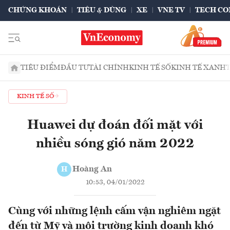
CHỨNG KHOÁN
TIÊU & DÙNG
XE
VNE TV
TECH CO
TIÊU ĐIỂM
ĐẦU TƯ
TÀI CHÍNH
KINH TẾ SỐ
KINH TẾ XANH
KINH TẾ SỐ
Huawei dự đoán đối mặt với
nhiều sóng gió năm 2022
Hoàng An
H
10:53, 04/01/2022
Cùng với những lệnh cấm vận nghiêm ngặt
đến từ Mỹ và môi trường kinh doanh khó