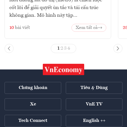
cốt lõi để giải quyết ùn tắc và tái cấu trúc
không gian. Mô hình này tập...
10
bài viết
Xem tất cả
2
1
2
3
4
Chứng khoán
Tiêu & Dùng
Xe
VnE TV
Tech Connect
English ++