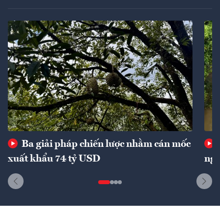
Ba giải pháp chiến lược nhằm cán mốc
xuất khẩu 74 tỷ USD
ngu