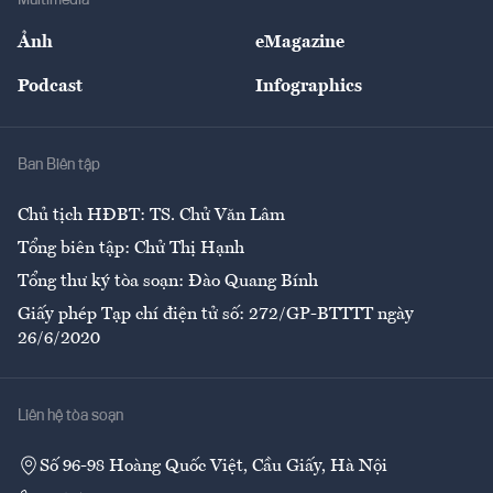
Sự kiện
Nhân lực
Ảnh
eMagazine
Đẹp +
An sinh
Podcast
Infographics
Giải trí
Y tế
Nhà
Ban Biên tập
Ẩm thực
Chủ tịch HĐBT: TS. Chử Văn Lâm
Tổng biên tập: Chử Thị Hạnh
Tổng thư ký tòa soạn: Đào Quang Bính
Giấy phép Tạp chí điện tử số: 272/GP-BTTTT ngày
26/6/2020
Liên hệ tòa soạn
Số 96-98 Hoàng Quốc Việt, Cầu Giấy, Hà Nội