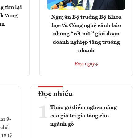
g tìm lại
nh vùng
Nguyên Bộ trưởng Bộ Khoa
ểm
học và Công nghệ cảnh báo
những “vết nứt” giai đoạn
doanh nghiệp tăng trưởng
nhanh
Đọc ngay
Đọc nhiều
1
Tháo gỡ điểm nghẽn nâng
cao giá trị gia tăng cho
ại 3-
ngành gỗ
 chế
-15 tỷ