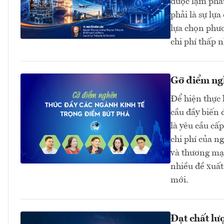
được lạm phát
phải là sự lựa
lựa chọn phươ
chi phí thấp n
Gỡ điểm ngh
Để hiện thực 
cầu đầy biến 
là yêu cầu cấ
chi phí của n
và thương mại
nhiều đề xuất
mới.
Đạt chất lư