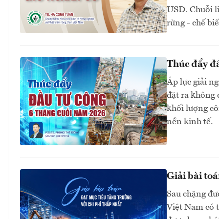
USD. Chuỗi li
rừng - chế biế
Thúc đẩy đầ
Áp lực giải n
đặt ra không 
khối lượng côn
nền kinh tế.
Giải bài toá
Sau chặng đườ
Việt Nam có t