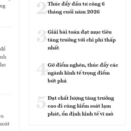
2
Thúc đẩy đầu tư công 6
ồng
tháng cuối năm 2026
3
Giải bài toán đạt mục tiêu
tăng trưởng với chi phí thấp
nhất
 đề
ành
4
cho
Gỡ điểm nghẽn, thúc đẩy các
ngành kinh tế trọng điểm
bứt phá
5
Đạt chất lượng tăng trưởng
cao đi cùng kiểm soát lạm
phát, ổn định kinh tế vĩ mô
ệu
soát