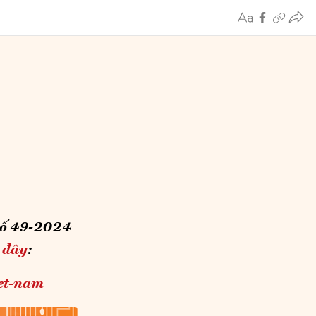
 số 49-2024
i
đây
:
iet-nam