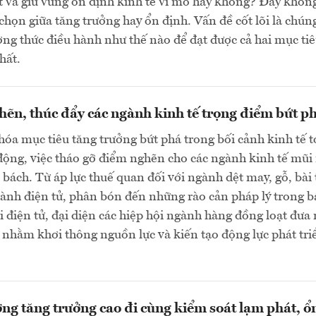
 và giữ vững ổn định kinh tế vĩ mô hay không? Đây khôn
 chọn giữa tăng trưởng hay ổn định. Vấn đề cốt lõi là chún
ng thức điều hành như thế nào để đạt được cả hai mục tiê
hất.
ẽn, thúc đẩy các ngành kinh tế trọng điểm bứt p
hóa mục tiêu tăng trưởng bứt phá trong bối cảnh kinh tế 
động, việc tháo gỡ điểm nghẽn cho các ngành kinh tế mũ
p bách. Từ áp lực thuế quan đối với ngành dệt may, gỗ, bài
gành điện tử, phân bón đến những rào cản pháp lý trong b
 điện tử, đại diện các hiệp hội ngành hàng đồng loạt đưa 
 nhằm khơi thông nguồn lực và kiến tạo động lực phát tri
ợng tăng trưởng cao đi cùng kiểm soát lạm phát, ổ