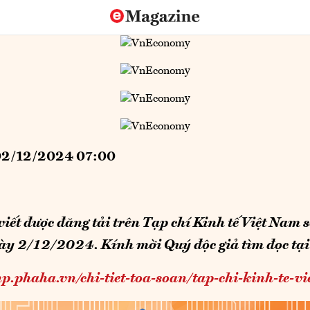
2/12/2024 07:00
viết được đăng tải trên Tạp chí Kinh tế Việt Nam
ày 2/12/2024. Kính mời Quý độc giả tìm đọc tạ
np.phaha.vn/chi-tiet-toa-soan/tap-chi-kinh-te-v