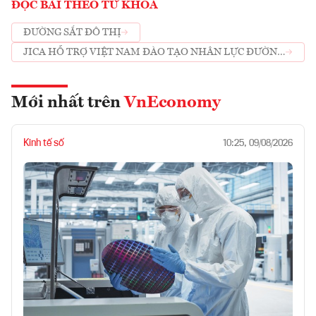
ĐỌC BÀI THEO TỪ KHOÁ
ĐƯỜNG SẮT ĐÔ THỊ
JICA HỖ TRỢ VIỆT NAM ĐÀO TẠO NHÂN LỰC ĐƯỜNG
SẮT ĐÔ THỊ
Mới nhất trên
VnEconomy
Kinh tế số
10:25, 09/08/2026