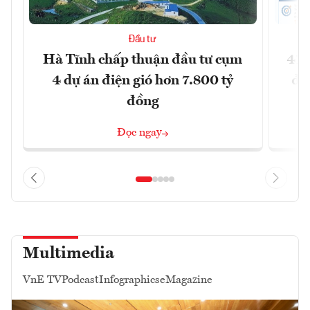
Đầu tư
Hà Tĩnh chấp thuận đầu tư cụm
41 
4 dự án điện gió hơn 7.800 tỷ
đồ
đồng
Đọc ngay
Multimedia
VnE TV
Podcast
Infographics
eMagazine