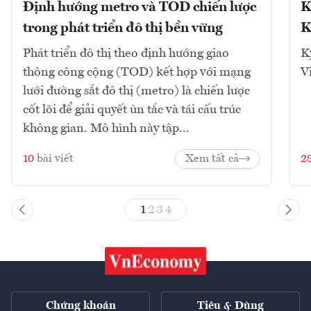
Định hướng metro và TOD chiến lược
K
trong phát triển đô thị bền vững
K
Phát triển đô thị theo định hướng giao
K
thông công cộng (TOD) kết hợp với mạng
V
lưới đường sắt đô thị (metro) là chiến lược
cốt lõi để giải quyết ùn tắc và tái cấu trúc
không gian. Mô hình này tập...
10
bài viết
Xem tất cả
2
1
2
3
4
Chứng khoán
Tiêu & Dùng