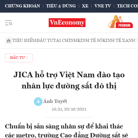
CHỨNG KHOÁN
TIÊU & DÙNG
XE
VNE TV
TECH CO
TIÊU ĐIỂM
ĐẦU TƯ
TÀI CHÍNH
KINH TẾ SỐ
KINH TẾ XANH
ĐẦU TƯ
JICA hỗ trợ Việt Nam đào tạo
nhân lực đường sắt đô thị
Ánh Tuyết
Á
13:31, 20/10/2021
Chuẩn bị sẵn sàng nhân sự để khai thác
các metro, trường Cao đẳng Đường sắt sẽ