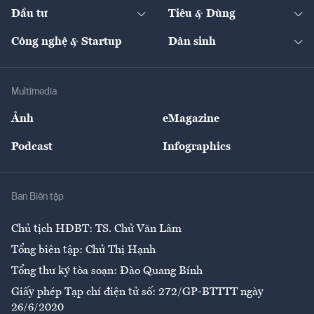
Chuyển động 24h
Đối thoại
The Guide
Video
Đầu tư
Tiêu & Dùng
Quản trị số
Cafe BĐS
Thị trường
Kinh doanh
Kết nối
Tạp chí kinh tế Việt Nam
eMagazine
Nhà đầu tư
Du lịch
Công nghệ & Startup
Dân sinh
Tư vấn
Nông sản
Doanh nhân
Tư vấn Tiêu & Dùng
Infographics
Hạ tầng
Sức khỏe
Khung pháp lý
Doanh nghiệp
Địa phương
Thị trường
Bảo hiểm
Multimedia
Sự kiện
Nhân lực
Ảnh
eMagazine
Đẹp +
An sinh
Podcast
Infographics
Giải trí
Y tế
Nhà
Ban Biên tập
Ẩm thực
Chủ tịch HĐBT: TS. Chử Văn Lâm
Tổng biên tập: Chử Thị Hạnh
Tổng thư ký tòa soạn: Đào Quang Bính
Giấy phép Tạp chí điện tử số: 272/GP-BTTTT ngày
26/6/2020