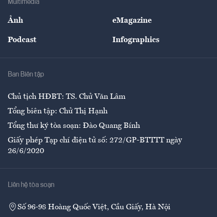
Multimedia
Sự kiện
Nhân lực
Ảnh
eMagazine
Đẹp +
An sinh
Podcast
Infographics
Giải trí
Y tế
Nhà
Ban Biên tập
Ẩm thực
Chủ tịch HĐBT: TS. Chử Văn Lâm
Tổng biên tập: Chử Thị Hạnh
Tổng thư ký tòa soạn: Đào Quang Bính
Giấy phép Tạp chí điện tử số: 272/GP-BTTTT ngày
26/6/2020
Liên hệ tòa soạn
Số 96-98 Hoàng Quốc Việt, Cầu Giấy, Hà Nội