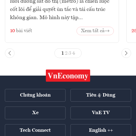
lưới đường sắt đô thị (metro) là chiến lược
cốt lõi để giải quyết ùn tắc và tái cấu trúc
không gian. Mô hình này tập...
10
bài viết
Xem tất cả
2
1
2
3
4
Chứng khoán
Tiêu & Dùng
Xe
VnE TV
Tech Connect
English ++