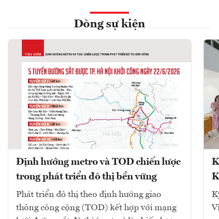
Dòng sự kiện
Định hướng metro và TOD chiến lược
K
trong phát triển đô thị bền vững
K
Phát triển đô thị theo định hướng giao
K
thông công cộng (TOD) kết hợp với mạng
V