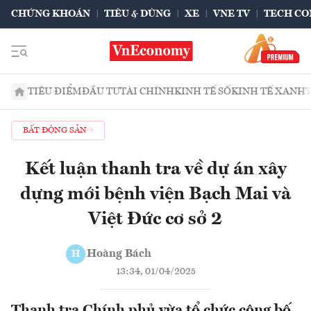
CHỨNG KHOÁN
TIÊU & DÙNG
XE
VNE TV
TECH CO
TIÊU ĐIỂM
ĐẦU TƯ
TÀI CHÍNH
KINH TẾ SỐ
KINH TẾ XANH
BẤT ĐỘNG SẢN
Kết luận thanh tra về dự án xây
dựng mới bệnh viện Bạch Mai và
Việt Đức cơ sở 2
Hoàng Bách
H
13:34, 01/04/2025
Thanh tra Chính phủ vừa tổ chức công bố