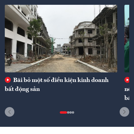
Bãi bỏ một số điều kiện kinh doanh
bất động sản
nôn
bất