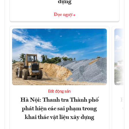
dựng
Đọc ngay
Bất động sản
Hà Nội: Thanh tra Thành phố
Hà 
phát hiện các sai phạm trong
và
khai thác vật liệu xây dựng