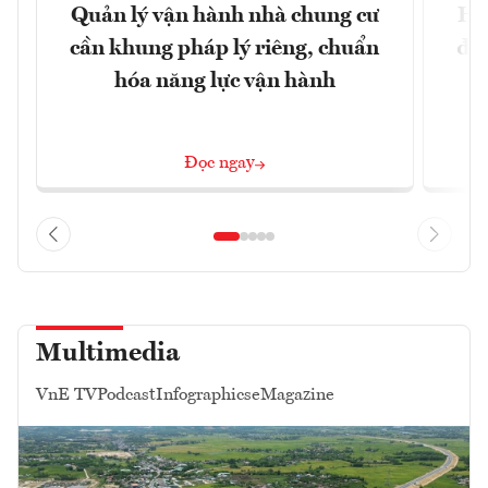
Quản lý vận hành nhà chung cư
Hà
cần khung pháp lý riêng, chuẩn
đặc
hóa năng lực vận hành
Đọc ngay
Multimedia
VnE TV
Podcast
Infographics
eMagazine