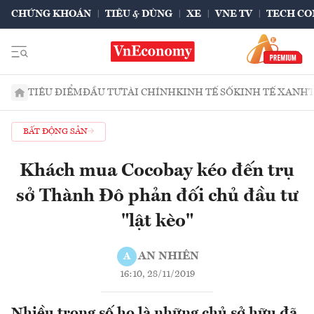
CHỨNG KHOÁN
TIÊU & DÙNG
XE
VNE TV
TECH CO
TIÊU ĐIỂM
ĐẦU TƯ
TÀI CHÍNH
KINH TẾ SỐ
KINH TẾ XANH
BẤT ĐỘNG SẢN
Khách mua Cocobay kéo đến trụ
sở Thành Đô phản đối chủ đầu tư
"lật kèo"
AN NHIÊN
A
16:10, 28/11/2019
Nhiều trong số họ là những chủ sở hữu đã