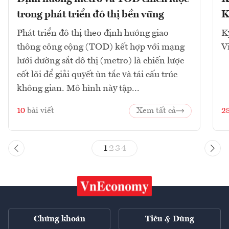
trong phát triển đô thị bền vững
K
Phát triển đô thị theo định hướng giao
K
thông công cộng (TOD) kết hợp với mạng
V
lưới đường sắt đô thị (metro) là chiến lược
cốt lõi để giải quyết ùn tắc và tái cấu trúc
không gian. Mô hình này tập...
10
bài viết
Xem tất cả
2
1
2
3
4
Chứng khoán
Tiêu & Dùng