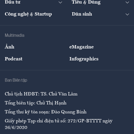
Đầu tư
Tiêu & Dùng
Quản trị số
Cafe BĐS
Thị trường
Kinh doanh
Kết nối
Tạp chí kinh tế Việt Nam
eMagazine
Nhà đầu tư
Du lịch
Công nghệ & Startup
Dân sinh
Tư vấn
Nông sản
Doanh nhân
Tư vấn Tiêu & Dùng
Infographics
Hạ tầng
Sức khỏe
Khung pháp lý
Doanh nghiệp
Địa phương
Thị trường
Bảo hiểm
Multimedia
Sự kiện
Nhân lực
Ảnh
eMagazine
Đẹp +
An sinh
Podcast
Infographics
Giải trí
Y tế
Nhà
Ban Biên tập
Ẩm thực
Chủ tịch HĐBT: TS. Chử Văn Lâm
Tổng biên tập: Chử Thị Hạnh
Tổng thư ký tòa soạn: Đào Quang Bính
Giấy phép Tạp chí điện tử số: 272/GP-BTTTT ngày
26/6/2020