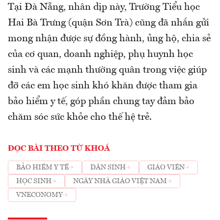
Tại Đà Nẵng, nhân dịp này, Trường Tiểu học
Hai Bà Trưng (quận Sơn Trà) cũng đã nhắn gửi
mong nhận được sự đồng hành, ủng hộ, chia sẻ
của cơ quan, doanh nghiệp, phụ huynh học
sinh và các mạnh thường quân trong việc giúp
đỡ các em học sinh khó khăn được tham gia
bảo hiểm y tế, góp phần chung tay đảm bảo
chăm sóc sức khỏe cho thế hệ trẻ.
ĐỌC BÀI THEO TỪ KHOÁ
BẢO HIỂM Y TẾ
DÂN SINH
GIÁO VIÊN
HỌC SINH
NGÀY NHÀ GIÁO VIỆT NAM
VNECONOMY