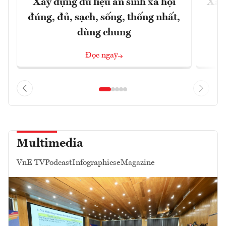
Xây dựng dữ liệu an sinh xã hội
Xây
đúng, đủ, sạch, sống, thống nhất,
dùng chung
Đọc ngay
Multimedia
VnE TV
Podcast
Infographics
eMagazine