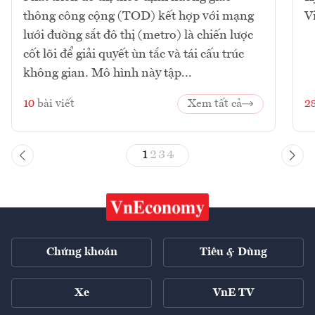
thông công cộng (TOD) kết hợp với mạng
V
lưới đường sắt đô thị (metro) là chiến lược
cốt lõi để giải quyết ùn tắc và tái cấu trúc
không gian. Mô hình này tập...
10
bài viết
Xem tất cả
2
1
2
3
4
Chứng khoán
Tiêu & Dùng
Xe
VnE TV