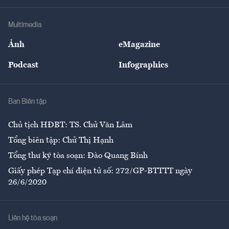
Hạ tầng
Sức khỏe
Khung pháp lý
Doanh nghiệp
Địa phương
Thị trường
Bảo hiểm
Multimedia
Sự kiện
Nhân lực
Ảnh
eMagazine
Đẹp +
An sinh
Podcast
Infographics
Giải trí
Y tế
Nhà
Ban Biên tập
Ẩm thực
Chủ tịch HĐBT: TS. Chử Văn Lâm
Tổng biên tập: Chử Thị Hạnh
Tổng thư ký tòa soạn: Đào Quang Bính
Giấy phép Tạp chí điện tử số: 272/GP-BTTTT ngày
26/6/2020
Liên hệ tòa soạn