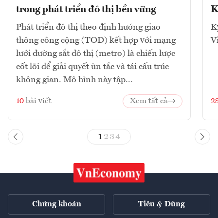
trong phát triển đô thị bền vững
K
Phát triển đô thị theo định hướng giao
K
thông công cộng (TOD) kết hợp với mạng
V
lưới đường sắt đô thị (metro) là chiến lược
cốt lõi để giải quyết ùn tắc và tái cấu trúc
không gian. Mô hình này tập...
10
bài viết
Xem tất cả
2
1
2
3
4
Chứng khoán
Tiêu & Dùng