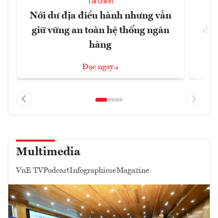
Tài chính
Nới dư địa điều hành nhưng vẫn
Đổ
giữ vững an toàn hệ thống ngân
đột
hàng
Đọc ngay
Multimedia
VnE TV
Podcast
Infographics
eMagazine