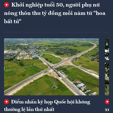
Khởi nghiệp tuổi 50, người phụ nữ
nông thôn thu tỷ đồng mỗi năm từ "hoa
bất tử"
Điểm nhấn kỳ họp Quốc hội không
thường lệ lần thứ nhất
xuấ