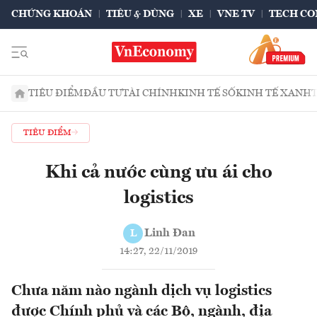
CHỨNG KHOÁN
TIÊU & DÙNG
XE
VNE TV
TECH CO
TIÊU ĐIỂM
ĐẦU TƯ
TÀI CHÍNH
KINH TẾ SỐ
KINH TẾ XANH
TIÊU ĐIỂM
Khi cả nước cùng ưu ái cho
logistics
Linh Đan
L
14:27, 22/11/2019
Chưa năm nào ngành dịch vụ logistics
được Chính phủ và các Bộ, ngành, địa