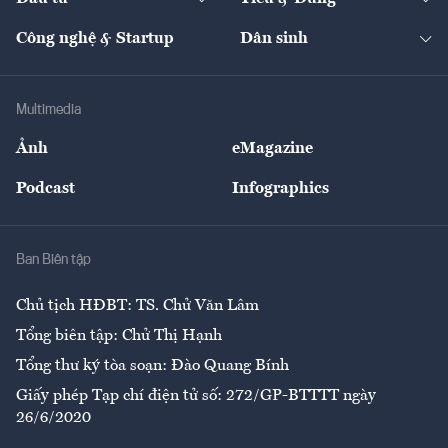
Quản trị số
Cafe BĐS
Thị trường
Kinh doanh
Kết nối
Tạp chí kinh tế Việt Nam
eMagazine
Nhà đầu tư
Du lịch
Công nghệ & Startup
Dân sinh
Tư vấn
Nông sản
Doanh nhân
Tư vấn Tiêu & Dùng
Infographics
Hạ tầng
Sức khỏe
Khung pháp lý
Doanh nghiệp
Địa phương
Thị trường
Bảo hiểm
Multimedia
Sự kiện
Nhân lực
Ảnh
eMagazine
Đẹp +
An sinh
Podcast
Infographics
Giải trí
Y tế
Nhà
Ban Biên tập
Ẩm thực
Chủ tịch HĐBT: TS. Chử Văn Lâm
Tổng biên tập: Chử Thị Hạnh
Tổng thư ký tòa soạn: Đào Quang Bính
Giấy phép Tạp chí điện tử số: 272/GP-BTTTT ngày
26/6/2020