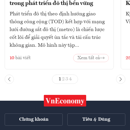
trong phát triển đô thị bền vững
K
Phát triển đô thị theo định hướng giao
K
thông công cộng (TOD) kết hợp với mạng
V
lưới đường sắt đô thị (metro) là chiến lược
cốt lõi để giải quyết ùn tắc và tái cấu trúc
không gian. Mô hình này tập...
10
bài viết
Xem tất cả
2
1
2
3
4
Chứng khoán
Tiêu & Dùng