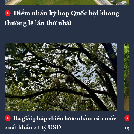
Điểm nhấn kỳ họp Quốc hội không
thường lệ lần thứ nhất
Ba giải pháp chiến lược nhằm cán mốc
xuất khẩu 74 tỷ USD
ngu