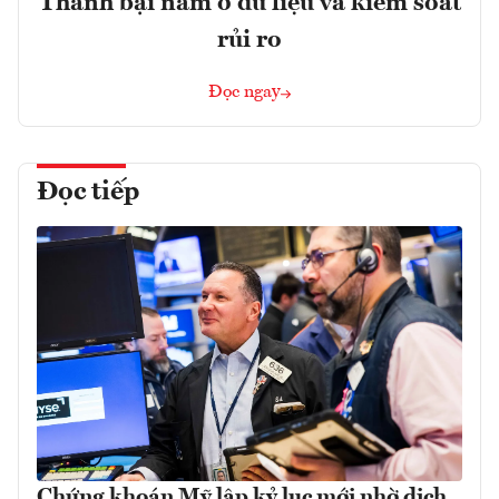
Thành bại nằm ở dữ liệu và kiểm soát
rủi ro
Đọc ngay
Đọc tiếp
Chứng khoán Mỹ lập kỷ lục mới nhờ dịch