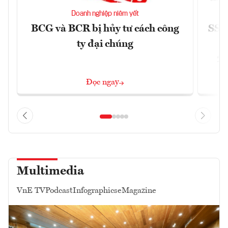
Doanh nghiệp niêm yết
BCG và BCR bị hủy tư cách công
SSI 
ty đại chúng
2/
Đọc ngay
Multimedia
VnE TV
Podcast
Infographics
eMagazine