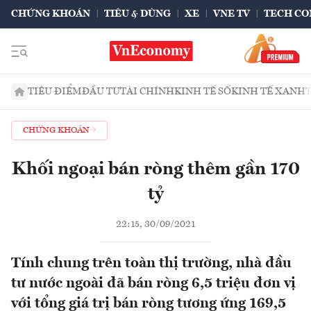
CHỨNG KHOÁN
TIÊU & DÙNG
XE
VNE TV
TECH CO
TIÊU ĐIỂM
ĐẦU TƯ
TÀI CHÍNH
KINH TẾ SỐ
KINH TẾ XANH
CHỨNG KHOÁN
Khối ngoại bán ròng thêm gần 170
tỷ
22:15, 30/09/2021
Tính chung trên toàn thị trường, nhà đầu
tư nước ngoài đã bán ròng 6,5 triệu đơn vị
với tổng giá trị bán ròng tương ứng 169,5