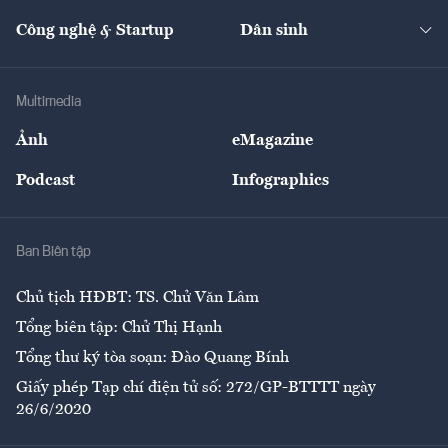
Cafe BĐS
Thị trường
Kinh doanh
Kết nối
Tạp chí kinh tế Việt Nam
eMagazine
Nhà đầu tư
Du lịch
Công nghệ & Startup
Dân sinh
Tư vấn
Nông sản
Doanh nhân
Tư vấn Tiêu & Dùng
Infographics
Hạ tầng
Sức khỏe
Khung pháp lý
Doanh nghiệp
Địa phương
Thị trường
Bảo hiểm
Multimedia
Sự kiện
Nhân lực
Ảnh
eMagazine
Đẹp +
An sinh
Podcast
Infographics
Giải trí
Y tế
Nhà
Ban Biên tập
Ẩm thực
Chủ tịch HĐBT: TS. Chử Văn Lâm
Tổng biên tập: Chử Thị Hạnh
Tổng thư ký tòa soạn: Đào Quang Bính
Giấy phép Tạp chí điện tử số: 272/GP-BTTTT ngày
26/6/2020