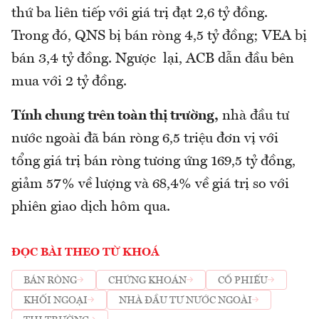
thứ ba liên tiếp với giá trị đạt 2,6 tỷ đồng.
Trong đó, QNS bị bán ròng 4,5 tỷ đồng; VEA bị
bán 3,4 tỷ đồng. Ngược lại, ACB dẫn đầu bên
mua với 2 tỷ đồng.
Tính chung trên toàn thị trường,
nhà đầu tư
nước ngoài đã bán ròng 6,5 triệu đơn vị với
tổng giá trị bán ròng tương ứng 169,5 tỷ đồng,
giảm 57% về lượng và 68,4% về giá trị so với
phiên giao dịch hôm qua.
ĐỌC BÀI THEO TỪ KHOÁ
BÁN RÒNG
CHỨNG KHOÁN
CỔ PHIẾU
KHỐI NGOẠI
NHÀ ĐẦU TƯ NƯỚC NGOÀI