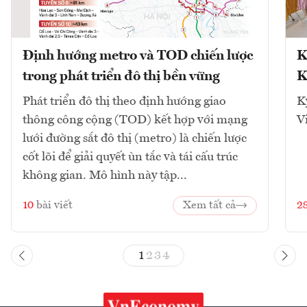
Định hướng metro và TOD chiến lược
K
trong phát triển đô thị bền vững
K
Phát triển đô thị theo định hướng giao
K
thông công cộng (TOD) kết hợp với mạng
V
lưới đường sắt đô thị (metro) là chiến lược
cốt lõi để giải quyết ùn tắc và tái cấu trúc
không gian. Mô hình này tập...
10
bài viết
Xem tất cả
2
1
2
3
4