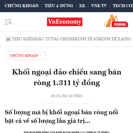
CHỨNG KHOÁN
TIÊU & DÙNG
XE
VNE TV
TECH CO
TIÊU ĐIỂM
ĐẦU TƯ
TÀI CHÍNH
KINH TẾ SỐ
KINH TẾ XANH
CHỨNG KHOÁN
Khối ngoại đảo chiều sang bán
ròng 1.311 tỷ đồng
18:21, 01/11/2021
Số lượng mã bị khối ngoại bán ròng nổi
bật cả về số lượng lẫn giá trị...