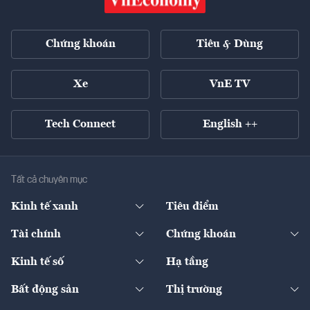
Chứng khoán
Tiêu & Dùng
Xe
VnE TV
Tech Connect
English ++
Tất cả chuyên mục
Kinh tế xanh
Tiêu điểm
Chuyển động xanh
Tài chính
Chứng khoán
Pháp lý
Ngân hàng
Doanh nghiệp niêm yết
Kinh tế số
Hạ tầng
Thương hiệu xanh
Thị trường vốn
Thị trường
Sản phẩm - Thị trường
Bất động sản
Thị trường
Diễn đàn
Thuế
Đầu tư
Tài sản số
Chính sách
Xuất nhập khẩu