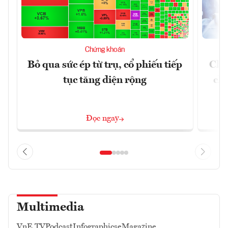
Chứng khoán
Bỏ qua sức ép từ trụ, cổ phiếu tiếp
Chứ
tục tăng diện rộng
chá
Đọc ngay
Multimedia
VnE TV
Podcast
Infographics
eMagazine