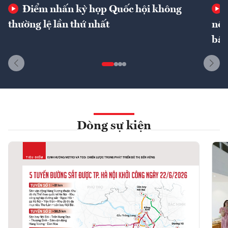
Điểm nhấn kỳ họp Quốc hội không
thường lệ lần thứ nhất
nôn
bất
Dòng sự kiện