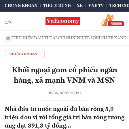
CHỨNG KHOÁN
TIÊU & DÙNG
XE
VNE TV
TECH CO
TIÊU ĐIỂM
ĐẦU TƯ
TÀI CHÍNH
KINH TẾ SỐ
KINH TẾ XANH
CHỨNG KHOÁN
Khối ngoại gom cổ phiếu ngân
hàng, xả mạnh VNM và MSN
19:35, 30/08/2021
Nhà đầu tư nước ngoài đã bán ròng 5,9
triệu đơn vị với tổng giá trị bán ròng tương
ứng đạt 391,3 tỷ đồng...