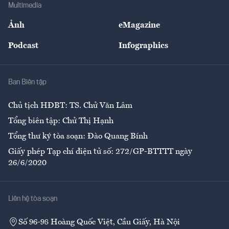
Bảo hiểm
Multimedia
Sự kiện
Nhân lực
Ảnh
eMagazine
Đẹp +
An sinh
Podcast
Infographics
Giải trí
Y tế
Nhà
Ban Biên tập
Ẩm thực
Chủ tịch HĐBT: TS. Chử Văn Lâm
Tổng biên tập: Chử Thị Hạnh
Tổng thư ký tòa soạn: Đào Quang Bính
Giấy phép Tạp chí điện tử số: 272/GP-BTTTT ngày
26/6/2020
Liên hệ tòa soạn
Số 96-98 Hoàng Quốc Việt, Cầu Giấy, Hà Nội