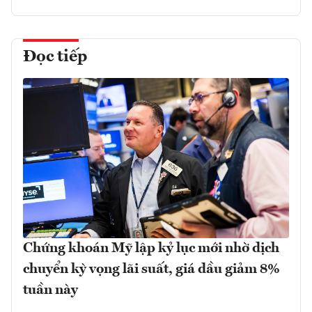
Đọc tiếp
Chứng khoán Mỹ lập kỷ lục mới nhờ dịch
chuyển kỳ vọng lãi suất, giá dầu giảm 8%
tuần này