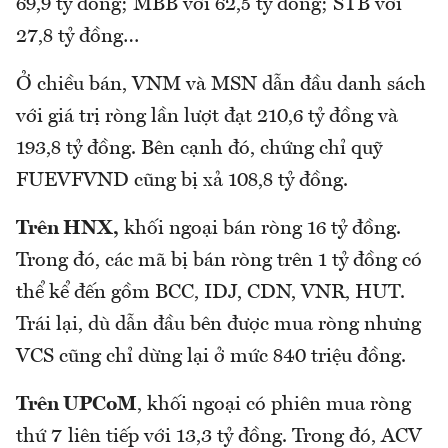
69,9 tỷ đồng; MBB với 62,5 tỷ đồng; STB với
27,8 tỷ đồng…
Ở chiều bán, VNM và MSN dẫn đầu danh sách
với giá trị ròng lần lượt đạt 210,6 tỷ đồng và
193,8 tỷ đồng. Bên cạnh đó, chứng chỉ quỹ
FUEVFVND cũng bị xả 108,8 tỷ đồng.
Trên HNX,
khối ngoại bán ròng 16 tỷ đồng.
Trong đó, các mã bị bán ròng trên 1 tỷ đồng có
thể kể đến gồm BCC, IDJ, CDN, VNR, HUT.
Trái lại, dù dẫn đầu bên được mua ròng nhưng
VCS cũng chỉ dừng lại ở mức 840 triệu đồng.
Trên UPCoM
, khối ngoại có phiên mua ròng
thứ 7 liên tiếp với 13,3 tỷ đồng. Trong đó, ACV