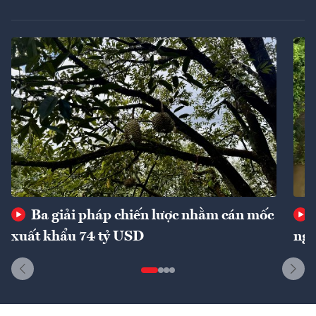
Ba giải pháp chiến lược nhằm cán mốc
xuất khẩu 74 tỷ USD
ngu