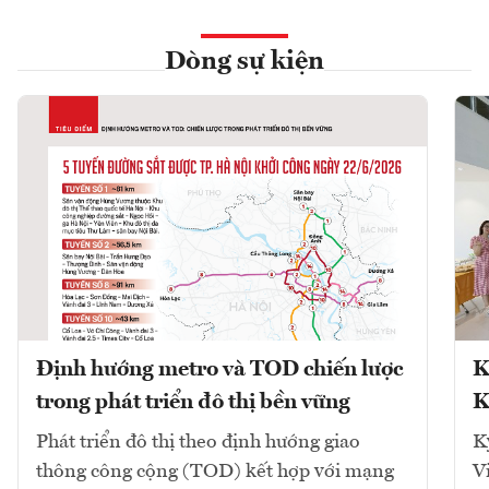
Dòng sự kiện
Định hướng metro và TOD chiến lược
K
trong phát triển đô thị bền vững
K
Phát triển đô thị theo định hướng giao
K
thông công cộng (TOD) kết hợp với mạng
V