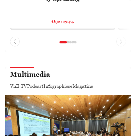
Đọc ngay
Multimedia
VnE TV
Podcast
Infographics
eMagazine