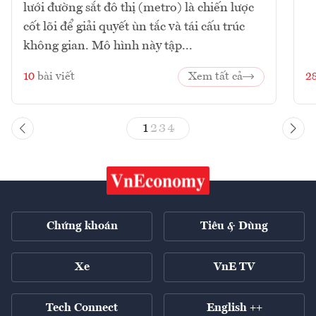
lưới đường sắt đô thị (metro) là chiến lược
cốt lõi để giải quyết ùn tắc và tái cấu trúc
không gian. Mô hình này tập...
10
bài viết
Xem tất cả
2
1
2
3
4
Chứng khoán
Tiêu & Dùng
Xe
VnE TV
Tech Connect
English ++