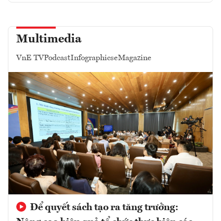
Multimedia
VnE TV
Podcast
Infographics
eMagazine
Để quyết sách tạo ra tăng trưởng: