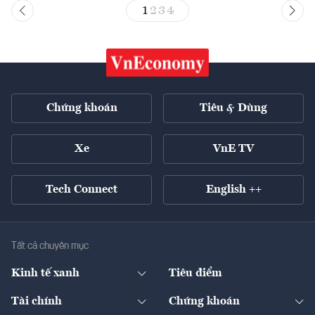
1
2
3
4
Chứng khoán
Tiêu & Dùng
Xe
VnE TV
Tech Connect
English ++
Tất cả chuyên mục
Kinh tế xanh
Tiêu điểm
Chuyển động xanh
Tài chính
Chứng khoán