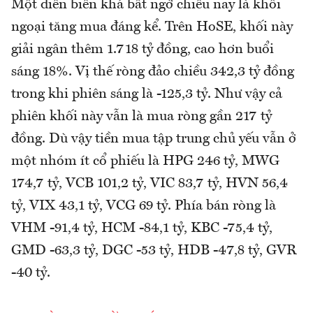
Một diễn biến khá bất ngờ chiều nay là khối
ngoại tăng mua đáng kể. Trên HoSE, khối này
giải ngân thêm 1.718 tỷ đồng, cao hơn buổi
sáng 18%. Vị thế ròng đảo chiều 342,3 tỷ đồng
trong khi phiên sáng là -125,3 tỷ. Như vậy cả
phiên khối này vẫn là mua ròng gần 217 tỷ
đồng. Dù vậy tiền mua tập trung chủ yếu vẫn ở
một nhóm ít cổ phiếu là HPG 246 tỷ, MWG
174,7 tỷ, VCB 101,2 tỷ, VIC 83,7 tỷ, HVN 56,4
tỷ, VIX 43,1 tỷ, VCG 69 tỷ. Phía bán ròng là
VHM -91,4 tỷ, HCM -84,1 tỷ, KBC -75,4 tỷ,
GMD -63,3 tỷ, DGC -53 tỷ, HDB -47,8 tỷ, GVR
-40 tỷ.