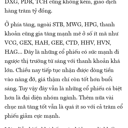
DXG, PDR, TCH cũng không kém, giao dịch
hàng trăm tỷ đồng.
Ở phía tăng, ngoài STB, MWG, HPG, thanh
khoản cũng gia tăng mạnh mẽ ở số ít mã như
VCG, GEX, HAH, GEE, CTD, HHV, HVN,
HAG… Đây là những cổ phiếu có sức mạnh đi
ngược thị trường từ sáng với thanh khoản khá
lớn. Chiều nay tiếp tục nhận được dòng tiền
vào nâng đỡ, giá thậm chí còn tốt hơn buổi
sáng. Tuy vậy đây vẫn là những cổ phiếu cá biệt
hơn là đại diện nhóm ngành. Thêm nữa vài
chục mã tăng tốt vẫn là quá ít so với cả trăm cổ
phiếu giảm cực mạnh.