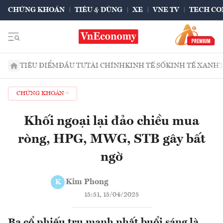
CHỨNG KHOÁN
TIÊU & DÙNG
XE
VNE TV
TECH CO
TIÊU ĐIỂM
ĐẦU TƯ
TÀI CHÍNH
KINH TẾ SỐ
KINH TẾ XANH
CHỨNG KHOÁN
Khối ngoại lại đảo chiều mua
ròng, HPG, MWG, STB gây bất
ngờ
Kim Phong
K
15:51, 15/04/2025
Ba cổ phiếu trụ mạnh nhất buổi sáng là