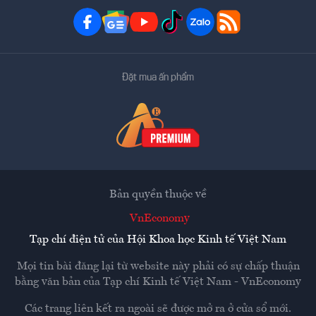
Đặt mua ấn phẩm
Bản quyền thuộc về
VnEconomy
Tạp chí điện tử của Hội Khoa học Kinh tế Việt Nam
Mọi tin bài đăng lại từ website này phải có sự chấp thuận
bằng văn bản của
Tạp chí Kinh tế Việt Nam - VnEconomy
Các trang liên kết ra ngoài sẽ được mở ra ở cửa sổ mới.