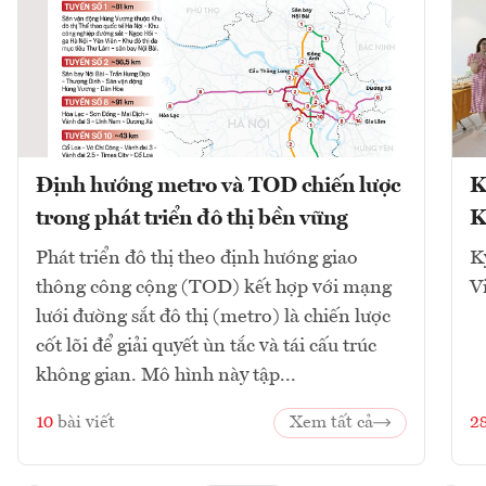
Định hướng metro và TOD chiến lược
K
trong phát triển đô thị bền vững
K
Phát triển đô thị theo định hướng giao
K
thông công cộng (TOD) kết hợp với mạng
V
lưới đường sắt đô thị (metro) là chiến lược
cốt lõi để giải quyết ùn tắc và tái cấu trúc
không gian. Mô hình này tập...
10
bài viết
Xem tất cả
2