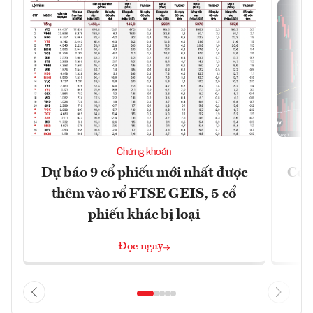
Chứng khoán
Dự báo 9 cổ phiếu mới nhất được
Có t
thêm vào rổ FTSE GEIS, 5 cổ
phiếu khác bị loại
Đọc ngay