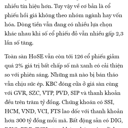
nhiều tín hiệu hơn. Tuy vậy về cơ bản là cổ
phiếu hồi giá không theo nhóm ngành hay vốn
hóa. Dòng tiền vẫn đang có nhiều lựa chọn
khác nhau khi số cổ phiếu đỏ vẫn nhiều gấp 2,3
lần số tăng.
Toàn sàn HoSE vẫn còn tới 126 cổ phiếu giảm
quá 2% giá trị bất chấp số mã xanh có cải thiện
so với phiên sáng. Những mã nào bị bán tháo
vẫn chịu sức ép. KBC đóng cửa ở giá sàn cùng
với GVR, SZC, VTP, PVD, SIP và thanh khoản
đều trên trăm tỷ đồng. Chứng khoán có SSI,
HCM, VND, VCI, FTS lao dốc với thanh khoản
hơn 300 tỷ đồng mỗi mã. Bất động sản có DIG,