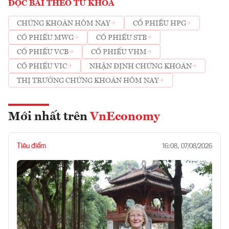
ĐỌC BÀI THEO TỪ KHOÁ
CHỨNG KHOÁN HÔM NAY
CỔ PHIẾU HPG
CỔ PHIẾU MWG
CỔ PHIẾU STB
CỔ PHIẾU VCB
CỔ PHIẾU VHM
CỔ PHIẾU VIC
NHẬN ĐỊNH CHỨNG KHOÁN
THỊ TRƯỜNG CHỨNG KHOÁN HÔM NAY
Mới nhất trên
VnEconomy
Tiêu điểm
16:08, 07/08/2026