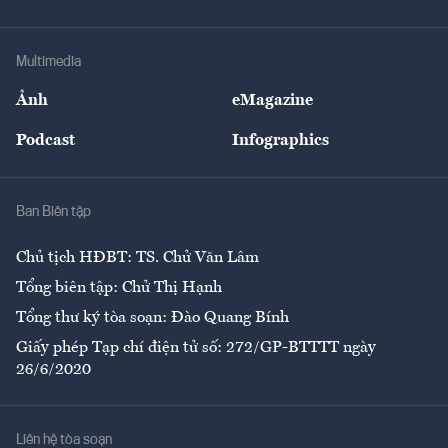
Doanh nhân
Tư vấn Tiêu & Dùng
Infographics
Hạ tầng
Sức khỏe
Khung pháp lý
Doanh nghiệp
Địa phương
Thị trường
Bảo hiểm
Multimedia
Sự kiện
Nhân lực
Ảnh
eMagazine
Đẹp +
An sinh
Podcast
Infographics
Giải trí
Y tế
Nhà
Ban Biên tập
Ẩm thực
Chủ tịch HĐBT: TS. Chử Văn Lâm
Tổng biên tập: Chử Thị Hạnh
Tổng thư ký tòa soạn: Đào Quang Bính
Giấy phép Tạp chí điện tử số: 272/GP-BTTTT ngày
26/6/2020
Liên hệ tòa soạn