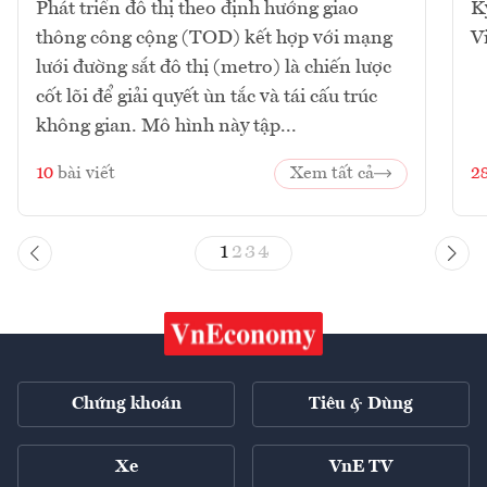
Phát triển đô thị theo định hướng giao
K
thông công cộng (TOD) kết hợp với mạng
V
lưới đường sắt đô thị (metro) là chiến lược
cốt lõi để giải quyết ùn tắc và tái cấu trúc
không gian. Mô hình này tập...
10
bài viết
Xem tất cả
2
1
2
3
4
Chứng khoán
Tiêu & Dùng
Xe
VnE TV