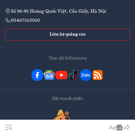
Số 96-98 Hoàng Quốc Việt, Cầu Giấy, Hà Nội
02437552050
Liên hệ quảng cáo
Theo dõi VnEconomy
Đặt mua ấn phẩm