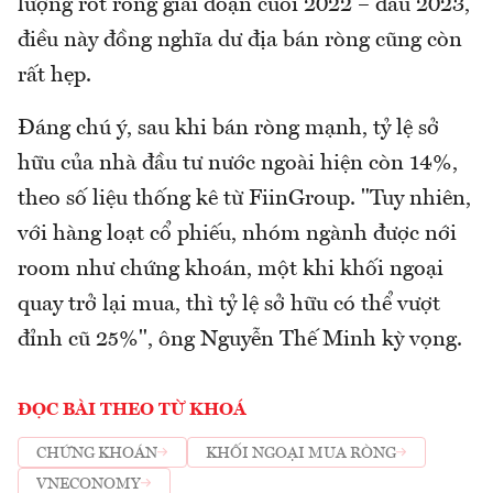
lượng rót ròng giai đoạn cuối 2022 – đầu 2023,
điều này đồng nghĩa dư địa bán ròng cũng còn
rất hẹp.
Đáng chú ý, sau khi bán ròng mạnh, tỷ lệ sở
hữu của nhà đầu tư nước ngoài hiện còn 14%,
theo số liệu thống kê từ FiinGroup. "Tuy nhiên,
với hàng loạt cổ phiếu, nhóm ngành được nới
room như chứng khoán, một khi khối ngoại
quay trở lại mua, thì tỷ lệ sở hữu có thể vượt
đỉnh cũ 25%", ông Nguyễn Thế Minh kỳ vọng.
ĐỌC BÀI THEO TỪ KHOÁ
CHỨNG KHOÁN
KHỐI NGOẠI MUA RÒNG
VNECONOMY