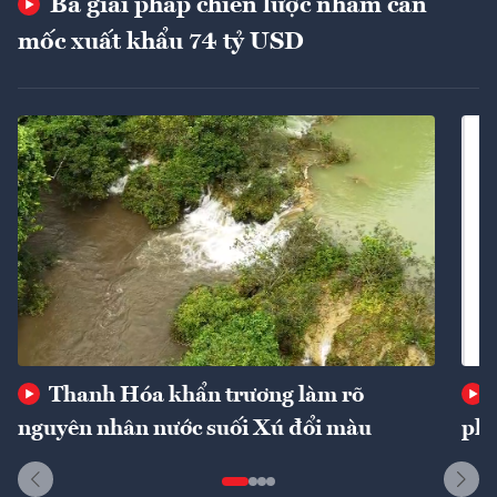
Ba giải pháp chiến lược nhằm cán
mốc xuất khẩu 74 tỷ USD
Thanh Hóa khẩn trương làm rõ
nguyên nhân nước suối Xú đổi màu
phí