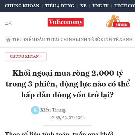
CHỨNG KHOÁN
TIÊU & DÙNG
XE
VNE TV
TECH CO
TIÊU ĐIỂM
ĐẦU TƯ
TÀI CHÍNH
KINH TẾ SỐ
KINH TẾ XANH
CHỨNG KHOÁN
Khối ngoại mua ròng 2.000 tỷ
trong 3 phiên, động lực nào có thể
hấp dẫn dòng vốn trở lại?
Kiều Trang
K
17:59, 22/07/2024
Theo số liệu tính toán, tuần qua khối