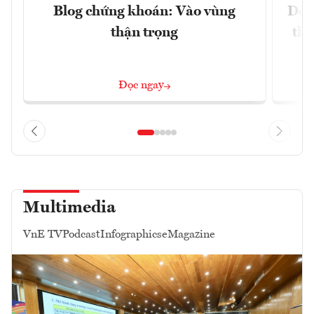
Blog chứng khoán: Vào vùng
Dòn
thận trọng
thị
Đọc ngay
Multimedia
VnE TV
Podcast
Infographics
eMagazine