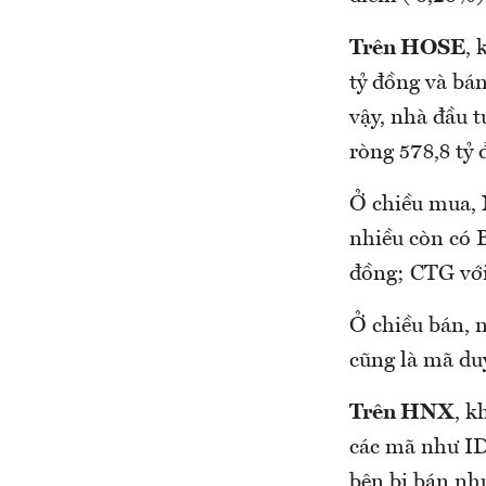
Trên HOSE
, 
tỷ đồng và bán
vậy, nhà đầu 
ròng 578,8 tỷ 
Ở chiều mua, 
nhiều còn có 
đồng; CTG với
Ở chiều bán, 
cũng là mã du
Trên HNX
, k
các mã như IDC
bên bị bán nh