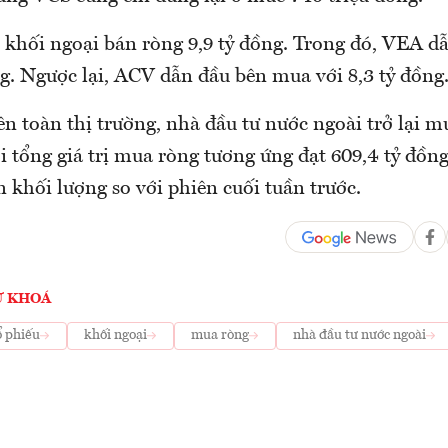
, khối ngoại bán ròng 9,9 tỷ đồng. Trong đó, VEA d
ng. Ngược lại, ACV dẫn đầu bên mua với 8,3 tỷ đồng
n toàn thị trường, nhà đầu tư nước ngoài trở lại m
ới tổng giá trị mua ròng tương ứng đạt 609,4 tỷ đồ
ẫn khối lượng so với phiên cuối tuần trước.
Ừ KHOÁ
ổ phiếu
khối ngoại
mua ròng
nhà đầu tư nước ngoài