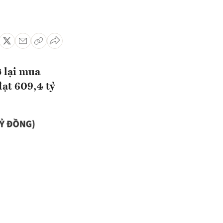
ở lại mua
đạt 609,4 tỷ