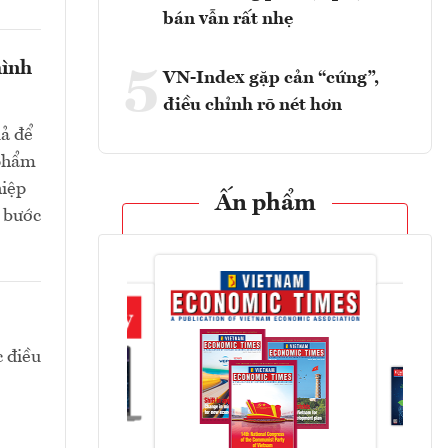
bán vẫn rất nhẹ
hình
5
VN-Index gặp cản “cứng”,
điều chỉnh rõ nét hơn
uả để
 phẩm
hiệp
Ấn phẩm
c bước
c điều