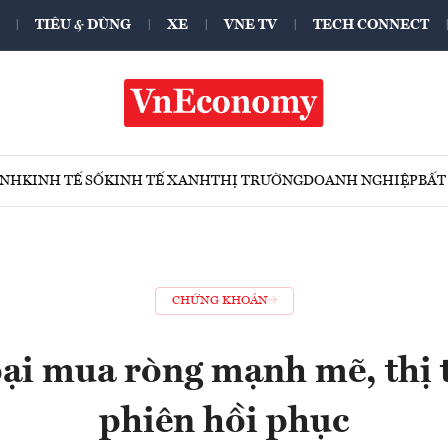
TIÊU & DÙNG
XE
VNE TV
TECH CONNECT
ÍNH
KINH TẾ SỐ
KINH TẾ XANH
THỊ TRƯỜNG
DOANH NGHIỆP
BẤT
CHỨNG KHOÁN
ại mua ròng mạnh mẽ, thị 
phiên hồi phục