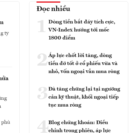
Đọc nhiều
1
Dòng tiền bắt đáy tích cực,
ểm
VN-Index hướng tới mốc
g ty
1800 điểm
2
Áp lực chốt lời tăng, dòng
tiền đỡ tốt ở cổ phiếu vừa và
nhỏ, vốn ngoại vẫn mua ròng
 nửa
3
Đà tăng chững lại tại ngưỡng
cản kỹ thuật, khối ngoại tiếp
ứng
tục mua ròng
m
4
n phù
Blog chứng khoán: Điều
chỉnh trong phiên, áp lực