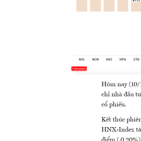
Hôm nay (10/1
chỉ nhà đầu t
cổ phiếu.
Kết thúc phiên
HNX-Index tăn
điểm ( 0,20%)