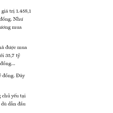
giá trị 1.458,1
ỷ đồng. Như
 đương mua
 mã được mua
i 35,7 tỷ
ỷ đồng…
ỷ đồng. Đây
 chủ yếu tại
, dù dẫn đầu