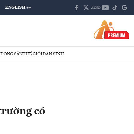
ENGLISH ++
 ĐỘNG SẢN
THẾ GIỚI
DÂN SINH
trường có