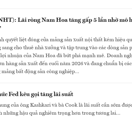
HT): Lãi ròng Nam Hoa tăng gấp 5 lần nhờ mô 
”
h quyết liệt đóng cửa mảng sản xuất nội thất kém hiệu q
 sang cho thuê nhà xưởng và tập trung vào các dòng sản
ao, lợi nhuận của Nam Hoa đã bứt phá mạnh mẽ. Doanh ng
ơn hàng sản xuất đến cuối năm 2026 và đang chuẩn bị cá
ng mảng bất động sản công nghiệp…
ức Fed kêu gọi tăng lãi suất
ng của ông Kashkari và bà Cook là lãi suất cần sớm đượ
h những hậu quả nghiêm trọng hơn trong tương lai...