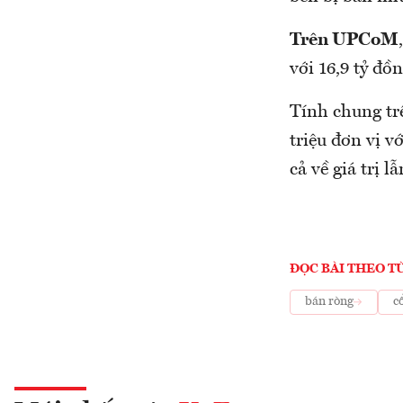
Trên UPCoM
với 16,9 tỷ đồ
Tính chung trê
triệu đơn vị v
cả về giá trị l
ĐỌC BÀI THEO T
bán ròng
c