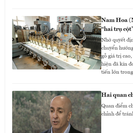
Nam Hoa (N
“hai trụ cột
Nhờ quyết địn
chuyển hướng
gỗ giá trị c
hiện đã kín đ
tiến lớn tro
Hai quan ch
Quan điểm chu
chỉnh để trán