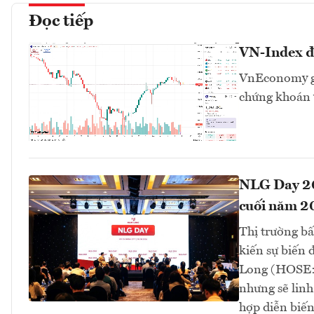
Đọc tiếp
VN-Index đa
VnEconomy giớ
chứng khoán v
NLG Day 202
cuối năm 2
Thị trường b
kiến sự biến
Long (HOSE: 
nhưng sẽ linh
hợp diễn biến 