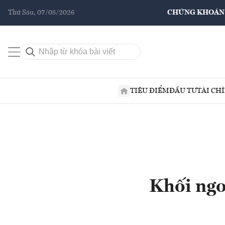
Thứ Sáu, 07/08/2026
CHỨNG KHOÁN
TIÊU ĐIỂM
ĐẦU TƯ
TÀI CH
Khối ngo