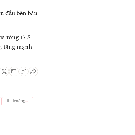
ẫn đầu bên bán
.
ua ròng 17,8
ng, tăng mạnh
thị trường