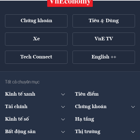
Chứng khoán
Tiêu & Dùng
Xe
VnE TV
Tech Connect
English ++
Tất cả chuyên mục
Kinh tế xanh
Tiêu điểm
Chuyển động xanh
Tài chính
Chứng khoán
Pháp lý
Ngân hàng
Doanh nghiệp niêm yết
Kinh tế số
Hạ tầng
Thương hiệu xanh
Thị trường vốn
Thị trường
Sản phẩm - Thị trường
Bất động sản
Thị trường
Diễn đàn
Thuế
Đầu tư
Tài sản số