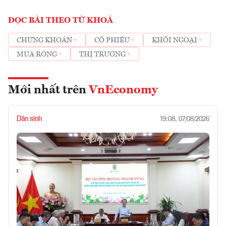
ĐỌC BÀI THEO TỪ KHOÁ
CHỨNG KHOÁN
CỔ PHIẾU
KHỐI NGOẠI
MUA RÒNG
THỊ TRƯỜNG
Mới nhất trên
VnEconomy
Dân sinh
19:08, 07/08/2026