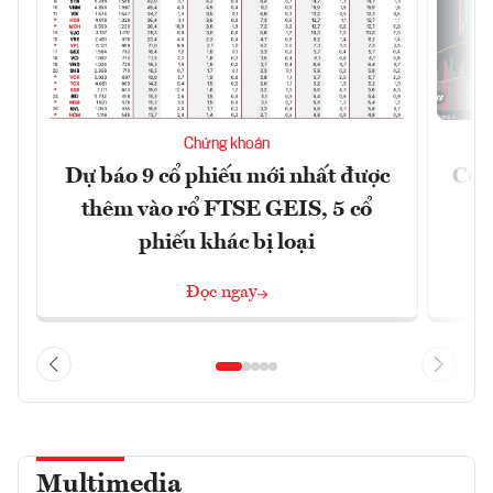
Chứng khoán
Dự báo 9 cổ phiếu mới nhất được
Có t
thêm vào rổ FTSE GEIS, 5 cổ
phiếu khác bị loại
Đọc ngay
Multimedia