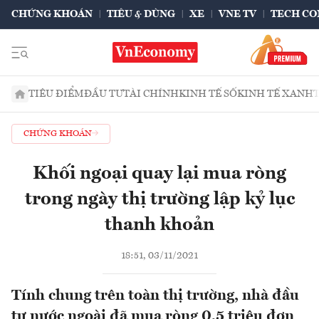
CHỨNG KHOÁN
TIÊU & DÙNG
XE
VNE TV
TECH CO
TIÊU ĐIỂM
ĐẦU TƯ
TÀI CHÍNH
KINH TẾ SỐ
KINH TẾ XANH
CHỨNG KHOÁN
Khối ngoại quay lại mua ròng
trong ngày thị trường lập kỷ lục
thanh khoản
18:51, 03/11/2021
Tính chung trên toàn thị trường, nhà đầu
tư nước ngoài đã mua ròng 0,5 triệu đơn