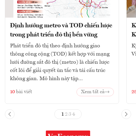
Định hướng metro và TOD chiến lược
K
trong phát triển đô thị bền vững
K
Phát triển đô thị theo định hướng giao
K
thông công cộng (TOD) kết hợp với mạng
V
lưới đường sắt đô thị (metro) là chiến lược
cốt lõi để giải quyết ùn tắc và tái cấu trúc
không gian. Mô hình này tập...
10
bài viết
Xem tất cả
2
1
2
3
4