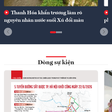
Thanh Hóa khẩn trương làm rõ
nguyên nhân nước suối Xú đổi màu
phí
Dòng sự kiện