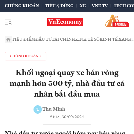
CHỨNG KHOÁN
TIÊU & DÙNG
XE
VNE TV
TECH CO
TIÊU ĐIỂM
ĐẦU TƯ
TÀI CHÍNH
KINH TẾ SỐ
KINH TẾ XANH
CHỨNG KHOÁN
Khối ngoại quay xe bán ròng
mạnh hơn 500 tỷ, nhà đầu tư cá
nhân bắt đầu mua
Thu Minh
T
21:15, 30/09/2024
Nhà đầu tư nước ngoài hôm nay bán ròng