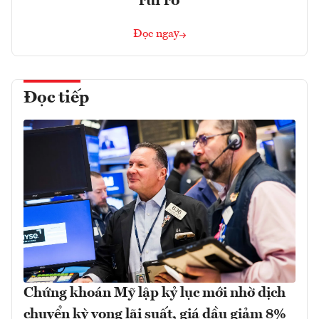
rủi ro
Đọc ngay
Đọc tiếp
Chứng khoán Mỹ lập kỷ lục mới nhờ dịch
chuyển kỳ vọng lãi suất, giá dầu giảm 8%