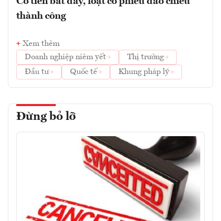
Có tiền bắt đáy, loạt cổ phiếu đảo chiều
thành công
Xem thêm
Doanh nghiệp niêm yết
Thị trường
Đầu tư
Quốc tế
Khung pháp lý
Đừng bỏ lỡ