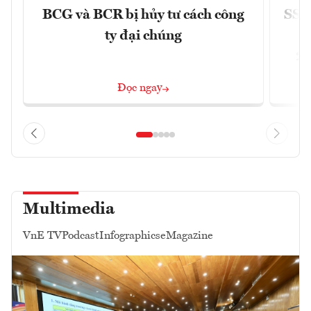
BCG và BCR bị hủy tư cách công
SSI 
ty đại chúng
2/
Đọc ngay
Multimedia
VnE TV
Podcast
Infographics
eMagazine