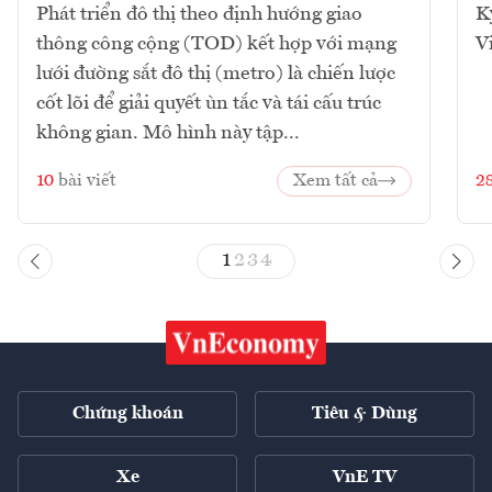
Phát triển đô thị theo định hướng giao
K
thông công cộng (TOD) kết hợp với mạng
V
lưới đường sắt đô thị (metro) là chiến lược
cốt lõi để giải quyết ùn tắc và tái cấu trúc
không gian. Mô hình này tập...
10
bài viết
Xem tất cả
2
1
2
3
4
Chứng khoán
Tiêu & Dùng
Xe
VnE TV