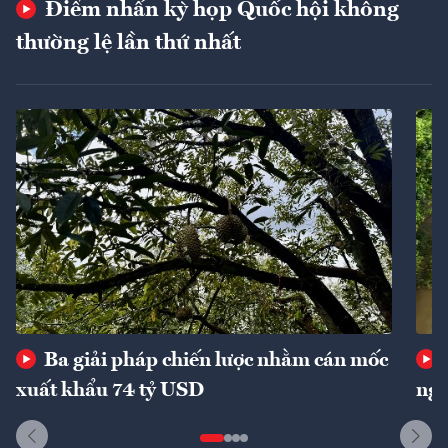
Điểm nhấn kỳ họp Quốc hội không
thường lệ lần thứ nhất
Ba giải pháp chiến lược nhằm cán mốc
xuất khẩu 74 tỷ USD
ngu