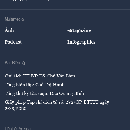
Doanh nhân
Tư vấn Tiêu & Dùng
Infographics
Hạ tầng
Sức khỏe
Khung pháp lý
Doanh nghiệp
Địa phương
Thị trường
Bảo hiểm
Multimedia
Sự kiện
Nhân lực
Ảnh
eMagazine
Đẹp +
An sinh
Podcast
Infographics
Giải trí
Y tế
Nhà
Ban Biên tập
Ẩm thực
Chủ tịch HĐBT: TS. Chử Văn Lâm
Tổng biên tập: Chử Thị Hạnh
Tổng thư ký tòa soạn: Đào Quang Bính
Giấy phép Tạp chí điện tử số: 272/GP-BTTTT ngày
26/6/2020
Liên hệ tòa soạn