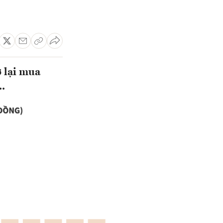
ở lại mua
..