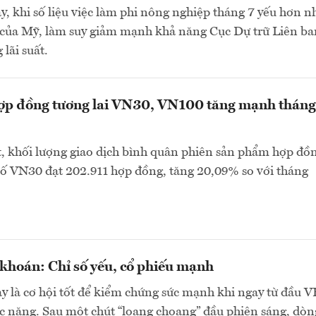
đây, khi số liệu việc làm phi nông nghiệp tháng 7 yếu hơn n
o của Mỹ, làm suy giảm mạnh khả năng Cục Dự trữ Liên b
lãi suất.
hợp đồng tương lai VN30, VN100 tăng mạnh tháng
, khối lượng giao dịch bình quân phiên sản phẩm hợp đồ
 số VN30 đạt 202.911 hợp đồng, tăng 20,09% so với tháng
khoán: Chỉ số yếu, cổ phiếu mạnh
y là cơ hội tốt để kiểm chứng sức mạnh khi ngay từ đầu 
c nặng. Sau một chút “loạng choạng” đầu phiên sáng, dòn