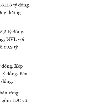
2.311,3 tỷ đồng.
ương đương
5,3 tỷ đồng.
ng; NVL với
i 39,2 tỷ
ỷ đồng. Xếp
1 tỷ đồng. Bên
 đồng.
 bán ròng
ều gồm IDC với