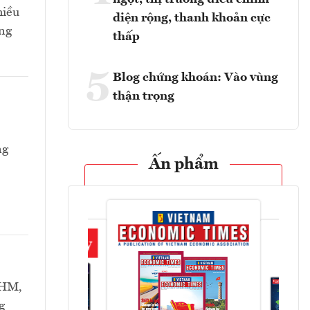
hiều
diện rộng, thanh khoản cực
ang
thấp
5
Blog chứng khoán: Vào vùng
thận trọng
ng
Ấn phẩm
VHM,
g