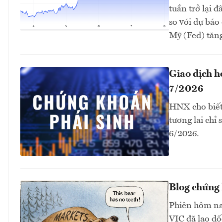
tuần trở lại 
so với dự bá
Mỹ (Fed) tăng 
Giao dịch 
7/2026
HNX cho biết
tương lai chỉ
6/2026.
Blog chứng 
Phiên hôm na
VIC đã lao dố