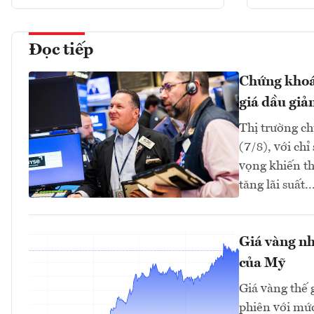
Đọc tiếp
Chứng khoán
giá dầu giả
Thị trường ch
(7/8), với ch
vọng khiến th
tăng lãi suất..
Giá vàng nh
của Mỹ
Giá vàng thế 
phiên với mứ