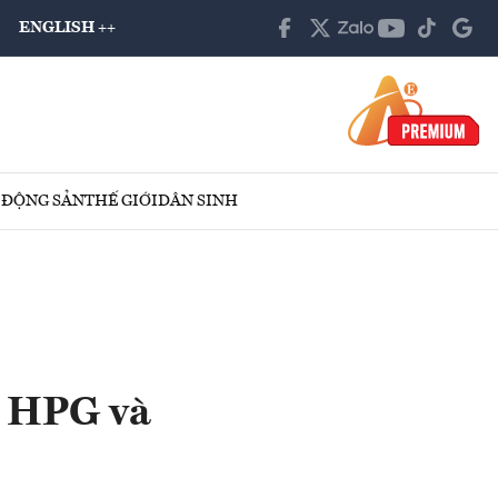
ENGLISH ++
 ĐỘNG SẢN
THẾ GIỚI
DÂN SINH
u HPG và