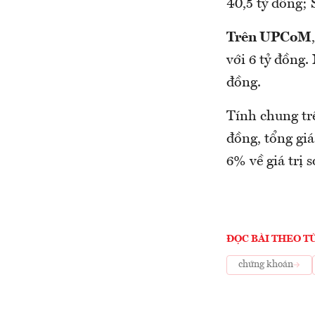
40,5 tỷ đồng; 
Trên UPCoM
với 6 tỷ đồng
đồng.
Tính chung trê
đồng, tổng giá
6% về giá trị 
ĐỌC BÀI THEO T
chứng khoán