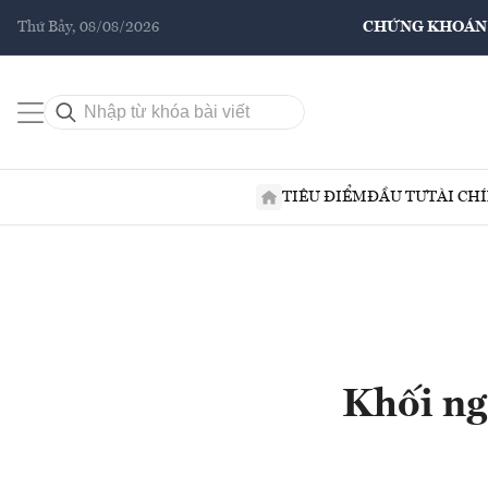
Thứ Bảy, 08/08/2026
CHỨNG KHOÁN
TIÊU ĐIỂM
ĐẦU TƯ
TÀI CH
Khối ng