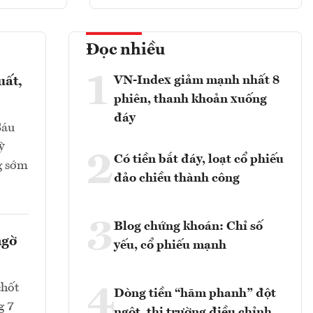
Đọc nhiều
1
VN-Index giảm mạnh nhất 8
uất,
phiên, thanh khoản xuống
đáy
Sáu
ỳ
2
Có tiền bắt đáy, loạt cổ phiếu
g sớm
đảo chiều thành công
3
Blog chứng khoán: Chỉ số
ngờ
yếu, cổ phiếu mạnh
chốt
4
Dòng tiền “hãm phanh” đột
g 7
ngột, thị trường điều chỉnh