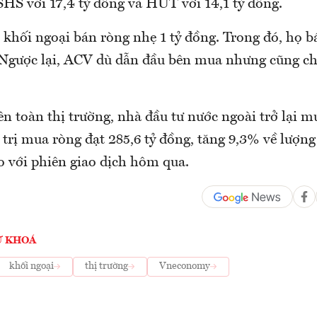
SHS với 17,4 tỷ đồng và HUT với 14,1 tỷ đồng.
, khối ngoại bán ròng nhẹ 1 tỷ đồng. Trong đó, họ 
. Ngược lại, ACV dù dẫn đầu bên mua nhưng cũng chỉ
n toàn thị trường, nhà đầu tư nước ngoài trở lại m
 trị mua ròng đạt 285,6 tỷ đồng, tăng 9,3% về lượ
so với phiên giao dịch hôm qua.
Ừ KHOÁ
khối ngoại
thị trường
Vneconomy