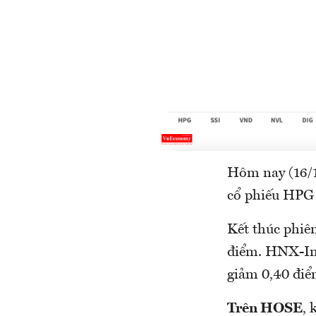
Hôm nay (16/1
cổ phiếu HPG 
Kết thúc phiê
điểm. HNX-Ind
giảm 0,40 điể
Trên HOSE
, 