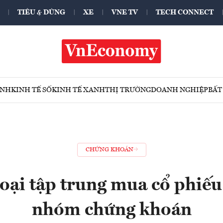
TIÊU & DÙNG
XE
VNE TV
TECH CONNECT
ÍNH
KINH TẾ SỐ
KINH TẾ XANH
THỊ TRƯỜNG
DOANH NGHIỆP
BẤT
CHỨNG KHOÁN
oại tập trung mua cổ phiế
nhóm chứng khoán