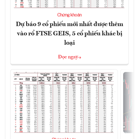
Chứng khoán
Dự báo 9 cổ phiếu mới nhất được thêm
vào rổ FTSE GEIS, 5 cổ phiếu khác bị
loại
Đọc ngay