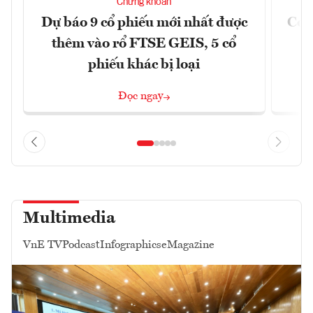
Chứng khoán
Dự báo 9 cổ phiếu mới nhất được
Có t
thêm vào rổ FTSE GEIS, 5 cổ
phiếu khác bị loại
Đọc ngay
Multimedia
VnE TV
Podcast
Infographics
eMagazine