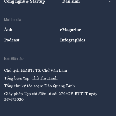
Công nghệ & Startup
Dân sinh
Tư vấn
Nông sản
Doanh nhân
Tư vấn Tiêu & Dùng
Infographics
Hạ tầng
Sức khỏe
Khung pháp lý
Doanh nghiệp
Địa phương
Thị trường
Bảo hiểm
Multimedia
Sự kiện
Nhân lực
Ảnh
eMagazine
Đẹp +
An sinh
Podcast
Infographics
Giải trí
Y tế
Nhà
Ban Biên tập
Ẩm thực
Chủ tịch HĐBT: TS. Chử Văn Lâm
Tổng biên tập: Chử Thị Hạnh
Tổng thư ký tòa soạn: Đào Quang Bính
Giấy phép Tạp chí điện tử số: 272/GP-BTTTT ngày
26/6/2020