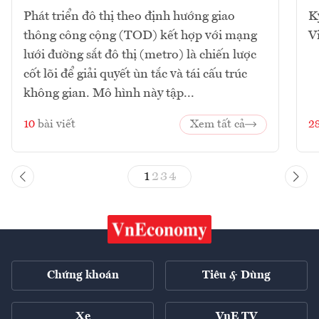
Phát triển đô thị theo định hướng giao
K
thông công cộng (TOD) kết hợp với mạng
V
lưới đường sắt đô thị (metro) là chiến lược
cốt lõi để giải quyết ùn tắc và tái cấu trúc
không gian. Mô hình này tập...
10
bài viết
Xem tất cả
2
1
2
3
4
Chứng khoán
Tiêu & Dùng
Xe
VnE TV