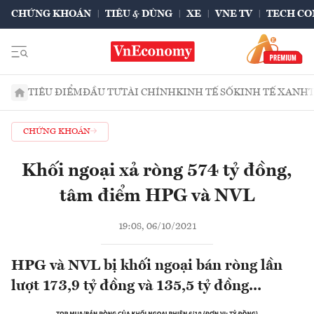
CHỨNG KHOÁN
TIÊU & DÙNG
XE
VNE TV
TECH CO
TIÊU ĐIỂM
ĐẦU TƯ
TÀI CHÍNH
KINH TẾ SỐ
KINH TẾ XANH
CHỨNG KHOÁN
Khối ngoại xả ròng 574 tỷ đồng,
tâm điểm HPG và NVL
19:08, 06/10/2021
HPG và NVL bị khối ngoại bán ròng lần
lượt 173,9 tỷ đồng và 135,5 tỷ đồng...