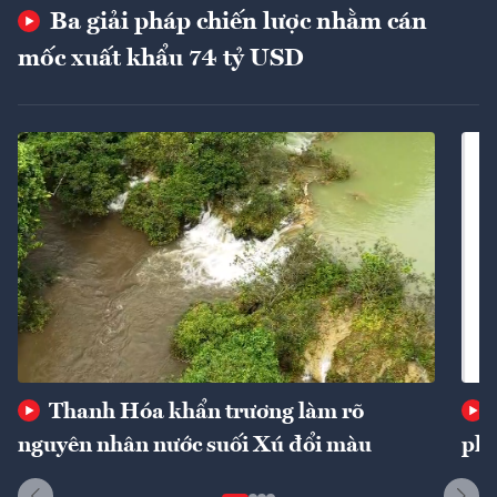
Ba giải pháp chiến lược nhằm cán
mốc xuất khẩu 74 tỷ USD
Thanh Hóa khẩn trương làm rõ
nguyên nhân nước suối Xú đổi màu
phí