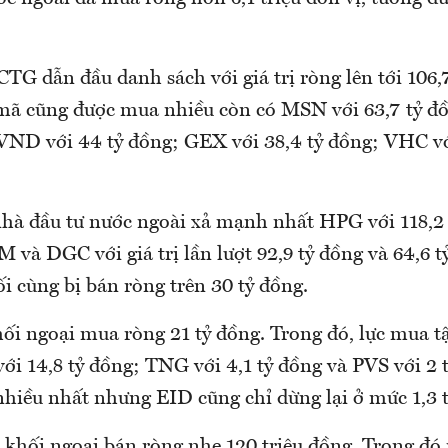
TG dẫn đầu danh sách với giá trị ròng lên tới 106,
 mã cũng được mua nhiều còn có MSN với 63,7 tỷ 
 VND với 44 tỷ đồng; GEX với 38,4 tỷ đồng; VHC vớ
nhà đầu tư nước ngoài xả mạnh nhất HPG với 118,2 
M và DGC với giá trị lần lượt 92,9 tỷ đồng và 64,6 
i cùng bị bán ròng trên 30 tỷ đồng.
hối ngoại mua ròng 21 tỷ đồng. Trong đó, lực mua tậ
i 14,8 tỷ đồng; TNG với 4,1 tỷ đồng và PVS với 2 
 nhiều nhất nhưng EID cũng chỉ dừng lại ở mức 1,3 
, khối ngoại bán ròng nhẹ 120 triệu đồng. Trong 