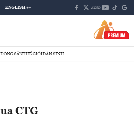
ENGLISH ++
 ĐỘNG SẢN
THẾ GIỚI
DÂN SINH
mua CTG