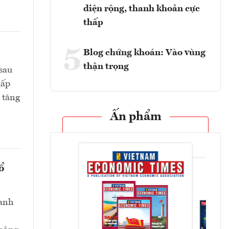
diện rộng, thanh khoản cực
thấp
5
Blog chứng khoán: Vào vùng
thận trọng
sau
hấp
 tăng
Ấn phẩm
ổ
danh