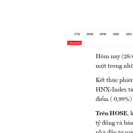
Hôm nay (28/6)
một trong nhữn
Kết thúc phiên
HNX-Index tăn
điểm ( 0,99%) 
Trên HOSE
, 
tỷ đồng và bán
nhà đầu tư nư