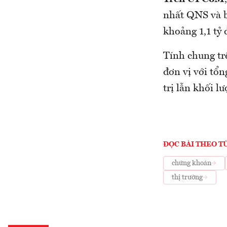
nhất QNS và b
khoảng 1,1 tỷ 
Tính chung trê
đơn vị với tổn
trị lẫn khối l
ĐỌC BÀI THEO T
chứng khoán
thị trường