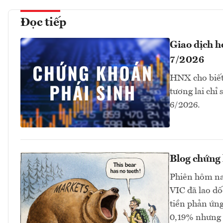
Đọc tiếp
Giao dịch 
7/2026
HNX cho biết
tương lai chỉ
6/2026.
Blog chứng 
Phiên hôm na
VIC đã lao dố
tiền phản ứng
0,19% nhưng 