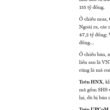
155 tỷ đồng.
Ở chiều mua, C
Ngoài ra, các
47,2 tỷ đồng;
đồng…
Ở chiều bán, 
liền sau là VN
cũng là mã cuố
Trên HNX
, k
mã gồm SHS vớ
lại, dù bị bán
Trên UPCoM