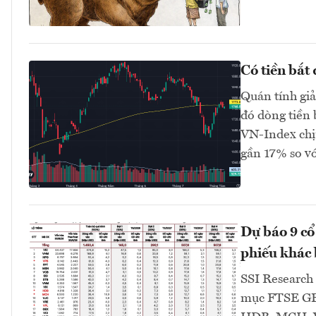
Có tiền bắt
Quán tính gi
đó dòng tiền 
VN-Index chị
gần 17% so v
Dự báo 9 cổ
phiếu khác b
SSI Research 
mục FTSE GEI