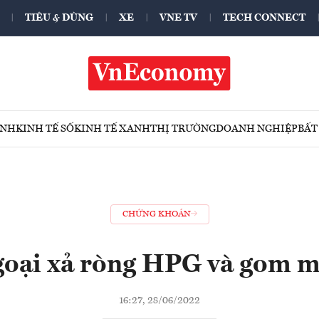
TIÊU & DÙNG
XE
VNE TV
TECH CONNECT
ÍNH
KINH TẾ SỐ
KINH TẾ XANH
THỊ TRƯỜNG
DOANH NGHIỆP
BẤT
CHỨNG KHOÁN
goại xả ròng HPG và gom 
16:27, 28/06/2022