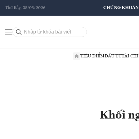
Thứ Bảy, 08/08/2026
CHỨNG KHOÁN
TIÊU ĐIỂM
ĐẦU TƯ
TÀI CH
Khối n