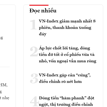
Đọc nhiều
1
VN-Index giảm mạnh nhất 8
phiên, thanh khoản xuống
đáy
ng
2
Áp lực chốt lời tăng, dòng
tiền đỡ tốt ở cổ phiếu vừa và
nhỏ, vốn ngoại vẫn mua ròng
3
VN-Index gặp cản “cứng”,
điều chỉnh rõ nét hơn
VHM,
g
4
t nhẹ
Dòng tiền “hãm phanh” đột
ngột, thị trường điều chỉnh