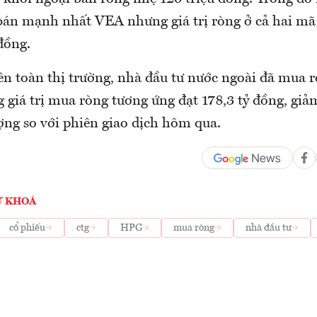
án mạnh nhất VEA nhưng giá trị ròng ở cả hai mã 
đồng.
n toàn thị trường, nhà đầu tư nước ngoài đã mua rò
g giá trị mua ròng tương ứng đạt 178,3 tỷ đồng, giả
ượng so với phiên giao dịch hôm qua.
Ừ KHOÁ
cổ phiếu
ctg
HPG
mua ròng
nhà đầu tư