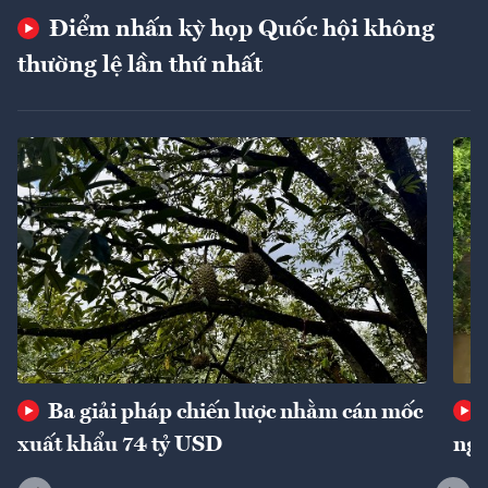
Điểm nhấn kỳ họp Quốc hội không
thường lệ lần thứ nhất
Ba giải pháp chiến lược nhằm cán mốc
xuất khẩu 74 tỷ USD
ngu