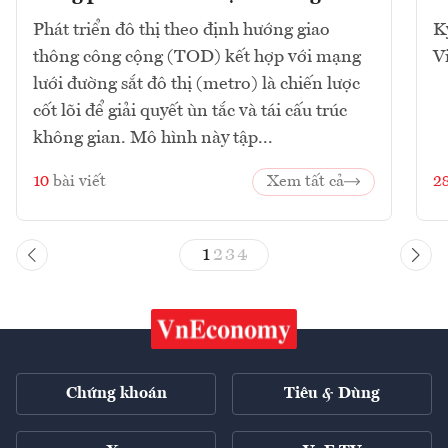
Phát triển đô thị theo định hướng giao
K
thông công cộng (TOD) kết hợp với mạng
V
lưới đường sắt đô thị (metro) là chiến lược
cốt lõi để giải quyết ùn tắc và tái cấu trúc
không gian. Mô hình này tập...
10
bài viết
Xem tất cả
2
1
2
3
4
Chứng khoán
Tiêu & Dùng