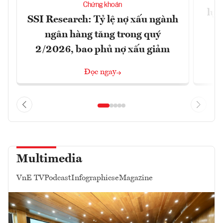
Chứng khoán
lực
SSI Research: Tỷ lệ nợ xấu ngành
ngân hàng tăng trong quý
2/2026, bao phủ nợ xấu giảm
Đọc ngay
Multimedia
VnE TV
Podcast
Infographics
eMagazine