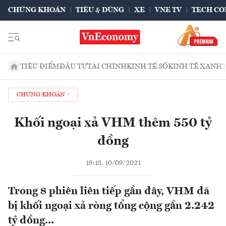
CHỨNG KHOÁN
TIÊU & DÙNG
XE
VNE TV
TECH CO
TIÊU ĐIỂM
ĐẦU TƯ
TÀI CHÍNH
KINH TẾ SỐ
KINH TẾ XANH
CHỨNG KHOÁN
Khối ngoại xả VHM thêm 550 tỷ
đồng
19:18, 10/09/2021
Trong 8 phiên liên tiếp gần đây, VHM đã
bị khối ngoại xả ròng tổng cộng gần 2.242
tỷ đồng...