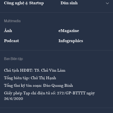
Nhà đầu tư
Du lịch
Công nghệ & Startup
Dân sinh
Tư vấn
Nông sản
Doanh nhân
Tư vấn Tiêu & Dùng
Infographics
Hạ tầng
Sức khỏe
Khung pháp lý
Doanh nghiệp
Địa phương
Thị trường
Bảo hiểm
Multimedia
Sự kiện
Nhân lực
Ảnh
eMagazine
Đẹp +
An sinh
Podcast
Infographics
Giải trí
Y tế
Nhà
Ban Biên tập
Ẩm thực
Chủ tịch HĐBT: TS. Chử Văn Lâm
Tổng biên tập: Chử Thị Hạnh
Tổng thư ký tòa soạn: Đào Quang Bính
Giấy phép Tạp chí điện tử số: 272/GP-BTTTT ngày
26/6/2020