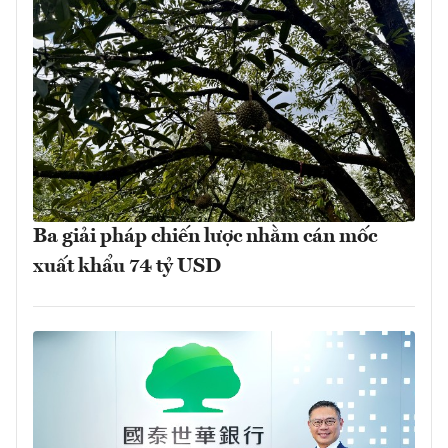
Ba giải pháp chiến lược nhằm cán mốc
xuất khẩu 74 tỷ USD