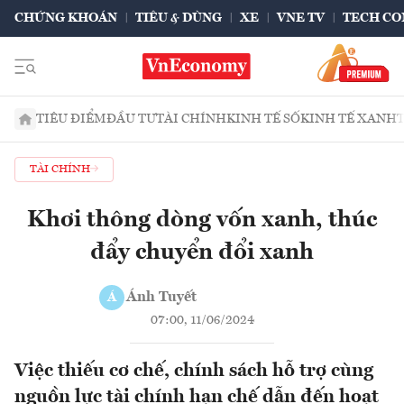
CHỨNG KHOÁN
TIÊU & DÙNG
XE
VNE TV
TECH CO
TIÊU ĐIỂM
ĐẦU TƯ
TÀI CHÍNH
KINH TẾ SỐ
KINH TẾ XANH
TÀI CHÍNH
Khơi thông dòng vốn xanh, thúc
đẩy chuyển đổi xanh
Ánh Tuyết
Á
07:00, 11/06/2024
Việc thiếu cơ chế, chính sách hỗ trợ cùng
nguồn lực tài chính hạn chế dẫn đến hoạt