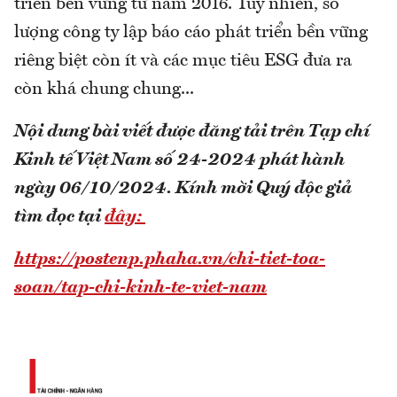
triển bền vững từ năm 2016. Tuy nhiên, số
lượng công ty lập báo cáo phát triển bền vững
riêng biệt còn ít và các mục tiêu ESG đưa ra
còn khá chung chung...
Nội dung bài viết được đăng tải trên Tạp chí
Kinh tế Việt Nam số 24-2024 phát hành
ngày 06/10/2024.
Kính mời Quý độc giả
tìm đọc tại
đây:
https://postenp.phaha.vn/chi-tiet-toa-
soan/tap-chi-kinh-te-viet-nam