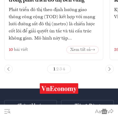
trong phát triển đô thị bền vững
K
Phát triển đô thị theo định hướng giao
K
thông công cộng (TOD) kết hợp với mạng
V
lưới đường sắt đô thị (metro) là chiến lược
cốt lõi để giải quyết ùn tắc và tái cấu trúc
không gian. Mô hình này tập...
10
bài viết
Xem tất cả
2
1
2
3
4
Chứng khoán
Tiêu & Dùng