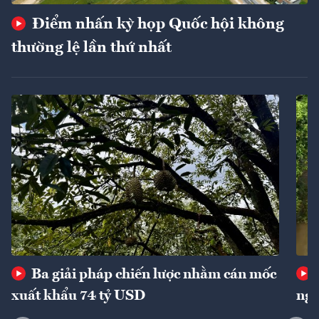
Điểm nhấn kỳ họp Quốc hội không
thường lệ lần thứ nhất
Ba giải pháp chiến lược nhằm cán mốc
xuất khẩu 74 tỷ USD
ngu