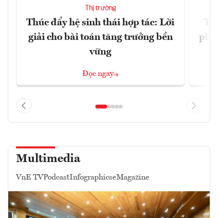
Thị trường
Thúc đẩy hệ sinh thái hợp tác: Lời
TP.
giải cho bài toán tăng trưởng bền
phẩ
vững
Đọc ngay
Multimedia
VnE TV
Podcast
Infographics
eMagazine