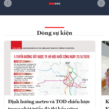
Dòng sự kiện
Định hướng metro và TOD chiến lược
K