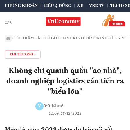
CHỨNG KHOÁN
TIÊU & DÙNG
XE
VNE TV
TECH CO
TIÊU ĐIỂM
ĐẦU TƯ
TÀI CHÍNH
KINH TẾ SỐ
KINH TẾ XANH
THỊ TRƯỜNG
Không chỉ quanh quẩn "ao nhà",
doanh nghiệp logistics cần tiến ra
"biển lớn"
Vũ Khuê
V
12:09, 17/12/2022
Mặc dù năm 2023 được dự báo với rất