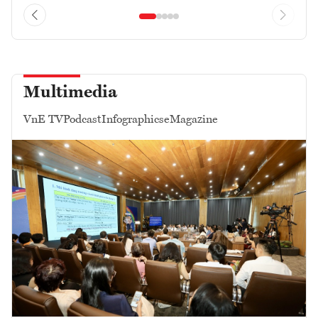
Multimedia
VnE TV
Podcast
Infographics
eMagazine