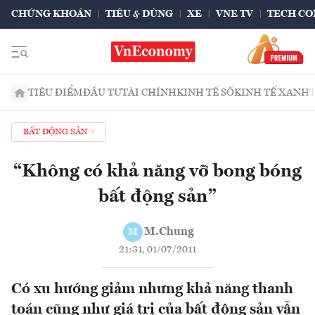
CHỨNG KHOÁN
TIÊU & DÙNG
XE
VNE TV
TECH CO
TIÊU ĐIỂM
ĐẦU TƯ
TÀI CHÍNH
KINH TẾ SỐ
KINH TẾ XANH
BẤT ĐỘNG SẢN
“Không có khả năng vỡ bong bóng
bất động sản”
M.Chung
M
21:31, 01/07/2011
Có xu hướng giảm nhưng khả năng thanh
toán cũng như giá trị của bất động sản vẫn