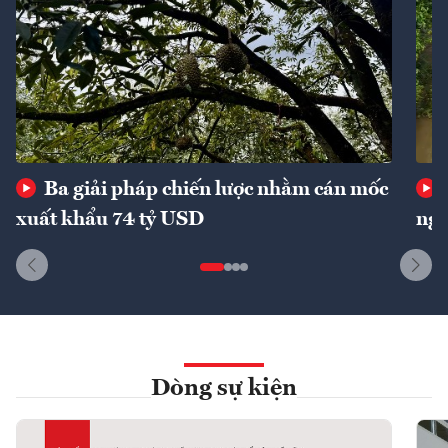
Ba giải pháp chiến lược nhằm cán mốc
xuất khẩu 74 tỷ USD
ngu
Dòng sự kiện