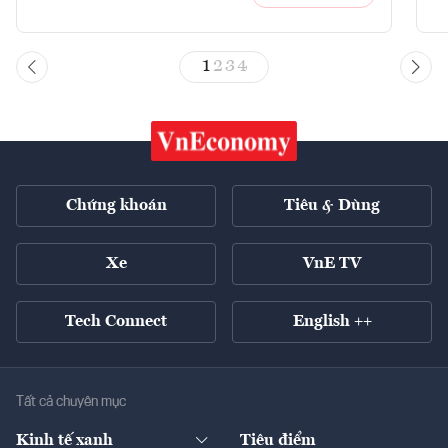
1
2
3
4
Chứng khoán
Tiêu & Dùng
Xe
VnE TV
Tech Connect
English ++
Tất cả chuyên mục
Kinh tế xanh
Tiêu điểm