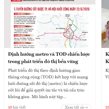
Định hướng metro và TOD chiến lược
K
trong phát triển đô thị bền vững
K
Phát triển đô thị theo định hướng giao
K
thông công cộng (TOD) kết hợp với mạng
V
lưới đường sắt đô thị (metro) là chiến lược
cốt lõi để giải quyết ùn tắc và tái cấu trúc
không gian. Mô hình này tập...
10
bài viết
Xem tất cả
2