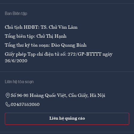
Nhà
Ban Biên tập
Ẩm thực
Chủ tịch HĐBT: TS. Chử Văn Lâm
Tổng biên tập: Chử Thị Hạnh
Tổng thư ký tòa soạn: Đào Quang Bính
Giấy phép Tạp chí điện tử số: 272/GP-BTTTT ngày
26/6/2020
Liên hệ tòa soạn
Số 96-98 Hoàng Quốc Việt, Cầu Giấy, Hà Nội
02437552050
Liên hệ quảng cáo