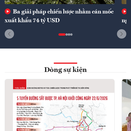
Ba giải pháp chiến lược nhằm cán mốc
xuất khẩu 74 tỷ USD
ngu
Dòng sự kiện