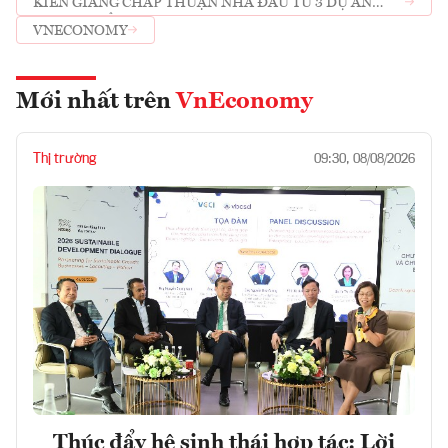
KIÊN GIANG CHẤP THUẬN NHÀ ĐẦU TƯ 3 DỰ ÁN
TRỌNG ĐIỂM PHỤC VỤ APEC
VNECONOMY
Mới nhất trên
VnEconomy
Thị trường
09:30, 08/08/2026
Thúc đẩy hệ sinh thái hợp tác: Lời