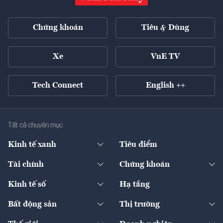
Chứng khoán
Tiêu & Dùng
Xe
VnE TV
Tech Connect
English ++
Tất cả chuyên mục
Kinh tế xanh
Tiêu điểm
Chuyển động xanh
Tài chính
Chứng khoán
Pháp lý
Ngân hàng
Doanh nghiệp niêm yết
Kinh tế số
Hạ tầng
Thương hiệu xanh
Thị trường vốn
Thị trường
Sản phẩm - Thị trường
Bất động sản
Thị trường
Diễn đàn
Thuế
Đầu tư
Tài sản số
Chính sách
Xuất nhập khẩu