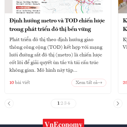
Định hướng metro và TOD chiến lược
K
trong phát triển đô thị bền vững
K
Phát triển đô thị theo định hướng giao
K
thông công cộng (TOD) kết hợp với mạng
V
lưới đường sắt đô thị (metro) là chiến lược
cốt lõi để giải quyết ùn tắc và tái cấu trúc
không gian. Mô hình này tập...
10
bài viết
Xem tất cả
2
1
2
3
4