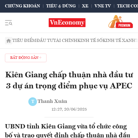
CHỨNG KHOÁN
TIÊU & DÙNG
XE
VNE TV
TECH CO
TIÊU ĐIỂM
ĐẦU TƯ
TÀI CHÍNH
KINH TẾ SỐ
KINH TẾ XANH
BẤT ĐỘNG SẢN
Kiên Giang chấp thuận nhà đầu tư
3 dự án trọng điểm phục vụ APEC
Thanh Xuân
T
12:27, 20/06/2025
UBND tỉnh Kiên Giang vừa tổ chức công
bố và trao quyết định chấp thuận nhà đầu