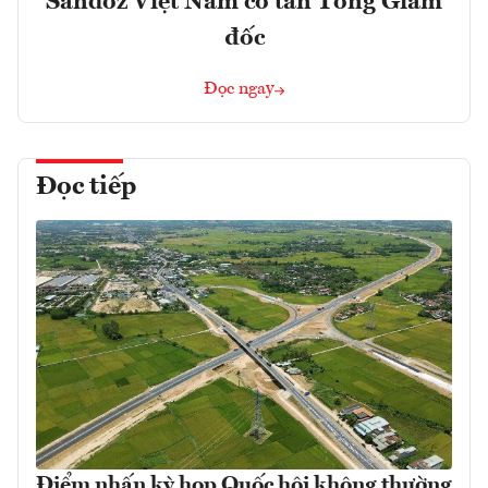
Sandoz Việt Nam có tân Tổng Giám
đốc
Đọc ngay
Đọc tiếp
Điểm nhấn kỳ họp Quốc hội không thường