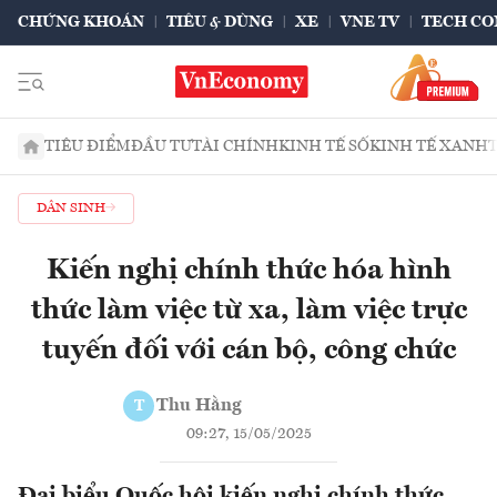
CHỨNG KHOÁN
TIÊU & DÙNG
XE
VNE TV
TECH CO
TIÊU ĐIỂM
ĐẦU TƯ
TÀI CHÍNH
KINH TẾ SỐ
KINH TẾ XANH
DÂN SINH
Kiến nghị chính thức hóa hình
thức làm việc từ xa, làm việc trực
tuyến đối với cán bộ, công chức
Thu Hằng
T
09:27, 15/05/2025
Đại biểu Quốc hội kiến nghị chính thức