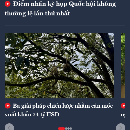
Điểm nhấn kỳ họp Quốc hội không
thường lệ lần thứ nhất
Ba giải pháp chiến lược nhằm cán mốc
xuất khẩu 74 tỷ USD
ngu