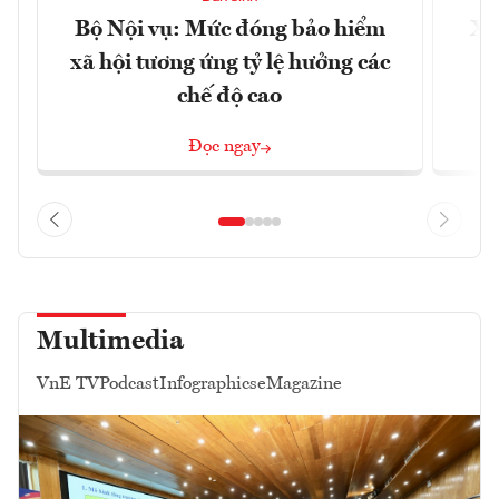
Bộ Nội vụ: Mức đóng bảo hiểm
Xâ
xã hội tương ứng tỷ lệ hưởng các
p
chế độ cao
Đọc ngay
Multimedia
VnE TV
Podcast
Infographics
eMagazine