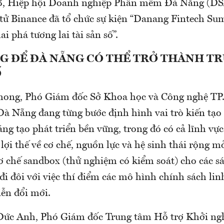
5, Hiệp hội Doanh nghiệp Phần mềm Đà Nẵng (DSA
n tử Binance đã tổ chức sự kiện “Danang Fintech Su
ai phá tương lai tài sản số”.
G ĐỂ ĐÀ NẴNG CÓ THỂ TRỞ THÀNH T
Ố
hong, Phó Giám đốc Sở Khoa học và Công nghệ TP
Đà Nẵng đang từng bước định hình vai trò kiến tạo 
áng tạo phát triển bền vững, trong đó có cả lĩnh vự
i lợi thế về cơ chế, nguồn lực và hệ sinh thái rộng 
cơ chế sandbox (thử nghiệm có kiểm soát) cho các s
đi đôi với việc thí điểm các mô hình chính sách lin
iễn đổi mới.
Đức Anh, Phó Giám đốc Trung tâm Hỗ trợ Khởi ng