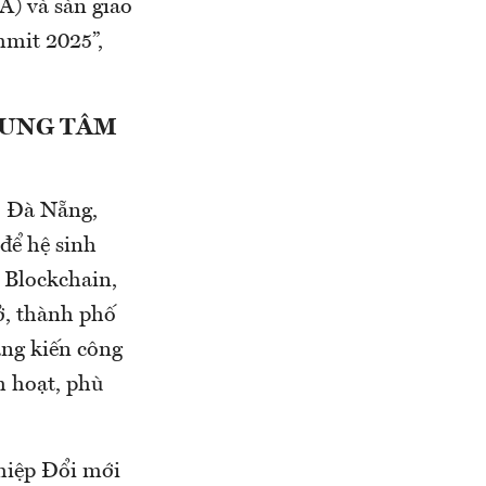
) và sàn giao
mmit 2025”,
RUNG TÂM
. Đà Nẵng,
để hệ sinh
c Blockchain,
mở, thành phố
áng kiến công
h hoạt, phù
hiệp Đổi mới