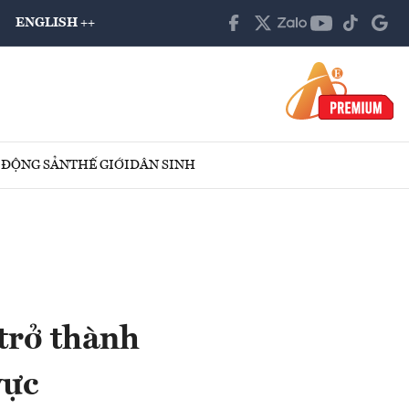
ENGLISH ++
 ĐỘNG SẢN
THẾ GIỚI
DÂN SINH
trở thành
vực