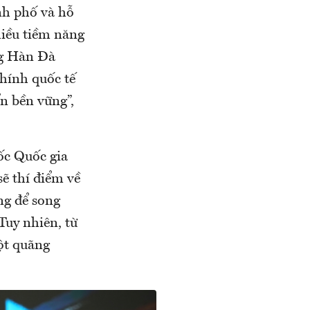
ành phố và hỗ
hiều tiềm năng
ng Hàn Đà
hính quốc tế
n bền vững”,
ốc Quốc gia
ẽ thí điểm về
ng để song
Tuy nhiên, từ
ột quãng