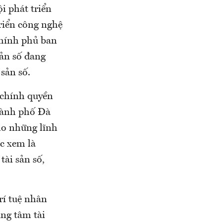
i phát triển
triển công nghệ
Chính phủ ban
sản số đang
 sản số.
 chính quyền
thành phố Đà
ho những lĩnh
ợc xem là
tài sản số,
í tuệ nhân
ng tâm tài