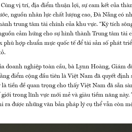
 Cùng vị trí, địa điểm thuận lợi, sự cam kết của th
ước, nguồn nhân lực chất lượng cao, Đà Nẵng có n
thành trung tâm tài chính của khu vực. “Kỳ tích sô
nguồn cảm hứng cho sự hình thành Trung tâm tài c
 phù hợp chuẩn mực quốc tế để tài sản số phát triể
tỏ.
ủa doanh nghiệp toàn cầu, bà Lynn Hoàng, Giám đ
ằng điểm cộng đầu tiên là Việt Nam đã quyết định s
y là tiền đề quan trọng cho thấy Việt Nam đã sẵn sà
giới trong lĩnh vực mới mẻ và giàu tiềm năng này. 
hi ra được những văn bản pháp lý cụ thể vẫn còn m