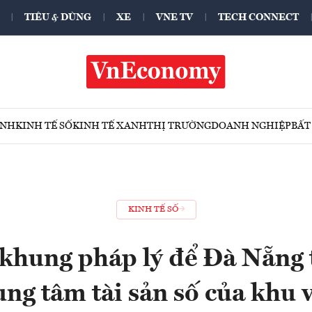
TIÊU & DÙNG
XE
VNE TV
TECH CONNECT
ÍNH
KINH TẾ SỐ
KINH TẾ XANH
THỊ TRƯỜNG
DOANH NGHIỆP
BẤT
KINH TẾ SỐ
 khung pháp lý để Đà Nẵng 
ung tâm tài sản số của khu 