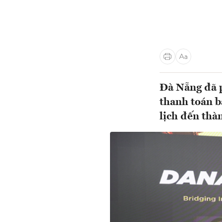
Đà Nẵng đã p
thanh toán b
lịch đến thà