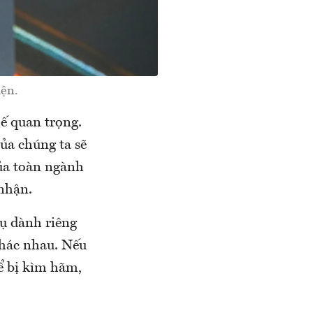
iện.
hế quan trọng.
ủa chúng ta sẽ
của toàn ngành
nhận.
ụ dành riêng
khác nhau. Nếu
ể bị kìm hãm,