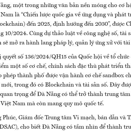
ẵng, một trong những văn bản nền móng cho cơ hộ
t Nam là “Chiến lược quốc gia về ứng dụng và phát 
lockchain) đến 2025, định hướng đến 2030”, được 
 10/2024. Cùng dự thảo luật về công nghệ số, tài 
 sẽ mở ra hành lang pháp lý, quản lý ứng xử với tài
ị quyết số 136/2024/QH15 của Quốc hội về tổ chức
điểm một số cơ chế, chính sách đặc thù phát triển 
 phép thành phố được vận hành cơ chế sandbox c
mới, trong đó có Blockchain và tài sản số. Đây đư
quan trọng để Đà Nẵng có thể trở thành trung tâm 
 Việt Nam mà còn mang quy mô quốc tế.
Phúc, Giám đốc Trung tâm Vi mạch, bán dẫn và Tr
DSAC), cho biết Đà Nẵng có tầm nhìn để thành tru