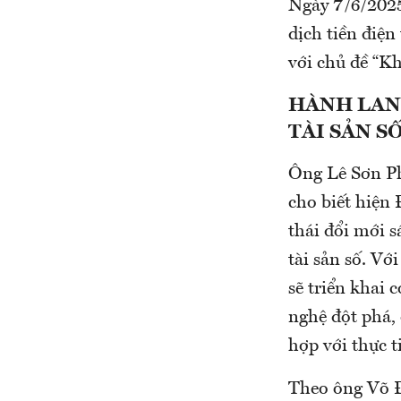
Ngày 7/6/202
dịch tiền điệ
với chủ đề “Kh
HÀNH LAN
TÀI SẢN S
Ông Lê Sơn P
cho biết hiện 
thái đổi mới s
tài sản số. Vớ
sẽ triển khai 
nghệ đột phá, 
hợp với thực t
Theo ông Võ 