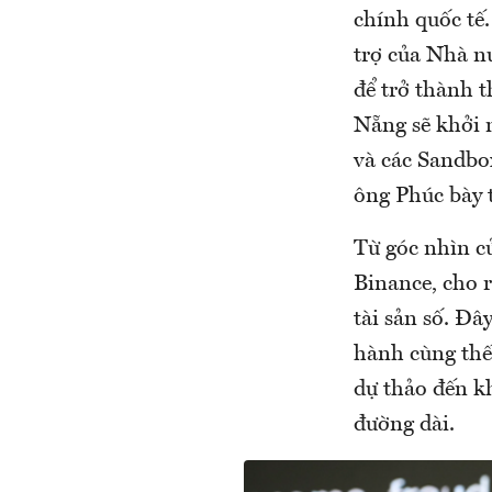
chính quốc tế.
trợ của Nhà n
để trở thành 
Nẵng sẽ khởi 
và các Sandbox
ông Phúc bày 
Từ góc nhìn c
Binance, cho r
tài sản số. Đâ
hành cùng thế 
dự thảo đến k
đường dài.