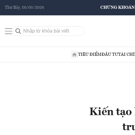
Thứ Bảy, 08/08/2026
CHỨNG KHOÁN
TIÊU ĐIỂM
ĐẦU TƯ
TÀI CH
Kiến tạo
tr