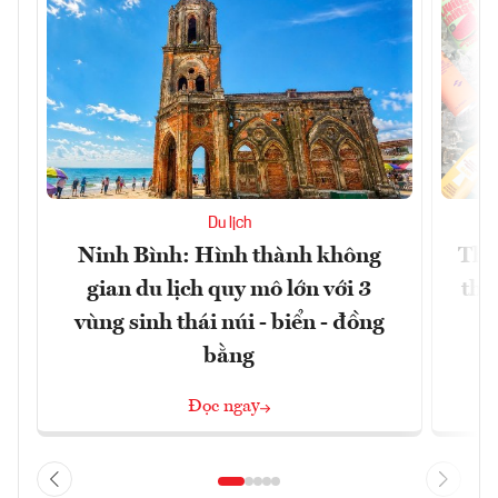
Du lịch
Ninh Bình: Hình thành không
Thế
gian du lịch quy mô lớn với 3
thự
vùng sinh thái núi - biển - đồng
bằng
Đọc ngay