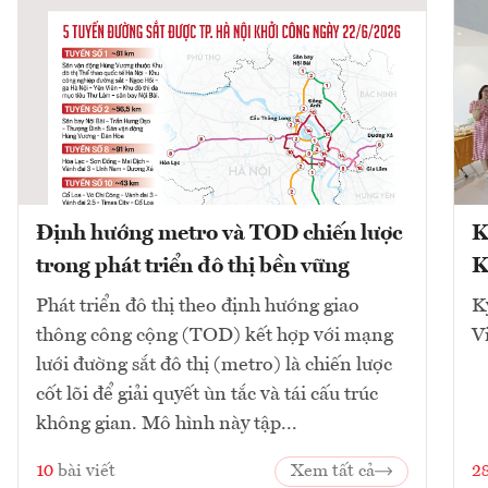
Định hướng metro và TOD chiến lược
K
trong phát triển đô thị bền vững
K
Phát triển đô thị theo định hướng giao
K
thông công cộng (TOD) kết hợp với mạng
V
lưới đường sắt đô thị (metro) là chiến lược
cốt lõi để giải quyết ùn tắc và tái cấu trúc
không gian. Mô hình này tập...
10
bài viết
Xem tất cả
2