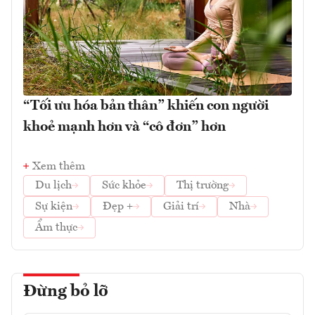
“Tối ưu hóa bản thân” khiến con người
khoẻ mạnh hơn và “cô đơn” hơn
Xem thêm
Du lịch
Sức khỏe
Thị trường
Sự kiện
Đẹp +
Giải trí
Nhà
Ẩm thực
Đừng bỏ lỡ