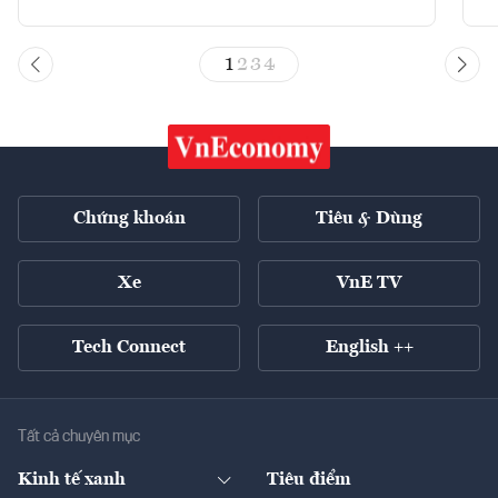
1
2
3
4
Chứng khoán
Tiêu & Dùng
Xe
VnE TV
Tech Connect
English ++
Tất cả chuyên mục
Kinh tế xanh
Tiêu điểm