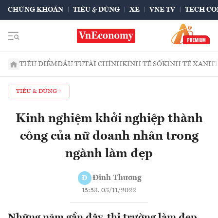
CHỨNG KHOÁN
TIÊU & DÙNG
XE
VNE TV
TECH CO
TIÊU ĐIỂM
ĐẦU TƯ
TÀI CHÍNH
KINH TẾ SỐ
KINH TẾ XANH
TIÊU & DÙNG
Kinh nghiệm khởi nghiệp thành
công của nữ doanh nhân trong
ngành làm đẹp
Đinh Thương
Đ
15:53, 03/11/2022
Những năm gần đây, thị trường làm đẹp