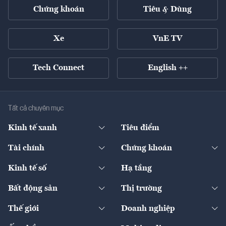
Chứng khoán
Tiêu & Dùng
Xe
VnE TV
Tech Connect
English ++
Tất cả chuyên mục
Kinh tế xanh
Tiêu điểm
Chuyển động xanh
Tài chính
Chứng khoán
Pháp lý
Ngân hàng
Doanh nghiệp niêm yết
Kinh tế số
Hạ tầng
Thương hiệu xanh
Thị trường vốn
Thị trường
Sản phẩm - Thị trường
Bất động sản
Thị trường
Diễn đàn
Thuế
Đầu tư
Tài sản số
Chính sách
Xuất nhập khẩu
Thế giới
Doanh nghiệp
Bảo hiểm
Quốc tế
Dịch vụ số
Thị trường
Khung pháp lý
Kinh tế
Chuyển động