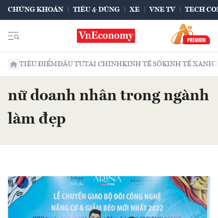
CHỨNG KHOÁN
TIÊU & DÙNG
XE
VNE TV
TECH CO
TIÊU ĐIỂM
ĐẦU TƯ
TÀI CHÍNH
KINH TẾ SỐ
KINH TẾ XANH
nữ doanh nhân trong ngành
làm đẹp