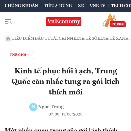
CHỨNG KHOÁN
TIÊU & DÙNG
XE
VNE TV
TECH CO
TIÊU ĐIỂM
ĐẦU TƯ
TÀI CHÍNH
KINH TẾ SỐ
KINH TẾ XANH
THẾ GIỚI
Kinh tế phục hồi ì ạch, Trung
Quốc cân nhắc tung ra gói kích
thích mới
Ngọc Trang
N
07:00, 15/06/2023
Một phần quan trọng của gói kích thích