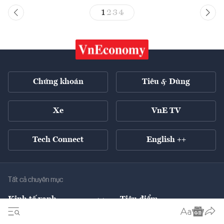
1
2
3
4
Chứng khoán
Tiêu & Dùng
Xe
VnE TV
Tech Connect
English ++
Tất cả chuyên mục
Kinh tế xanh
Tiêu điểm
Chuyển động xanh
Tài chính
Chứng khoán