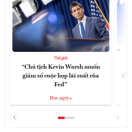
Thế giới
“Chủ tịch Kevin Warsh muốn
G
giảm số cuộc họp lãi suất của
thề
Fed”
G
Đọc ngay