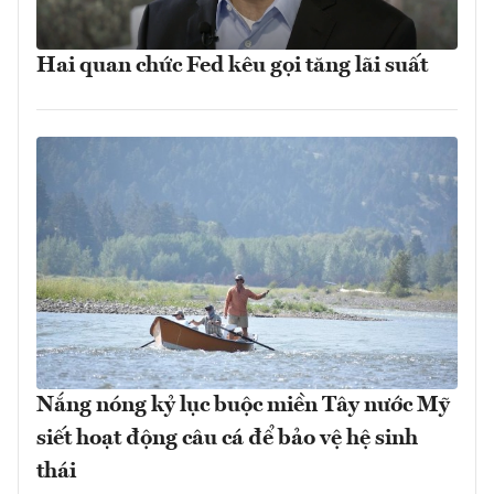
Hai quan chức Fed kêu gọi tăng lãi suất
Nắng nóng kỷ lục buộc miền Tây nước Mỹ
siết hoạt động câu cá để bảo vệ hệ sinh
thái