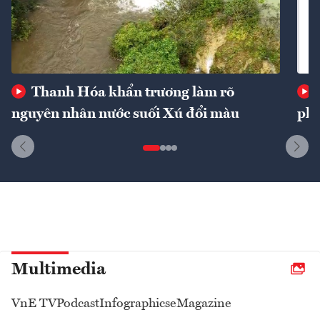
Thanh Hóa khẩn trương làm rõ
nguyên nhân nước suối Xú đổi màu
phí
Multimedia
VnE TV
Podcast
Infographics
eMagazine