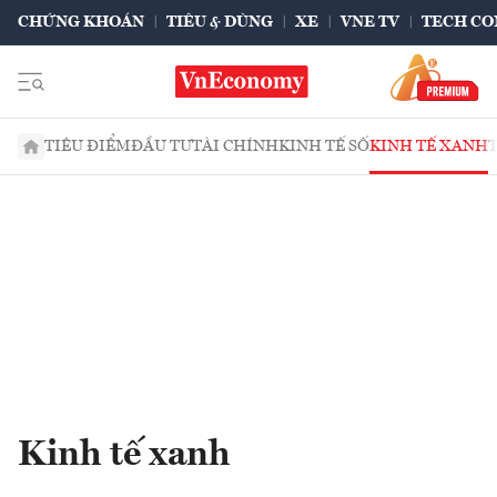
CHỨNG KHOÁN
TIÊU & DÙNG
XE
VNE TV
TECH CO
TIÊU ĐIỂM
ĐẦU TƯ
TÀI CHÍNH
KINH TẾ SỐ
KINH TẾ XANH
Kinh tế xanh