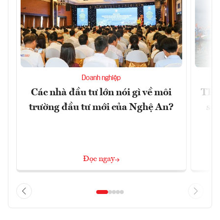
Doanh nghiệp
Các nhà đầu tư lớn nói gì về môi
TP.
trường đầu tư mới của Nghệ An?
soá
Đọc ngay