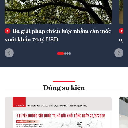
Ba giải pháp chiến lược nhằm cán mốc
xuất khẩu 74 tỷ USD
ngu
Dòng sự kiện