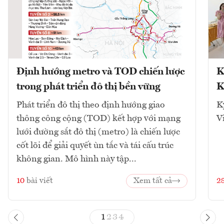
Định hướng metro và TOD chiến lược
K
trong phát triển đô thị bền vững
K
Phát triển đô thị theo định hướng giao
K
thông công cộng (TOD) kết hợp với mạng
V
lưới đường sắt đô thị (metro) là chiến lược
cốt lõi để giải quyết ùn tắc và tái cấu trúc
không gian. Mô hình này tập...
10
bài viết
Xem tất cả
2
1
2
3
4