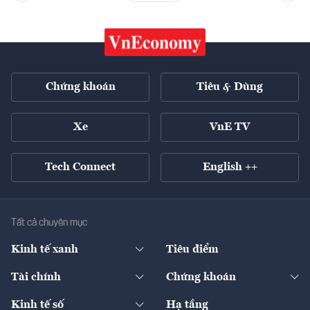
Chứng khoán
Tiêu & Dùng
Xe
VnE TV
Tech Connect
English ++
Tất cả chuyên mục
Kinh tế xanh
Tiêu điểm
Chuyển động xanh
Tài chính
Chứng khoán
Pháp lý
Ngân hàng
Doanh nghiệp niêm yết
Kinh tế số
Hạ tầng