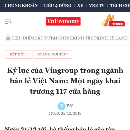
CHỨNG KHOÁN
TIÊU & DÙNG
XE
VNE TV
TECH CO
TIÊU ĐIỂM
ĐẦU TƯ
TÀI CHÍNH
KINH TẾ SỐ
KINH TẾ XANH
KẾT NỐI
DOANH NGHIỆP
Kỷ lục của Vingroup trong ngành
bán lẻ Việt Nam: Một ngày khai
trương 117 cửa hàng
P.V
P
17:00, 26/12/2018
Ngày 31/12 tới, hệ thống bán lẻ của tập