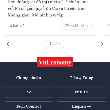
lưới đường sắt đô thị (metro) là chiến lược
cốt lõi để giải quyết ùn tắc và tái cấu trúc
không gian. Mô hình này tập...
10
bài viết
Xem tất cả
2
1
2
3
4
Chứng khoán
Tiêu & Dùng
Xe
VnE TV
Tech Connect
English ++