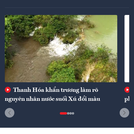
Thanh Hóa khẩn trương làm rõ
nguyên nhân nước suối Xú đổi màu
phí