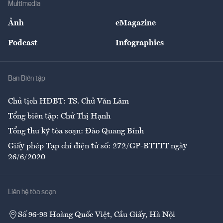
Multimedia
Sự kiện
Nhân lực
Ảnh
eMagazine
Đẹp +
An sinh
Podcast
Infographics
Giải trí
Y tế
Nhà
Ban Biên tập
Ẩm thực
Chủ tịch HĐBT: TS. Chử Văn Lâm
Tổng biên tập: Chử Thị Hạnh
Tổng thư ký tòa soạn: Đào Quang Bính
Giấy phép Tạp chí điện tử số: 272/GP-BTTTT ngày
26/6/2020
Liên hệ tòa soạn
Số 96-98 Hoàng Quốc Việt, Cầu Giấy, Hà Nội