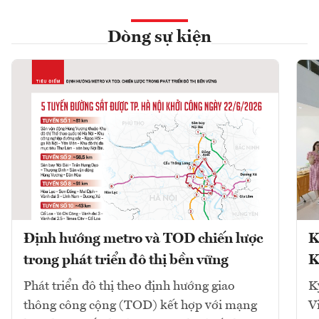
Dòng sự kiện
Định hướng metro và TOD chiến lược
K
trong phát triển đô thị bền vững
K
Phát triển đô thị theo định hướng giao
K
thông công cộng (TOD) kết hợp với mạng
V