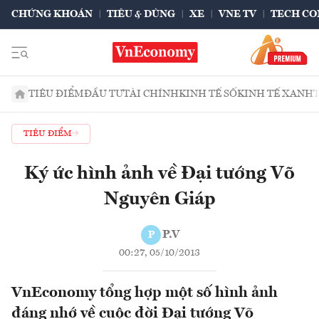
CHỨNG KHOÁN
TIÊU & DÙNG
XE
VNE TV
TECH CO
TIÊU ĐIỂM
ĐẦU TƯ
TÀI CHÍNH
KINH TẾ SỐ
KINH TẾ XANH
TIÊU ĐIỂM
Ký ức hình ảnh về Đại tướng Võ
Nguyên Giáp
P.V
P
00:27, 05/10/2013
VnEconomy tổng hợp một số hình ảnh
đáng nhớ về cuộc đời Đại tướng Võ