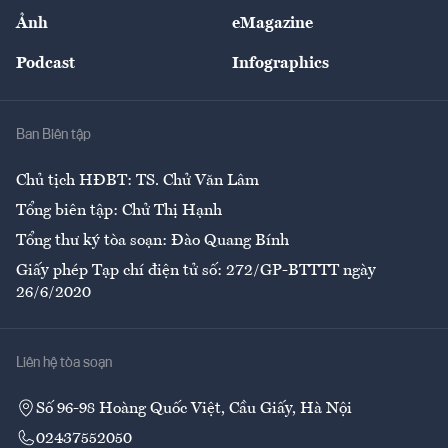
Sự kiện
Nhân lực
Ảnh
eMagazine
Đẹp +
An sinh
Podcast
Infographics
Giải trí
Y tế
Nhà
Ban Biên tập
Ẩm thực
Chủ tịch HĐBT: TS. Chử Văn Lâm
Tổng biên tập: Chử Thị Hạnh
Tổng thư ký tòa soạn: Đào Quang Bính
Giấy phép Tạp chí điện tử số: 272/GP-BTTTT ngày
26/6/2020
Liên hệ tòa soạn
Số 96-98 Hoàng Quốc Việt, Cầu Giấy, Hà Nội
02437552050