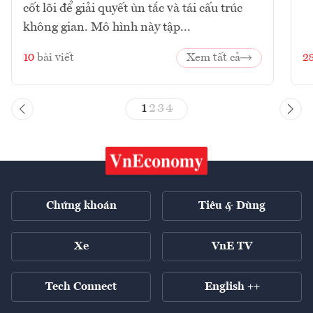
cốt lõi để giải quyết ùn tắc và tái cấu trúc
không gian. Mô hình này tập...
10
bài viết
Xem tất cả
2
1
2
3
4
Chứng khoán
Tiêu & Dùng
Xe
VnE TV
Tech Connect
English ++