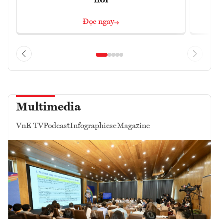
nối
Đọc ngay
Multimedia
VnE TV
Podcast
Infographics
eMagazine