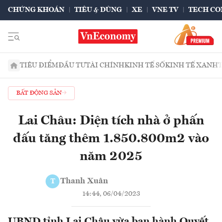
CHỨNG KHOÁN
TIÊU & DÙNG
XE
VNE TV
TECH CO
TIÊU ĐIỂM
ĐẦU TƯ
TÀI CHÍNH
KINH TẾ SỐ
KINH TẾ XANH
BẤT ĐỘNG SẢN
Lai Châu: Diện tích nhà ở phấn
đấu tăng thêm 1.850.800m2 vào
năm 2025
Thanh Xuân
T
14:44, 06/04/2023
UBND tỉnh Lai Châu vừa ban hành Quyết