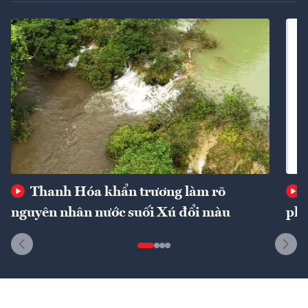
Thanh Hóa khẩn trương làm rõ
nguyên nhân nước suối Xú đổi màu
phí